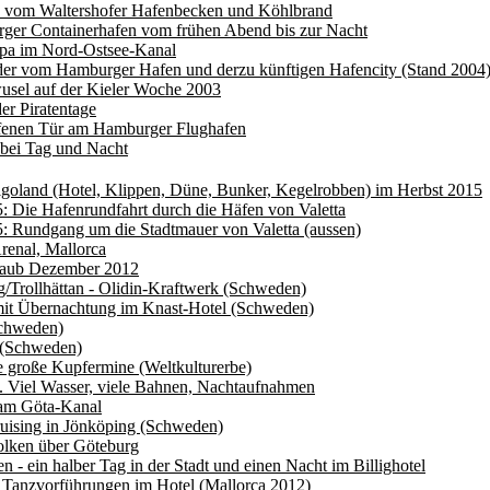
s vom Waltershofer Hafenbecken und Köhlbrand
ger Containerhafen vom frühen Abend bis zur Nacht
opa im Nord-Ostsee-Kanal
der vom Hamburger Hafen und derzu künftigen Hafencity (Stand 2004
usel auf der Kieler Woche 2003
er Piratentage
ffenen Tür am Hamburger Flughafen
bei Tag und Nacht
goland (Hotel, Klippen, Düne, Bunker, Kegelrobben) im Herbst 2015
: Die Hafenrundfahrt durch die Häfen von Valetta
: Rundgang um die Stadtmauer von Valetta (aussen)
renal, Mallorca
laub Dezember 2012
/Trollhättan - Olidin-Kraftwerk (Schweden)
mit Übernachtung im Knast-Hotel (Schweden)
Schweden)
(Schweden)
e große Kupfermine (Weltkulturerbe)
 Viel Wasser, viele Bahnen, Nachtaufnahmen
 am Göta-Kanal
uising in Jönköping (Schweden)
lken über Göteburg
 - ein halber Tag in der Stadt und einen Nacht im Billighotel
 Tanzvorführungen im Hotel (Mallorca 2012)