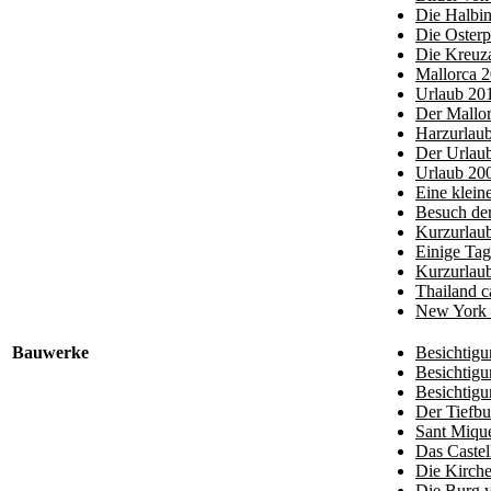
Die Halbin
Die Osterp
Die Kreuza
Mallorca 2
Urlaub 201
Der Mallo
Harzurlau
Der Urlaub
Urlaub 200
Eine klein
Besuch der
Kurzurlau
Einige Ta
Kurzurlaub
Thailand c
New York 
Bauwerke
Besichtigu
Besichtigu
Besichtigu
Der Tiefb
Sant Mique
Das Castel
Die Kirch
Die Burg 