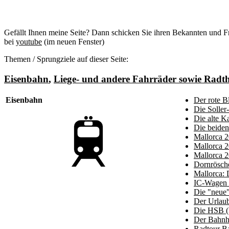
Gefällt Ihnen meine Seite? Dann schicken Sie ihren Bekannten und Fr
bei
youtube
(im neuen Fenster)
Themen / Sprungziele auf dieser Seite:
Eisenbahn
,
Liege- und andere Fahrräder sowie Rad
Eisenbahn
Der rote Bl
Die Soller
Die alte K
Die beide
Mallorca 2
Mallorca 2
Mallorca 
Dornrösche
Mallorca: 
IC-Wagen 
Die "neue"
Der Urlaub
Die HSB (
Der Bahnho
Radtour Ba