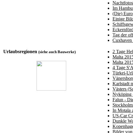
Nachtfoto
Im Hambur
(Die) Eur
Einige Bil
Schiffsgew
Eckernförd
Tag der o
Cuxhaven 
Urlaubsregionen
2 Tage Hel
(siehe auch Bauwerke)
Malta 2015
Malta 2015
4 Tage S'A
Türkei-Ur
Vänersborg
Karlstadt 
Västers (
Nyköping 
Falun - Di
Stockholm.
In Motala
US-Car Cr
Dunkle Wo
Kopenhagen
Bilder von