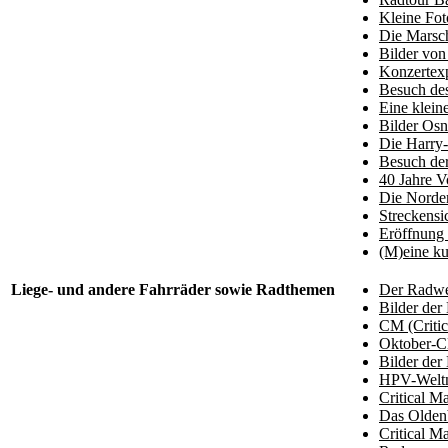
Kleine Fot
Die Marsc
Bilder vo
Konzertexp
Besuch de
Eine klein
Bilder Os
Die Harry-
Besuch der
40 Jahre V
Die Norder
Streckensi
Eröffnung
(M)eine ku
Liege- und andere Fahrräder sowie Radthemen
Der Radweg
Bilder der
CM (Critic
Oktober-C
Bilder der
HPV-Weltme
Critical M
Das Oldenb
Critical M