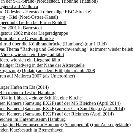
in der S-H-Straße (Norderstedt, Tribühne Triathlon)
egerad auf Mallorca
d Oldesloe - Henstedt (ehemalige EBO-Strecke)
rg - Kiel (Nord-Ostsee-Kanal)
Speedhub-Treffen bei Firma Rohloff
ffen 2001 in Barmstedt
agstour 2002 mit der Liegeradgruppe
tour über die Öresundbrücke
ahrrad über die Köhlbrandbrücke (Hamburg)
(nur 1 Bild)
as Thema "Radweg und Geldverschwendung" ist immer wieder beliebte
 Video, wie sich ein Liegerad fährt
ideo, wie sich ein Liegerad fährt
haltiger Radweg in der Nähe der Alsterquelle
Ergänzung (Update) aus dem Frühjahrsurlaub 2008
ren auf Mallorca 2007 (als Unterordner)
rger Hafen im Eis (2014)
 in meinem Test in Hamburg
014 in Lübeck - einige Schiffe, eine Kirche
euen Kamera (Samsung EX2F) auf der MS Bleichen (April 2014)
euen Kamera (Samsung EX2F) auf der Cap San Diego (April 2014)
euen Kamera (Samsung EX2F) auf der Rickmers (April 2014)
eichen im Hafenmuseum Hamburg
rtag im Hafenmuseum Hamburg (Schuppen 50) (nur Aussengelände)
unden Kurzbesuch in Bremerhaven