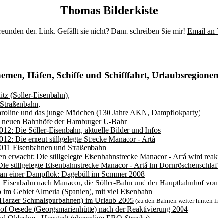
Thomas Bilderkiste
eunden den Link. Gefällt sie nicht? Dann schreiben Sie mir!
Email an
themen
,
Häfen, Schiffe und Schifffahrt
,
Urlaubsregione
itz (Soller-Eisenbahn),
-Straßenbahn,
aroline und das junge Mädchen (130 Jahre AKN, Dampflokparty)
n neuen Bahnhöfe der Hamburger U-Bahn
012: Die Sóller-Eisenbahn, aktuelle Bilder und Infos
012: Die erneut stillgelegte Strecke Manacor - Artà
2011 Eisenbahnen und Straßenbahn
n erwacht: Die stillgelegte Eisenbahnstrecke Manacor - Artá wird reakt
Die stillgelegte Eisenbahnstrecke Manacor - Artá im Dornröschenschla
an einer Dampflok: Dagebüll im Sommer 2008
 Eisenbahn nach Manacor, die Sóller-Bahn und der Hauptbahnhof von 
 im Gebiet Almeria (Spanien), mit viel Eisenbahn
Harzer Schmalspurbahnen) im Urlaub 2005
(zu den Bahnen weiter hinten i
f Oesede (Georgsmarienhütte) nach der Reaktivierung 2004
d Oldesloe - Henstedt (ehemalige EBO-Strecke)