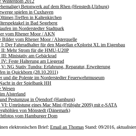
 Winterdom 2012
 ehemalige) Betonwerk auf dem Rhen (Henstedt-Ulzburg)
zwerge spielen in Cuxhaven
ltimer-Treffen in Kaltenkirchen
alterspektakel in Bad Segeberg
laufen im Norderstedter Stadtpark
der vom Rhener Moor / AKN
e Bilder vom Rhener Moor / Alsterquelle
s I: Der Fahrradhalter für den Magellan eXplorist XL im Eigenbau
s II: Mehr Strom für die HMU-U20P
s III: Ministativ am Gebäckrad
s IV: Feste Halterung am Liegerad
s V: NG Stativ Tundra: Erfahrung, Reparatur, Erweiterung
fen in Quickborn (28.10.2011)
r und die Polente im Norderstedter Feuerwehrmuseum
Nacht in der Spielbank HH
e Wesen
im Alsterland
r und Pestumzug in Öjendorf (Hamburg)
s VI: Umrüstung eines Mac Mini (Frühjahr 2009) mit e-SATA
erghöhlen von Mönstedt (Dänemark)
chtfotos vom Hamburger Dom
inen elektronischen Brief:
Email an Thomas
Stand: 09/2016, aktualisier