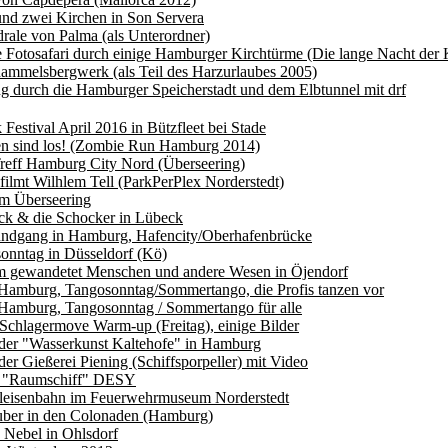
nd zwei Kirchen in Son Servera
rale von Palma (als Unterordner)
e Fotosafari durch einige Hamburger Kirchtürme (Die lange Nacht der 
mmelsbergwerk (als Teil des Harzurlaubes 2005)
g durch die Hamburger Speicherstadt und dem Elbtunnel mit drf
Festival April 2016 in Bützfleet bei Stade
en sind los! (Zombie Run Hamburg 2014)
reff Hamburg City Nord (Überseering)
 filmt Wilhlem Tell (ParkPerPlex Norderstedt)
am Überseering
ck & die Schocker in Lübeck
undgang in Hamburg, Hafencity/Oberhafenbrücke
onntag in Düsseldorf (Kö)
 gewandetet Menschen und andere Wesen in Öjendorf
Hamburg, Tangosonntag/Sommertango, die Profis tanzen vor
Hamburg, Tangosonntag / Sommertango für alle
chlagermove Warm-up (Freitag), einige Bilder
der "Wasserkunst Kaltehofe" in Hamburg
der Gießerei Piening (Schiffsporpeller) mit Video
 "Raumschiff" DESY
leisenbahn im Feuerwehrmuseum Norderstedt
ber in den Colonaden (Hamburg)
 Nebel in Ohlsdorf