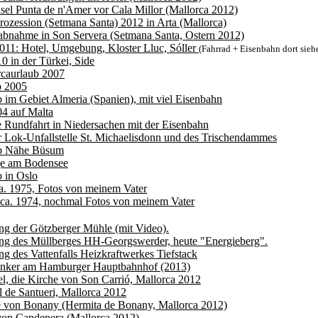
sel Punta de n'Amer vor Cala Millor (Mallorca 2012)
rozession (Setmana Santa) 2012 in Arta (Mallorca)
bnahme in Son Servera (Setmana Santa, Ostern 2012)
011: Hotel, Umgebung, Kloster Lluc, Sóller
(Fahrrad + Eisenbahn dort sieh
0 in der Türkei, Side
rcaurlaub 2007
b 2005
 im Gebiet Almeria (Spanien), mit viel Eisenbahn
4 auf Malta
e Rundfahrt in Niedersachen mit der Eisenbahn
 Lok-Unfallstelle St. Michaelisdonn und des Trischendammes
b Nähe Büsum
ge am Bodensee
 in Oslo
a. 1975, Fotos von meinem Vater
ca. 1974, nochmal Fotos von meinem Vater
ng der Götzberger Mühle (mit Video).
ng des Müllberges HH-Georgswerder, heute "Energieberg".
ng des Vattenfalls Heizkraftwerkes Tiefstack
unker am Hamburger Hauptbahnhof (2013)
l, die Kirche von Son Carrió, Mallorca 2012
l de Santueri, Mallorca 2012
e von Bonany (Hermita de Bonany, Mallorca 2012)
von Capdepera (Mallorca 2012)