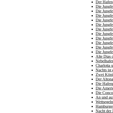
Der Hafen
Die Jungf
Die Jungfe
Die Jungfe
Die Jungfe
Die Jungfe
Die Jungfe
Die Jungfe
Die Jungfe
Die Jungfe
Die Jungfe
Die Jungfe
Alte Dias
Nebelhafe
Charlotta
Nachts ist 
Zwei Köni
Der Alton
Die Hafenp
Die Ameri
Die Conco
An und auf
Wettsegeln
Hamburger 
Nacht der