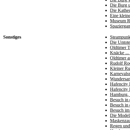
Die Burg u
Die Kathed
Eine klein
Museum Ra
Spaziergan
Sonstiges
Steampunk 
Die Untot
Oldtimer T
Knäcke ...
Oldtimer 
Rudolf Ro
Kleiner R
Karnevalss
Wundersam
Hafencity 
Hafencity 
Hamburg, S
Besuch in 
Besuch in 
Besuch im
Die Model
Maskenzau
Regen und