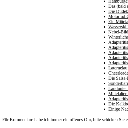
Hamburger
Das (bald
Die Dudel
Motorrad-O
Ein Mittel
Wasserski 
Nebel-Bil
Winterlich
Adapteriti
Adapteriti
Adapteriti
Adapteriti
Adapteriti
Laternelau
Cheerleade
Die Salsa-
Sonderbar
Landunter 
Mittelalte
Adapteriti
Die Kalkb
Einige Na
Für Kommentare habe ich immer ein offenes Ohr, bitte schicken Sie e