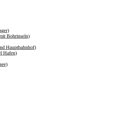
nger)
mit Bohrinseln)
und Hauptbahnhof)
el Hafen)
see)