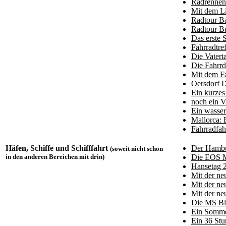
Radrennen 
Mit dem Li
Radtour Ba
Radtour Bu
Das erste 
Fahrradtre
Die Vatert
Die Fahrrd
Mit dem F
Oersdorf
D
Ein kurzes
noch ein V
Ein wasser
Mallorca: 
Fahrradfah
Häfen, Schiffe und Schifffahrt
Der Hambu
(soweit nicht schon
in den anderen Bereichen mit drin)
Die EOS M
Hansetag 2
Mit der n
Mit der n
Mit der n
Die MS Bl
Ein Somme
Ein 36 St