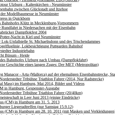
otour Ulzburg - Kaltenkirchen - Neumünster
henbahn zwischen Glückstadt und Itzehoe
n der Modellbaumesse in Neumünster
ress in Quickborn
s Bahnhofes Klütz in Mecklenburg-Vorpommern
e Rundfahrt in Niedersachen mit der Eisenbahn
nabrücker Dampflokfest 2004
Potter-Nacht in Kiel und Neumünster
 Lok-Unfallstelle St. Michaelisdonn und des Trischendammes
ogelfluglinie, Lokbesichtigung Puttgarden Bahnhof
stedter Industriebahn
cht Büsum - Heide
 des Bahnhofes Ulzburg nach Umbau (Dampflokfahrt)
rze Geschichte eines langen Zuges: Der MET (Metropolitan)
 Manacor - Arta (Mallorca) auf der ehemaligen Eisenbahnstrecke, St
 Norderstedter Tribühne Triathlon Fahrer (2014, Nur Radstrecke)
al Mass) im Hamburg, Mai 2014, Bilder und Videos
M in Hamburg, Gespenster-Ausgabe
 Norderstedter Tribühne Triathlon Fahrer (20/40km)
isteschaft in Leer Juni 2013 (einige Eindrücke)
ass (CM) in Hamburg am 31. 5. 2013
urger Liegeradtreffen (nur Samstag 15.9.12)
ass (CM) in Hamburg am 28. 10. 2011 (mit Masken und Verkleidungen