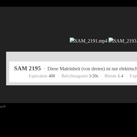
SAM 2195
·
Diese Maleinheit (von dreien) ist nur elektrisc
Equivalent
400 ·
Belichtungszeit
1/20s ·
Blende
1.4 ·
Exp
-->