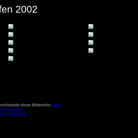
fen 2002
sichtsseite dieser Bilderreihe:
Index
omas-heier.de
einer Flohmarkt.