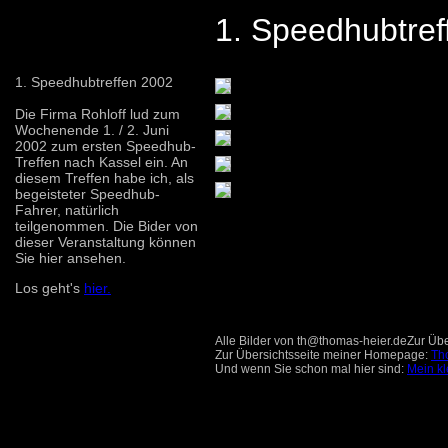
1. Speedhubtref
1. Speedhubtreffen 2002
Die Firma Rohloff lud zum
Wochenende 1. / 2. Juni
2002 zum ersten Speedhub-
Treffen nach Kassel ein. An
diesem Treffen habe ich, als
begeisteter Speedhub-
Fahrer, natürlich
teilgenommen. Die Bider von
dieser Veranstaltung können
Sie hier ansehen.
Los geht's
hier.
Alle Bilder von th@thomas-heier.deZur Über
Zur Übersichtsseite meiner Homepage:
Th
Und wenn Sie schon mal hier sind:
Mein kl