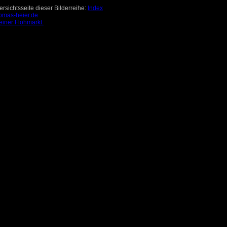
rsichtsseite dieser Bilderreihe:
Index
omas-heier.de
einer Flohmarkt.