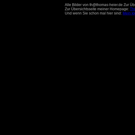
Alle Bilder von th@thomas-heier.de Zur Übe
Zur Übersichtsseite meiner Homepage:
Th
Und wenn Sie schon mal hier sind:
Mein kl