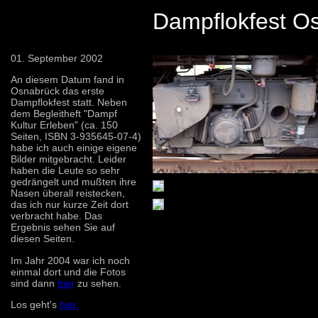
Dampflokfest O
01. September 2002
An diesem Datum fand in
Osnabrück das erste
Dampflokfest statt. Neben
dem Begleitheft "Dampf
Kultur Erleben" (ca. 150
Seiten, ISBN 3-935645-07-4)
habe ich auch einige eigene
Bilder mitgebracht. Leider
haben die Leute so sehr
gedrängelt und mußten ihre
Nasen überall reistecken,
das ich nur kurze Zeit dort
verbracht habe. Das
Ergebnis sehen Sie auf
diesen Seiten.
Im Jahr 2004 war ich noch
einmal dort und die Fotos
sind dann
hier
zu sehen.
Los geht's
hier.