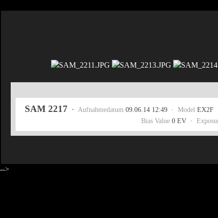
SAM 2217
·
Aufnahmedatum
09.06.14 12:49 ·
Model
EX2F
Bias Value
0 EV ·
Exposu
-->