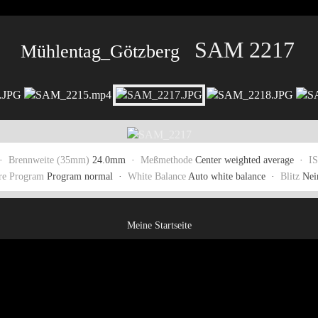
SAM 2217
Mühlentag_Götzberg
 ·
Brennweite (35mm)
24.0mm ·
Meßmethode
Center weighted average ·
IS
re Program
Program normal ·
White Balance
Auto white balance ·
Blitz
Nei
Meine Startseite