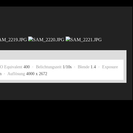
O Equivalent
400 ·
Belichtungszeit
1/10s ·
Blende
1.4 ·
Exposure
n ·
Auflösung
4000 x 2672