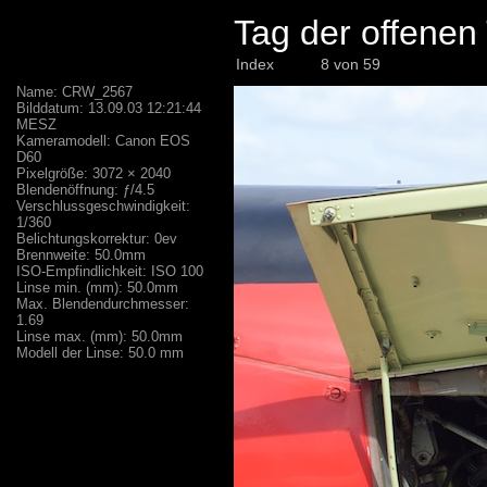
Tag der offene
Index
8 von 59
Name: CRW_2567
Bilddatum: 13.09.03 12:21:44
MESZ
Kameramodell: Canon EOS
D60
Pixelgröße: 3072 × 2040
Blendenöffnung: ƒ/4.5
Verschlussgeschwindigkeit:
1/360
Belichtungskorrektur: 0ev
Brennweite: 50.0mm
ISO-Empfindlichkeit: ISO 100
Linse min. (mm): 50.0mm
Max. Blendendurchmesser:
1.69
Linse max. (mm): 50.0mm
Modell der Linse: 50.0 mm