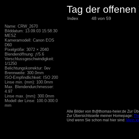
Tag der offene
Index
48 von 59
Name: CRW_2670
Bilddatum: 13.09.03 15:58:30
MESZ
Kameramodell: Canon EOS
D60
Pixelgröße: 3072 × 2040
Blendenöffnung: ƒ/5.6
Verschlussgeschwindigkeit:
1/1250
Belichtungskorrektur: 0ev
Brennweite: 300.0mm
ISO-Empfindlichkeit: ISO 200
Linse min. (mm): 100.0mm
Max. Blendendurchmesser:
4.97
Linse max. (mm): 300.0mm
Modell der Linse: 100.0-300.0
mm
Alle Bilder von th@thomas-heier.de Zur Übe
Zur Übersichtsseite meiner Homepage:
Th
Und wenn Sie schon mal hier sind:
Mein kl