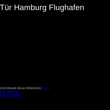
n Tür Hamburg Flughafen
rsichtsseite dieser Bilderreihe:
Index
omas-heier.de
einer Flohmarkt.