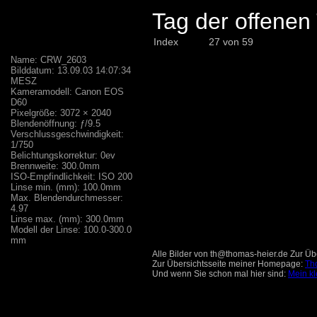
Tag der offene
Index
27 von 59
Name: CRW_2603
Bilddatum: 13.09.03 14:07:34
MESZ
Kameramodell: Canon EOS
D60
Pixelgröße: 3072 × 2040
Blendenöffnung: ƒ/9.5
Verschlussgeschwindigkeit:
1/750
Belichtungskorrektur: 0ev
Brennweite: 300.0mm
ISO-Empfindlichkeit: ISO 200
Linse min. (mm): 100.0mm
Max. Blendendurchmesser:
4.97
Linse max. (mm): 300.0mm
Modell der Linse: 100.0-300.0
mm
Alle Bilder von th@thomas-heier.de Zur Übe
Zur Übersichtsseite meiner Homepage:
Th
Und wenn Sie schon mal hier sind:
Mein kl