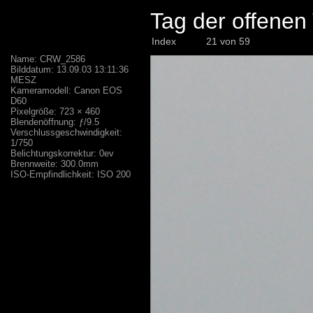
Tag der offene
Index
21 von 59
Name: CRW_2586
Bilddatum: 13.09.03 13:11:36
MESZ
Kameramodell: Canon EOS
D60
Pixelgröße: 723 × 460
Blendenöffnung: ƒ/9.5
Verschlussgeschwindigkeit:
1/750
Belichtungskorrektur: 0ev
Brennweite: 300.0mm
ISO-Empfindlichkeit: ISO 200