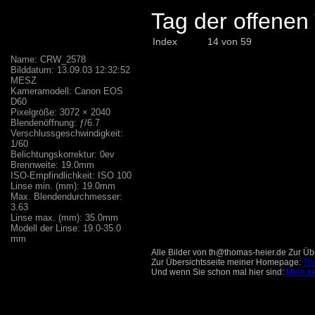
Tag der offene
Index
14 von 59
Name: CRW_2578
Bilddatum: 13.09.03 12:32:52
MESZ
Kameramodell: Canon EOS
D60
Pixelgröße: 3072 × 2040
Blendenöffnung: ƒ/6.7
Verschlussgeschwindigkeit:
1/60
Belichtungskorrektur: 0ev
Brennweite: 19.0mm
ISO-Empfindlichkeit: ISO 100
Linse min. (mm): 19.0mm
Max. Blendendurchmesser:
3.63
Linse max. (mm): 35.0mm
Modell der Linse: 19.0-35.0
mm
Alle Bilder von th@thomas-heier.de Zur Übe
Zur Übersichtsseite meiner Homepage:
Th
Und wenn Sie schon mal hier sind:
Mein kl