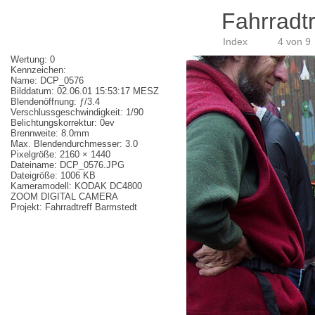
Fahrradtr
Index
4 von 9
Wertung: 0
Kennzeichen:
Name: DCP_0576
Bilddatum: 02.06.01 15:53:17 MESZ
Blendenöffnung: ƒ/3.4
Verschlussgeschwindigkeit: 1/90
Belichtungskorrektur: 0ev
Brennweite: 8.0mm
Max. Blendendurchmesser: 3.0
Pixelgröße: 2160 × 1440
Dateiname: DCP_0576.JPG
Dateigröße: 1006 KB
Kameramodell: KODAK DC4800
ZOOM DIGITAL CAMERA
Projekt: Fahrradtreff Barmstedt