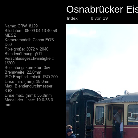
Osnabrücker Eis
Index
8 von 19
Name: CRW_8129
Bilddatum: 05.09.04 13:40:58
MESZ
Kameramodell: Canon EOS
D60
Pixelgröße: 3072 × 2040
Blendenöffnung: ƒ/11
Verschlussgeschwindigkeit:
1/200
Belichtungskorrektur: 0ev
Brennweite: 22.0mm
ISO-Empfindlichkeit: ISO 200
Linse min. (mm): 19.0mm
Max. Blendendurchmesser:
3.63
Linse max. (mm): 35.0mm
Modell der Linse: 19.0-35.0
mm