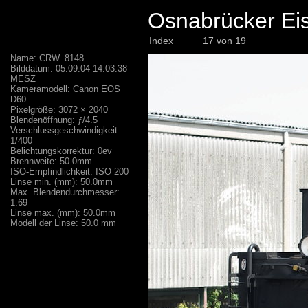
Osnabrücker Eis
Index
17 von 19
Name: CRW_8148
Bilddatum: 05.09.04 14:03:38
MESZ
Kameramodell: Canon EOS
D60
Pixelgröße: 3072 × 2040
Blendenöffnung: ƒ/4.5
Verschlussgeschwindigkeit:
1/400
Belichtungskorrektur: 0ev
Brennweite: 50.0mm
ISO-Empfindlichkeit: ISO 200
Linse min. (mm): 50.0mm
Max. Blendendurchmesser:
1.69
Linse max. (mm): 50.0mm
Modell der Linse: 50.0 mm