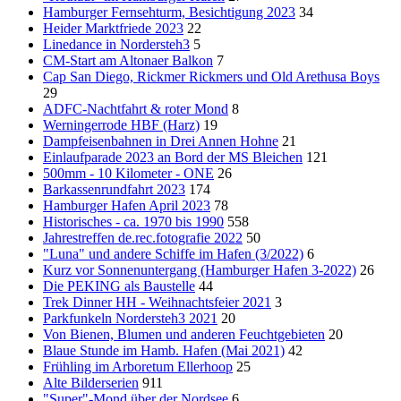
Hamburger Fernsehturm, Besichtigung 2023
34
Heider Marktfriede 2023
22
Linedance in Nordersteh3
5
CM-Start am Altonaer Balkon
7
Cap San Diego, Rickmer Rickmers und Old Arethusa Boys
29
ADFC-Nachtfahrt & roter Mond
8
Werningerrode HBF (Harz)
19
Dampfeisenbahnen in Drei Annen Hohne
21
Einlaufparade 2023 an Bord der MS Bleichen
121
500mm - 10 Kilometer - ONE
26
Barkassenrundfahrt 2023
174
Hamburger Hafen April 2023
78
Historisches - ca. 1970 bis 1990
558
Jahrestreffen de.rec.fotografie 2022
50
"Luna" und andere Schiffe im Hafen (3/2022)
6
Kurz vor Sonnenuntergang (Hamburger Hafen 3-2022)
26
Die PEKING als Baustelle
44
Trek Dinner HH - Weihnachtsfeier 2021
3
Parkfunkeln Nordersteh3 2021
20
Von Bienen, Blumen und anderen Feuchtgebieten
20
Blaue Stunde im Hamb. Hafen (Mai 2021)
42
Frühling im Arboretum Ellerhoop
25
Alte Bilderserien
911
"Super"-Mond über der Nordsee
6