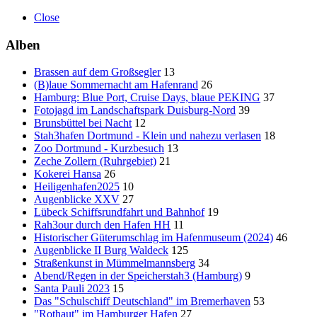
Close
Alben
Brassen auf dem Großsegler
13
(B)laue Sommernacht am Hafenrand
26
Hamburg: Blue Port, Cruise Days, blaue PEKING
37
Fotojagd im Landschaftspark Duisburg-Nord
39
Brunsbüttel bei Nacht
12
Stah3hafen Dortmund - Klein und nahezu verlasen
18
Zoo Dortmund - Kurzbesuch
13
Zeche Zollern (Ruhrgebiet)
21
Kokerei Hansa
26
Heiligenhafen2025
10
Augenblicke XXV
27
Lübeck Schiffsrundfahrt und Bahnhof
19
Rah3our durch den Hafen HH
11
Historischer Güterumschlag im Hafenmuseum (2024)
46
Augenblicke II Burg Waldeck
125
Straßenkunst in Mümmelmannsberg
34
Abend/Regen in der Speicherstah3 (Hamburg)
9
Santa Pauli 2023
15
Das "Schulschiff Deutschland" im Bremerhaven
53
"Rothaut" im Hamburger Hafen
27