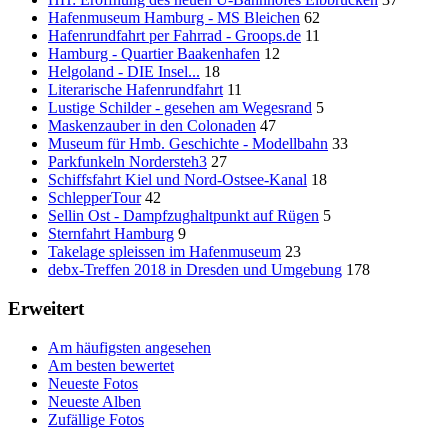
Hafenmuseum Hamburg - MS Bleichen
62
Hafenrundfahrt per Fahrrad - Groops.de
11
Hamburg - Quartier Baakenhafen
12
Helgoland - DIE Insel...
18
Literarische Hafenrundfahrt
11
Lustige Schilder - gesehen am Wegesrand
5
Maskenzauber in den Colonaden
47
Museum für Hmb. Geschichte - Modellbahn
33
Parkfunkeln Nordersteh3
27
Schiffsfahrt Kiel und Nord-Ostsee-Kanal
18
SchlepperTour
42
Sellin Ost - Dampfzughaltpunkt auf Rügen
5
Sternfahrt Hamburg
9
Takelage spleissen im Hafenmuseum
23
debx-Treffen 2018 in Dresden und Umgebung
178
Erweitert
Am häufigsten angesehen
Am besten bewertet
Neueste Fotos
Neueste Alben
Zufällige Fotos