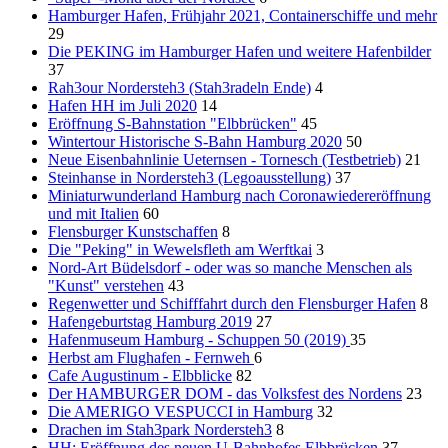
Hamburger Hafen, Frühjahr 2021, Containerschiffe und mehr
29
Die PEKING im Hamburger Hafen und weitere Hafenbilder
37
Rah3our Nordersteh3 (Stah3radeln Ende)
4
Hafen HH im Juli 2020
14
Eröffnung S-Bahnstation "Elbbrücken"
45
Wintertour Historische S-Bahn Hamburg 2020
50
Neue Eisenbahnlinie Ueternsen - Tornesch (Testbetrieb)
21
Steinhanse in Nordersteh3 (Legoausstellung)
37
Miniaturwunderland Hamburg nach Coronawiedereröffnung
und mit Italien
60
Flensburger Kunstschaffen
8
Die "Peking" in Wewelsfleth am Werftkai
3
Nord-Art Büdelsdorf - oder was so manche Menschen als
"Kunst" verstehen
43
Regenwetter und Schifffahrt durch den Flensburger Hafen
8
Hafengeburtstag Hamburg 2019
27
Hafenmuseum Hamburg - Schuppen 50 (2019)
35
Herbst am Flughafen - Fernweh
6
Cafe Augustinum - Elbblicke
82
Der HAMBURGER DOM - das Volksfest des Nordens
23
Die AMERIGO VESPUCCI in Hamburg
32
Drachen im Stah3park Nordersteh3
8
HH: Eröffnung des neuen U-Bahnhofes Elbbrücken
37