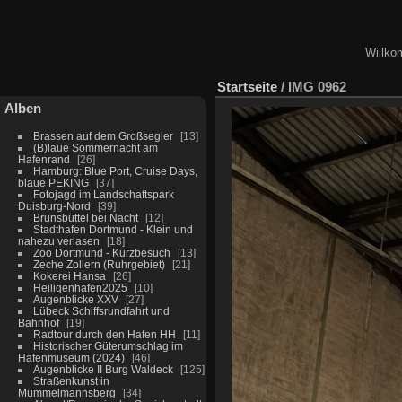
Willko
Startseite
/
IMG 0962
Alben
Brassen auf dem Großsegler
13
(B)laue Sommernacht am
Hafenrand
26
Hamburg: Blue Port, Cruise Days,
blaue PEKING
37
Fotojagd im Landschaftspark
Duisburg-Nord
39
Brunsbüttel bei Nacht
12
Stadthafen Dortmund - Klein und
nahezu verlasen
18
Zoo Dortmund - Kurzbesuch
13
Zeche Zollern (Ruhrgebiet)
21
Kokerei Hansa
26
Heiligenhafen2025
10
Augenblicke XXV
27
Lübeck Schiffsrundfahrt und
Bahnhof
19
Radtour durch den Hafen HH
11
Historischer Güterumschlag im
Hafenmuseum (2024)
46
Augenblicke II Burg Waldeck
125
Straßenkunst in
Mümmelmannsberg
34