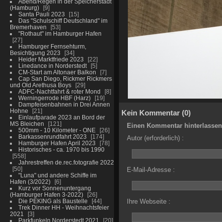
Abend/Regen in der Speicherstadt
(Hamburg)
9
Santa Pauli 2023
15
Das "Schulschiff Deutschland" im
Bremerhaven
53
"Rothaut" im Hamburger Hafen
27
Hamburger Fernsehturm,
Besichtigung 2023
34
Heider Marktfriede 2023
22
Linedance in Norderstedt
5
CM-Start am Altonaer Balkon
7
Cap San Diego, Rickmer Rickmers
und Old Arethusa Boys
29
ADFC-Nachtfahrt & roter Mond
8
Werningerrode HBF (Harz)
19
Dampfeisenbahnen in Drei Annen
Hohne
21
Kein Kommentar (0)
Einlaufparade 2023 an Bord der
MS Bleichen
121
Einen Kommentar hinterlassen
500mm - 10 Kilometer - ONE
26
Barkassenrundfahrt 2023
174
Autor (erforderlich) :
Hamburger Hafen April 2023
78
Historisches - ca. 1970 bis 1990
558
Jahrestreffen de.rec.fotografie 2022
50
E-Mail-Adresse :
"Luna" und andere Schiffe im
Hafen (3/2022)
6
Kurz vor Sonnenuntergang
(Hamburger Hafen 3-2022)
26
Die PEKING als Baustelle
44
Ihre Webseite :
Trek Dinner HH - Weihnachtsfeier
2021
3
Parkfunkeln Norderstedt 2021
20