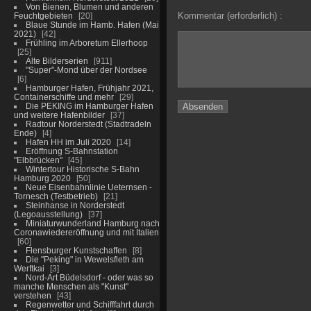
Von Bienen, Blumen und anderen
Kommentar (erforderlich) :
Feuchtgebieten
20
Blaue Stunde im Hamb. Hafen (Mai
2021)
42
Frühling im Arboretum Ellerhoop
25
Alte Bilderserien
911
"Super"-Mond über der Nordsee
6
Hamburger Hafen, Frühjahr 2021,
Containerschiffe und mehr
29
Die PEKING im Hamburger Hafen
und weitere Hafenbilder
37
Radtour Norderstedt (Stadtradeln
Ende)
4
Hafen HH im Juli 2020
14
Eröffnung S-Bahnstation
"Elbbrücken"
45
Wintertour Historische S-Bahn
Hamburg 2020
50
Neue Eisenbahnlinie Ueternsen -
Tornesch (Testbetrieb)
21
Steinhanse in Norderstedt
(Legoausstellung)
37
Miniaturwunderland Hamburg nach
Coronawiedereröffnung und mit Italien
60
Flensburger Kunstschaffen
8
Die "Peking" in Wewelsfleth am
Werftkai
3
Nord-Art Büdelsdorf - oder was so
manche Menschen als "Kunst"
verstehen
43
Regenwetter und Schifffahrt durch