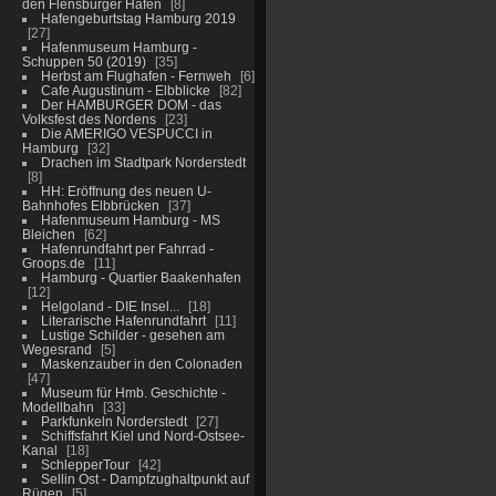
den Flensburger Hafen
8
Hafengeburtstag Hamburg 2019
27
Hafenmuseum Hamburg -
Schuppen 50 (2019)
35
Herbst am Flughafen - Fernweh
6
Cafe Augustinum - Elbblicke
82
Der HAMBURGER DOM - das
Volksfest des Nordens
23
Die AMERIGO VESPUCCI in
Hamburg
32
Drachen im Stadtpark Norderstedt
8
HH: Eröffnung des neuen U-
Bahnhofes Elbbrücken
37
Hafenmuseum Hamburg - MS
Bleichen
62
Hafenrundfahrt per Fahrrad -
Groops.de
11
Hamburg - Quartier Baakenhafen
12
Helgoland - DIE Insel...
18
Literarische Hafenrundfahrt
11
Lustige Schilder - gesehen am
Wegesrand
5
Maskenzauber in den Colonaden
47
Museum für Hmb. Geschichte -
Modellbahn
33
Parkfunkeln Norderstedt
27
Schiffsfahrt Kiel und Nord-Ostsee-
Kanal
18
SchlepperTour
42
Sellin Ost - Dampfzughaltpunkt auf
Rügen
5