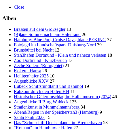
Close
Alben
Brassen auf dem Großsegler
13
(B)laue Sommernacht am Hafenrand
26
Hamburg: Blue Port, Cruise Days, blaue PEKING
37
Fotojagd im Landschaftspark Duisburg-Nord
39
Brunsbüttel bei Nacht
12
Stah3hafen Dortmund - Klein und nahezu verlasen
18
Zoo Dortmund - Kurzbesuch
13
Zeche Zollern (Ruhrgebiet)
21
Kokerei Hansa
26
Heiligenhafen2025
10
Augenblicke XXV
27
Lübeck Schiffsrundfahrt und Bahnhof
19
Rah3our durch den Hafen HH
11
Historischer Güterumschlag im Hafenmuseum (2024)
46
Augenblicke II Burg Waldeck
125
Straßenkunst in Mümmelmannsberg
34
Abend/Regen in der Speicherstah3 (Hamburg)
9
Santa Pauli 2023
15
Das "Schulschiff Deutschland" im Bremerhaven
53
"Rothaut" im Hamburger Hafen
27