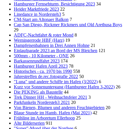
Hamburger Fernsehturm, Besichtigung 2023
34
Heider Marktfriede 2023
22
Linedance in Nordersteh3
5
CM-Start am Altonaer Balkon
7
Cap San Diego, Rickmer Rickmers und Old Arethusa Boys
29
ADFC-Nachtfahrt & roter Mond
8
Werningerrode HBF (Harz)
19
Dampfeisenbahnen in Drei Annen Hohne
21
Einlaufparade 2023 an Bord der MS Bleichen
121
500mm - 10 Kilometer - ONE
26
Barkassenrundfahrt 2023
174
Hamburger Hafen April 2023
78
Historisches - ca. 1970 bis 1990
558
Jahrestreffen de.rec.fotografie 2022
50
"Luna" und andere Schiffe im Hafen (3/2022)
6
Kurz vor Sonnenuntergang (Hamburger Hafen 3-2022)
26
Die PEKING als Baustelle
44
Trek Dinner HH - Weihnachtsfeier 2021
3
Parkfunkeln Nordersteh3 2021
20
Von Bienen, Blumen und anderen Feuchtgebieten
20
Blaue Stunde im Hamb. Hafen (Mai 2021)
42
Frühling im Arboretum Ellerhoop
25
Alte Bilderserien
911
"Super"-Mond über der Nordsee
6