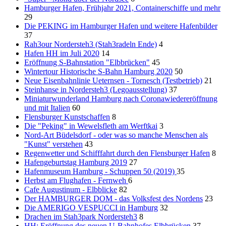
Hamburger Hafen, Frühjahr 2021, Containerschiffe und mehr
29
Die PEKING im Hamburger Hafen und weitere Hafenbilder
37
Rah3our Nordersteh3 (Stah3radeln Ende)
4
Hafen HH im Juli 2020
14
Eröffnung S-Bahnstation "Elbbrücken"
45
Wintertour Historische S-Bahn Hamburg 2020
50
Neue Eisenbahnlinie Ueternsen - Tornesch (Testbetrieb)
21
Steinhanse in Nordersteh3 (Legoausstellung)
37
Miniaturwunderland Hamburg nach Coronawiedereröffnung
und mit Italien
60
Flensburger Kunstschaffen
8
Die "Peking" in Wewelsfleth am Werftkai
3
Nord-Art Büdelsdorf - oder was so manche Menschen als
"Kunst" verstehen
43
Regenwetter und Schifffahrt durch den Flensburger Hafen
8
Hafengeburtstag Hamburg 2019
27
Hafenmuseum Hamburg - Schuppen 50 (2019)
35
Herbst am Flughafen - Fernweh
6
Cafe Augustinum - Elbblicke
82
Der HAMBURGER DOM - das Volksfest des Nordens
23
Die AMERIGO VESPUCCI in Hamburg
32
Drachen im Stah3park Nordersteh3
8
HH: Eröffnung des neuen U-Bahnhofes Elbbrücken
37