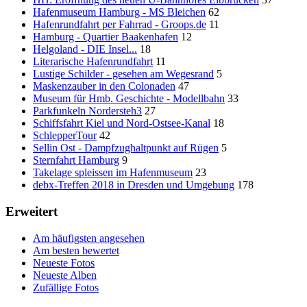
Hafenmuseum Hamburg - MS Bleichen
62
Hafenrundfahrt per Fahrrad - Groops.de
11
Hamburg - Quartier Baakenhafen
12
Helgoland - DIE Insel...
18
Literarische Hafenrundfahrt
11
Lustige Schilder - gesehen am Wegesrand
5
Maskenzauber in den Colonaden
47
Museum für Hmb. Geschichte - Modellbahn
33
Parkfunkeln Nordersteh3
27
Schiffsfahrt Kiel und Nord-Ostsee-Kanal
18
SchlepperTour
42
Sellin Ost - Dampfzughaltpunkt auf Rügen
5
Sternfahrt Hamburg
9
Takelage spleissen im Hafenmuseum
23
debx-Treffen 2018 in Dresden und Umgebung
178
Erweitert
Am häufigsten angesehen
Am besten bewertet
Neueste Fotos
Neueste Alben
Zufällige Fotos