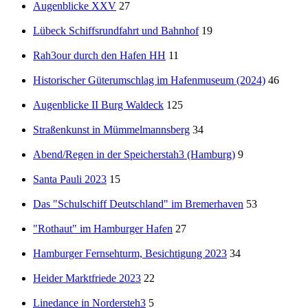
Augenblicke XXV
27
Lübeck Schiffsrundfahrt und Bahnhof
19
Rah3our durch den Hafen HH
11
Historischer Güterumschlag im Hafenmuseum (2024)
46
Augenblicke II Burg Waldeck
125
Straßenkunst in Mümmelmannsberg
34
Abend/Regen in der Speicherstah3 (Hamburg)
9
Santa Pauli 2023
15
Das "Schulschiff Deutschland" im Bremerhaven
53
"Rothaut" im Hamburger Hafen
27
Hamburger Fernsehturm, Besichtigung 2023
34
Heider Marktfriede 2023
22
Linedance in Nordersteh3
5