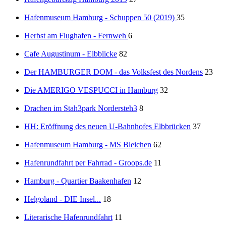
Hafenmuseum Hamburg - Schuppen 50 (2019)
35
Herbst am Flughafen - Fernweh
6
Cafe Augustinum - Elbblicke
82
Der HAMBURGER DOM - das Volksfest des Nordens
23
Die AMERIGO VESPUCCI in Hamburg
32
Drachen im Stah3park Nordersteh3
8
HH: Eröffnung des neuen U-Bahnhofes Elbbrücken
37
Hafenmuseum Hamburg - MS Bleichen
62
Hafenrundfahrt per Fahrrad - Groops.de
11
Hamburg - Quartier Baakenhafen
12
Helgoland - DIE Insel...
18
Literarische Hafenrundfahrt
11