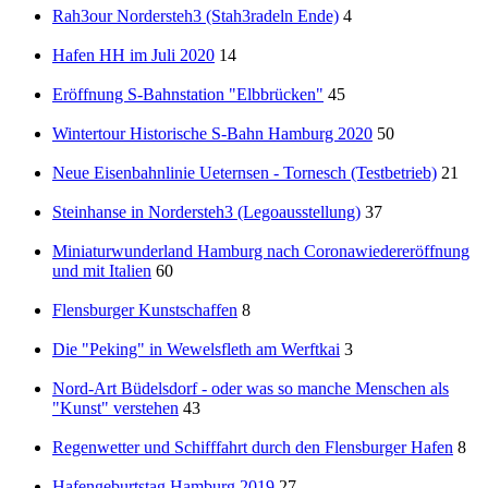
Rah3our Nordersteh3 (Stah3radeln Ende)
4
Hafen HH im Juli 2020
14
Eröffnung S-Bahnstation "Elbbrücken"
45
Wintertour Historische S-Bahn Hamburg 2020
50
Neue Eisenbahnlinie Ueternsen - Tornesch (Testbetrieb)
21
Steinhanse in Nordersteh3 (Legoausstellung)
37
Miniaturwunderland Hamburg nach Coronawiedereröffnung
und mit Italien
60
Flensburger Kunstschaffen
8
Die "Peking" in Wewelsfleth am Werftkai
3
Nord-Art Büdelsdorf - oder was so manche Menschen als
"Kunst" verstehen
43
Regenwetter und Schifffahrt durch den Flensburger Hafen
8
Hafengeburtstag Hamburg 2019
27