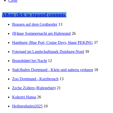
Close
Alben
click to expand contents
Brassen auf dem Großsegler
13
(B)laue Sommernacht am Hafenrand
26
Hamburg: Blue Port, Cruise Days, blaue PEKING
37
Fotojagd im Landschaftspark Duisburg-Nord
39
Brunsbüttel bei Nacht
12
Stah3hafen Dortmund - Klein und nahezu verlasen
18
Zoo Dortmund - Kurzbesuch
13
Zeche Zollern (Ruhrgebiet)
21
Kokerei Hansa
26
Heiligenhafen2025
10