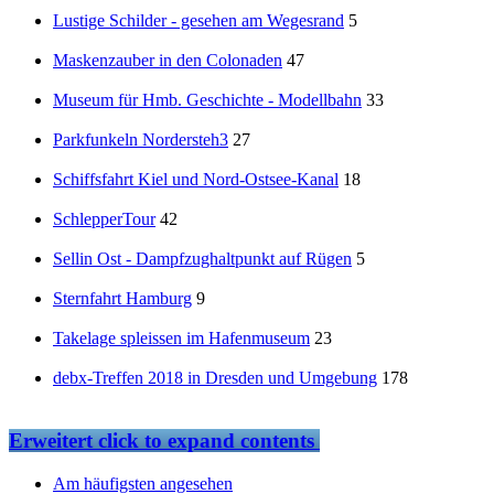
Lustige Schilder - gesehen am Wegesrand
5
Maskenzauber in den Colonaden
47
Museum für Hmb. Geschichte - Modellbahn
33
Parkfunkeln Nordersteh3
27
Schiffsfahrt Kiel und Nord-Ostsee-Kanal
18
SchlepperTour
42
Sellin Ost - Dampfzughaltpunkt auf Rügen
5
Sternfahrt Hamburg
9
Takelage spleissen im Hafenmuseum
23
debx-Treffen 2018 in Dresden und Umgebung
178
Erweitert
click to expand contents
Am häufigsten angesehen