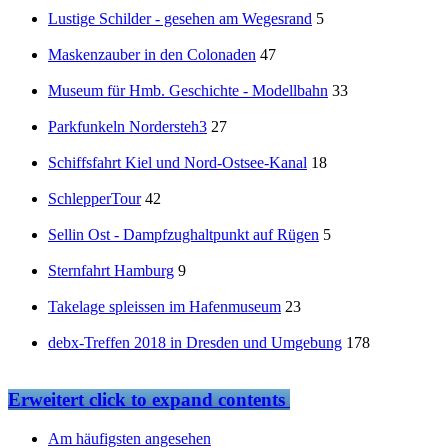
Lustige Schilder - gesehen am Wegesrand
5
Maskenzauber in den Colonaden
47
Museum für Hmb. Geschichte - Modellbahn
33
Parkfunkeln Nordersteh3
27
Schiffsfahrt Kiel und Nord-Ostsee-Kanal
18
SchlepperTour
42
Sellin Ost - Dampfzughaltpunkt auf Rügen
5
Sternfahrt Hamburg
9
Takelage spleissen im Hafenmuseum
23
debx-Treffen 2018 in Dresden und Umgebung
178
Erweitert
click to expand contents
Am häufigsten angesehen