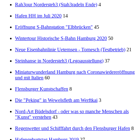
Rah3our Nordersteh3 (Stah3radeln Ende)
4
Hafen HH im Juli 2020
14
Eröffnung S-Bahnstation "Elbbrücken"
45
Wintertour Historische S-Bahn Hamburg 2020
50
Neue Eisenbahnlinie Ueternsen - Tornesch (Testbetrieb)
21
Steinhanse in Nordersteh3 (Legoausstellung)
37
Miniaturwunderland Hamburg nach Coronawiedereröffnung
und mit Italien
60
Flensburger Kunstschaffen
8
Die "Peking" in Wewelsfleth am Werftkai
3
Nord-Art Büdelsdorf - oder was so manche Menschen als
"Kunst" verstehen
43
Regenwetter und Schifffahrt durch den Flensburger Hafen
8
Hafengeburtstag Hamburg 2019
27