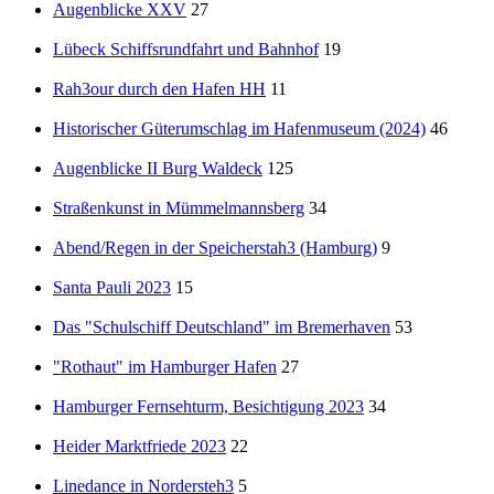
Augenblicke XXV
27
Lübeck Schiffsrundfahrt und Bahnhof
19
Rah3our durch den Hafen HH
11
Historischer Güterumschlag im Hafenmuseum (2024)
46
Augenblicke II Burg Waldeck
125
Straßenkunst in Mümmelmannsberg
34
Abend/Regen in der Speicherstah3 (Hamburg)
9
Santa Pauli 2023
15
Das "Schulschiff Deutschland" im Bremerhaven
53
"Rothaut" im Hamburger Hafen
27
Hamburger Fernsehturm, Besichtigung 2023
34
Heider Marktfriede 2023
22
Linedance in Nordersteh3
5