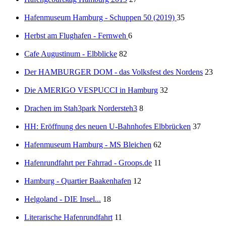
Hafenmuseum Hamburg - Schuppen 50 (2019)
35
Herbst am Flughafen - Fernweh
6
Cafe Augustinum - Elbblicke
82
Der HAMBURGER DOM - das Volksfest des Nordens
23
Die AMERIGO VESPUCCI in Hamburg
32
Drachen im Stah3park Nordersteh3
8
HH: Eröffnung des neuen U-Bahnhofes Elbbrücken
37
Hafenmuseum Hamburg - MS Bleichen
62
Hafenrundfahrt per Fahrrad - Groops.de
11
Hamburg - Quartier Baakenhafen
12
Helgoland - DIE Insel...
18
Literarische Hafenrundfahrt
11