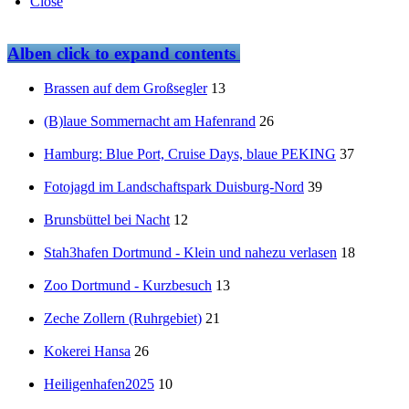
Close
Alben
click to expand contents
Brassen auf dem Großsegler
13
(B)laue Sommernacht am Hafenrand
26
Hamburg: Blue Port, Cruise Days, blaue PEKING
37
Fotojagd im Landschaftspark Duisburg-Nord
39
Brunsbüttel bei Nacht
12
Stah3hafen Dortmund - Klein und nahezu verlasen
18
Zoo Dortmund - Kurzbesuch
13
Zeche Zollern (Ruhrgebiet)
21
Kokerei Hansa
26
Heiligenhafen2025
10