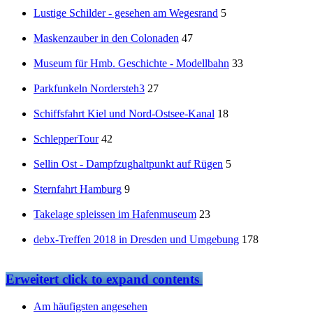
Lustige Schilder - gesehen am Wegesrand
5
Maskenzauber in den Colonaden
47
Museum für Hmb. Geschichte - Modellbahn
33
Parkfunkeln Nordersteh3
27
Schiffsfahrt Kiel und Nord-Ostsee-Kanal
18
SchlepperTour
42
Sellin Ost - Dampfzughaltpunkt auf Rügen
5
Sternfahrt Hamburg
9
Takelage spleissen im Hafenmuseum
23
debx-Treffen 2018 in Dresden und Umgebung
178
Erweitert
click to expand contents
Am häufigsten angesehen