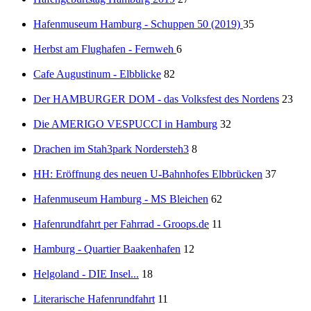
Hafenmuseum Hamburg - Schuppen 50 (2019)
35
Herbst am Flughafen - Fernweh
6
Cafe Augustinum - Elbblicke
82
Der HAMBURGER DOM - das Volksfest des Nordens
23
Die AMERIGO VESPUCCI in Hamburg
32
Drachen im Stah3park Nordersteh3
8
HH: Eröffnung des neuen U-Bahnhofes Elbbrücken
37
Hafenmuseum Hamburg - MS Bleichen
62
Hafenrundfahrt per Fahrrad - Groops.de
11
Hamburg - Quartier Baakenhafen
12
Helgoland - DIE Insel...
18
Literarische Hafenrundfahrt
11