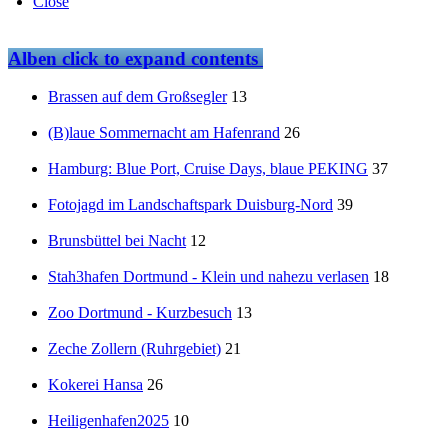
Close
Alben
click to expand contents
Brassen auf dem Großsegler
13
(B)laue Sommernacht am Hafenrand
26
Hamburg: Blue Port, Cruise Days, blaue PEKING
37
Fotojagd im Landschaftspark Duisburg-Nord
39
Brunsbüttel bei Nacht
12
Stah3hafen Dortmund - Klein und nahezu verlasen
18
Zoo Dortmund - Kurzbesuch
13
Zeche Zollern (Ruhrgebiet)
21
Kokerei Hansa
26
Heiligenhafen2025
10