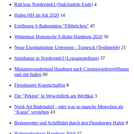
Rah3our Nordersteh3 (Stah3radeln Ende)
4
Hafen HH im Juli 2020
14
Eröffnung S-Bahnstation "Elbbrücken"
45
Wintertour Historische S-Bahn Hamburg 2020
50
Neue Eisenbahnlinie Ueternsen - Tornesch (Testbetrieb)
21
Steinhanse in Nordersteh3 (Legoausstellung)
37
Miniaturwunderland Hamburg nach Coronawiedereröffnung
und mit Italien
60
Flensburger Kunstschaffen
8
Die "Peking" in Wewelsfleth am Werftkai
3
Nord-Art Büdelsdorf - oder was so manche Menschen als
"Kunst" verstehen
43
Regenwetter und Schifffahrt durch den Flensburger Hafen
8
Hafengeburtstag Hamburg 2019
27