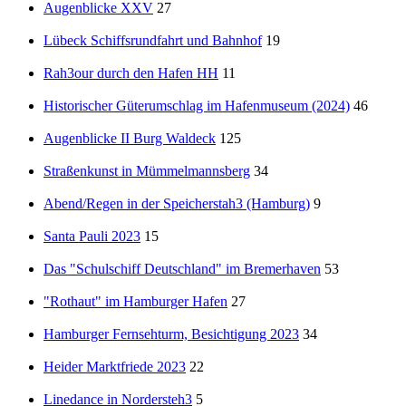
Augenblicke XXV
27
Lübeck Schiffsrundfahrt und Bahnhof
19
Rah3our durch den Hafen HH
11
Historischer Güterumschlag im Hafenmuseum (2024)
46
Augenblicke II Burg Waldeck
125
Straßenkunst in Mümmelmannsberg
34
Abend/Regen in der Speicherstah3 (Hamburg)
9
Santa Pauli 2023
15
Das "Schulschiff Deutschland" im Bremerhaven
53
"Rothaut" im Hamburger Hafen
27
Hamburger Fernsehturm, Besichtigung 2023
34
Heider Marktfriede 2023
22
Linedance in Nordersteh3
5