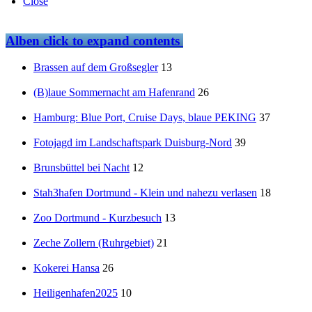
Close
Alben
click to expand contents
Brassen auf dem Großsegler
13
(B)laue Sommernacht am Hafenrand
26
Hamburg: Blue Port, Cruise Days, blaue PEKING
37
Fotojagd im Landschaftspark Duisburg-Nord
39
Brunsbüttel bei Nacht
12
Stah3hafen Dortmund - Klein und nahezu verlasen
18
Zoo Dortmund - Kurzbesuch
13
Zeche Zollern (Ruhrgebiet)
21
Kokerei Hansa
26
Heiligenhafen2025
10