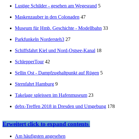
Lustige Schilder - gesehen am Wegesrand
5
Maskenzauber in den Colonaden
47
Museum für Hmb. Geschichte - Modellbahn
33
Parkfunkeln Nordersteh3
27
Schiffsfahrt Kiel und Nord-Ostsee-Kanal
18
SchlepperTour
42
Sellin Ost - Dampfzughaltpunkt auf Rügen
5
Sternfahrt Hamburg
9
Takelage spleissen im Hafenmuseum
23
debx-Treffen 2018 in Dresden und Umgebung
178
Erweitert
click to expand contents
Am häufigsten angesehen