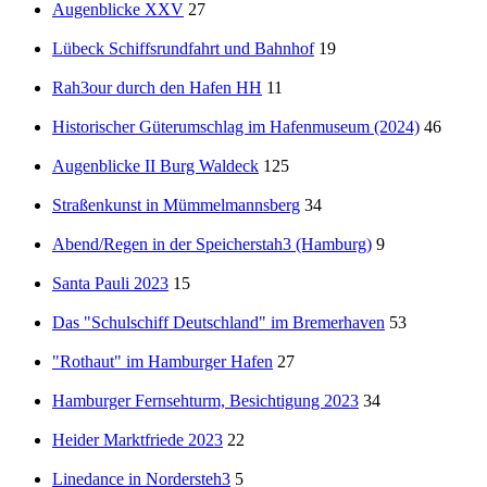
Augenblicke XXV
27
Lübeck Schiffsrundfahrt und Bahnhof
19
Rah3our durch den Hafen HH
11
Historischer Güterumschlag im Hafenmuseum (2024)
46
Augenblicke II Burg Waldeck
125
Straßenkunst in Mümmelmannsberg
34
Abend/Regen in der Speicherstah3 (Hamburg)
9
Santa Pauli 2023
15
Das "Schulschiff Deutschland" im Bremerhaven
53
"Rothaut" im Hamburger Hafen
27
Hamburger Fernsehturm, Besichtigung 2023
34
Heider Marktfriede 2023
22
Linedance in Nordersteh3
5