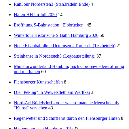
Rah3our Nordersteh3 (Stah3radeln Ende)
4
Hafen HH im Juli 2020
14
Eröffnung S-Bahnstation "Elbbrücken"
45
Wintertour Historische S-Bahn Hamburg 2020
50
Neue Eisenbahnlinie Ueternsen - Tornesch (Testbetrieb)
21
Steinhanse in Nordersteh3 (Legoausstellung)
37
Miniaturwunderland Hamburg nach Coronawiedereröffnung
und mit Italien
60
Flensburger Kunstschaffen
8
Die "Peking" in Wewelsfleth am Werftkai
3
Nord-Art Büdelsdorf - oder was so manche Menschen als
"Kunst" verstehen
43
Regenwetter und Schifffahrt durch den Flensburger Hafen
8
Hafengeburtstag Hamburg 2019
27