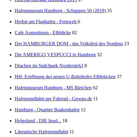
Hafenmuseum Hamburg - Schuppen 50 (2019)
35
Herbst am Flughafen - Fernweh
6
Cafe Augustinum - Elbblicke
82
Der HAMBURGER DOM - das Volksfest des Nordens
23
Die AMERIGO VESPUCCI in Hamburg
32
Drachen im Stah3park Nordersteh3
8
HH: Eröffnung des neuen U-Bahnhofes Elbbrücken
37
Hafenmuseum Hamburg - MS Bleichen
62
Hafenrundfahrt per Fahrrad - Groops.de
11
Hamburg - Quartier Baakenhafen
12
Helgoland - DIE Insel...
18
Literarische Hafenrundfahrt
11