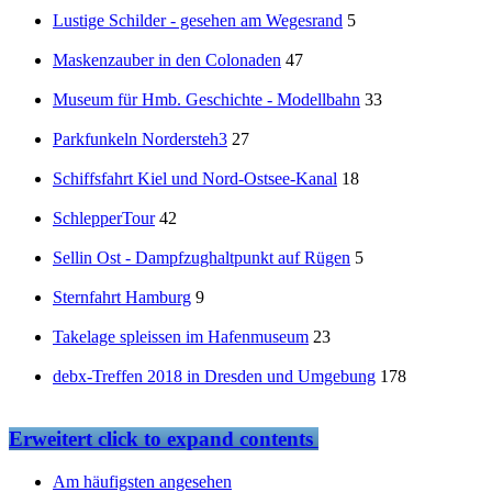
Lustige Schilder - gesehen am Wegesrand
5
Maskenzauber in den Colonaden
47
Museum für Hmb. Geschichte - Modellbahn
33
Parkfunkeln Nordersteh3
27
Schiffsfahrt Kiel und Nord-Ostsee-Kanal
18
SchlepperTour
42
Sellin Ost - Dampfzughaltpunkt auf Rügen
5
Sternfahrt Hamburg
9
Takelage spleissen im Hafenmuseum
23
debx-Treffen 2018 in Dresden und Umgebung
178
Erweitert
click to expand contents
Am häufigsten angesehen