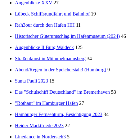
Augenblicke XXV
27
Lübeck Schiffsrundfahrt und Bahnhof
19
Rah3our durch den Hafen HH
11
Historischer Güterumschlag im Hafenmuseum (2024)
46
Augenblicke II Burg Waldeck
125
Straßenkunst in Mümmelmannsberg
34
Abend/Regen in der Speicherstah3 (Hamburg)
9
Santa Pauli 2023
15
Das "Schulschiff Deutschland" im Bremerhaven
53
"Rothaut" im Hamburger Hafen
27
Hamburger Fernsehturm, Besichtigung 2023
34
Heider Marktfriede 2023
22
Linedance in Nordersteh3
5