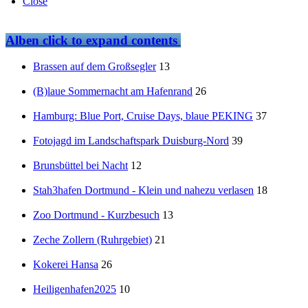
Close
Alben
click to expand contents
Brassen auf dem Großsegler
13
(B)laue Sommernacht am Hafenrand
26
Hamburg: Blue Port, Cruise Days, blaue PEKING
37
Fotojagd im Landschaftspark Duisburg-Nord
39
Brunsbüttel bei Nacht
12
Stah3hafen Dortmund - Klein und nahezu verlasen
18
Zoo Dortmund - Kurzbesuch
13
Zeche Zollern (Ruhrgebiet)
21
Kokerei Hansa
26
Heiligenhafen2025
10