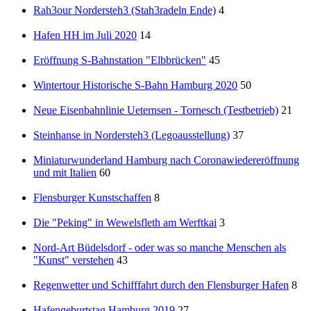
Rah3our Nordersteh3 (Stah3radeln Ende)
4
Hafen HH im Juli 2020
14
Eröffnung S-Bahnstation "Elbbrücken"
45
Wintertour Historische S-Bahn Hamburg 2020
50
Neue Eisenbahnlinie Ueternsen - Tornesch (Testbetrieb)
21
Steinhanse in Nordersteh3 (Legoausstellung)
37
Miniaturwunderland Hamburg nach Coronawiedereröffnung
und mit Italien
60
Flensburger Kunstschaffen
8
Die "Peking" in Wewelsfleth am Werftkai
3
Nord-Art Büdelsdorf - oder was so manche Menschen als
"Kunst" verstehen
43
Regenwetter und Schifffahrt durch den Flensburger Hafen
8
Hafengeburtstag Hamburg 2019
27