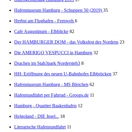
Hafenmuseum Hamburg - Schuppen 50 (2019)
35
Herbst am Flughafen - Fernweh
6
Cafe Augustinum - Elbblicke
82
Der HAMBURGER DOM - das Volksfest des Nordens
23
Die AMERIGO VESPUCCI in Hamburg
32
Drachen im Stah3park Nordersteh3
8
HH: Eröffnung des neuen U-Bahnhofes Elbbrücken
37
Hafenmuseum Hamburg - MS Bleichen
62
Hafenrundfahrt per Fahrrad - Groops.de
11
Hamburg - Quartier Baakenhafen
12
Helgoland - DIE Insel...
18
Literarische Hafenrundfahrt
11