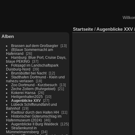
Willko
Startseite
/
Augenblicke XXV
Alben
Brassen auf dem Großsegler
13
(B)laue Sommernacht am
Hafenrand
26
Hamburg: Blue Port, Cruise Days,
blaue PEKING
37
Fotojagd im Landschaftspark
Duisburg-Nord
39
Brunsbüttel bei Nacht
12
Stadthafen Dortmund - Klein und
nahezu verlasen
18
Zoo Dortmund - Kurzbesuch
13
Zeche Zollern (Ruhrgebiet)
21
Kokerei Hansa
26
Heiligenhafen2025
10
Augenblicke XXV
27
Lübeck Schiffsrundfahrt und
Bahnhof
19
Radtour durch den Hafen HH
11
Historischer Güterumschlag im
Hafenmuseum (2024)
46
Augenblicke II Burg Waldeck
125
Straßenkunst in
Mümmelmannsberg
34