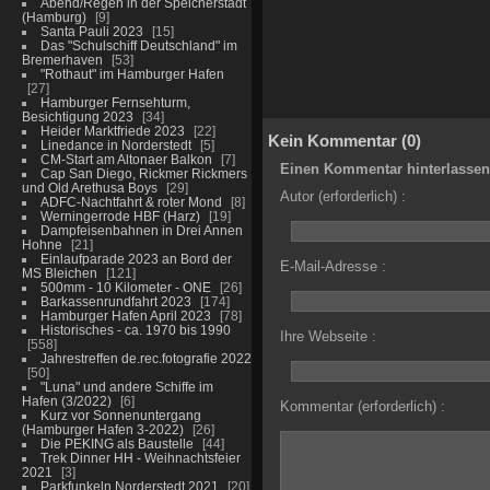
Abend/Regen in der Speicherstadt
(Hamburg)
9
Santa Pauli 2023
15
Das "Schulschiff Deutschland" im
Bremerhaven
53
"Rothaut" im Hamburger Hafen
27
Hamburger Fernsehturm,
Besichtigung 2023
34
Heider Marktfriede 2023
22
Kein Kommentar (0)
Linedance in Norderstedt
5
CM-Start am Altonaer Balkon
7
Einen Kommentar hinterlassen
Cap San Diego, Rickmer Rickmers
und Old Arethusa Boys
29
Autor (erforderlich) :
ADFC-Nachtfahrt & roter Mond
8
Werningerrode HBF (Harz)
19
Dampfeisenbahnen in Drei Annen
Hohne
21
Einlaufparade 2023 an Bord der
E-Mail-Adresse :
MS Bleichen
121
500mm - 10 Kilometer - ONE
26
Barkassenrundfahrt 2023
174
Hamburger Hafen April 2023
78
Historisches - ca. 1970 bis 1990
Ihre Webseite :
558
Jahrestreffen de.rec.fotografie 2022
50
"Luna" und andere Schiffe im
Hafen (3/2022)
6
Kommentar (erforderlich) :
Kurz vor Sonnenuntergang
(Hamburger Hafen 3-2022)
26
Die PEKING als Baustelle
44
Trek Dinner HH - Weihnachtsfeier
2021
3
Parkfunkeln Norderstedt 2021
20