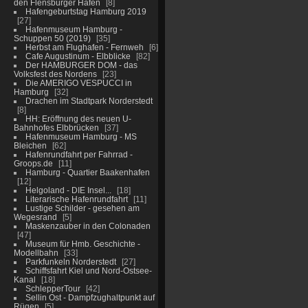
den Flensburger Hafen
8
Hafengeburtstag Hamburg 2019
27
Hafenmuseum Hamburg -
Schuppen 50 (2019)
35
Herbst am Flughafen - Fernweh
6
Cafe Augustinum - Elbblicke
82
Der HAMBURGER DOM - das
Volksfest des Nordens
23
Die AMERIGO VESPUCCI in
Hamburg
32
Drachen im Stadtpark Norderstedt
8
HH: Eröffnung des neuen U-
Bahnhofes Elbbrücken
37
Hafenmuseum Hamburg - MS
Bleichen
62
Hafenrundfahrt per Fahrrad -
Groops.de
11
Hamburg - Quartier Baakenhafen
12
Helgoland - DIE Insel...
18
Literarische Hafenrundfahrt
11
Lustige Schilder - gesehen am
Wegesrand
5
Maskenzauber in den Colonaden
47
Museum für Hmb. Geschichte -
Modellbahn
33
Parkfunkeln Norderstedt
27
Schiffsfahrt Kiel und Nord-Ostsee-
Kanal
18
SchlepperTour
42
Sellin Ost - Dampfzughaltpunkt auf
Rügen
5