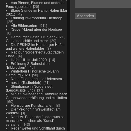
Von Bienen, Blumen und anderen
Feuchtgebieten
20
Blaue Stunde im Hamb. Hafen (Mai
2021)
42
Frühling im Arboretum Ellerhoop
25
Alte Bilderserien
911
"Super"-Mond über der Nordsee
6
Hamburger Hafen, Frühjahr 2021,
Containerschiffe und mehr
29
Die PEKING im Hamburger Hafen
und weitere Hafenbilder
37
Radtour Norderstedt (Stadtradeln
Ende)
4
Hafen HH im Juli 2020
14
Eröffnung S-Bahnstation
"Elbbrücken"
45
Wintertour Historische S-Bahn
Hamburg 2020
50
Neue Eisenbahnlinie Ueternsen -
Tornesch (Testbetrieb)
21
Steinhanse in Norderstedt
(Legoausstellung)
37
Miniaturwunderland Hamburg nach
Coronawiedereröffnung und mit Italien
60
Flensburger Kunstschaffen
8
Die "Peking" in Wewelsfleth am
Werftkai
3
Nord-Art Büdelsdorf - oder was so
manche Menschen als "Kunst"
verstehen
43
Regenwetter und Schifffahrt durch