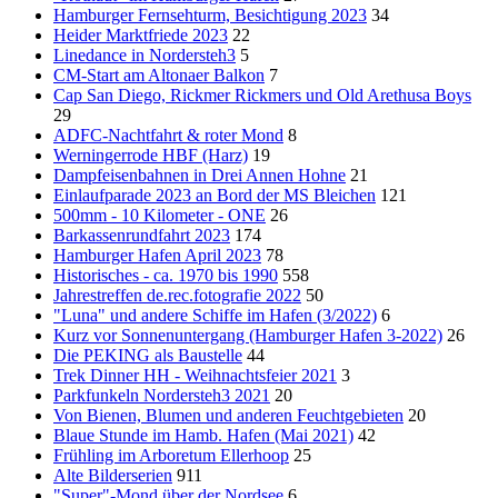
Hamburger Fernsehturm, Besichtigung 2023
34
Heider Marktfriede 2023
22
Linedance in Nordersteh3
5
CM-Start am Altonaer Balkon
7
Cap San Diego, Rickmer Rickmers und Old Arethusa Boys
29
ADFC-Nachtfahrt & roter Mond
8
Werningerrode HBF (Harz)
19
Dampfeisenbahnen in Drei Annen Hohne
21
Einlaufparade 2023 an Bord der MS Bleichen
121
500mm - 10 Kilometer - ONE
26
Barkassenrundfahrt 2023
174
Hamburger Hafen April 2023
78
Historisches - ca. 1970 bis 1990
558
Jahrestreffen de.rec.fotografie 2022
50
"Luna" und andere Schiffe im Hafen (3/2022)
6
Kurz vor Sonnenuntergang (Hamburger Hafen 3-2022)
26
Die PEKING als Baustelle
44
Trek Dinner HH - Weihnachtsfeier 2021
3
Parkfunkeln Nordersteh3 2021
20
Von Bienen, Blumen und anderen Feuchtgebieten
20
Blaue Stunde im Hamb. Hafen (Mai 2021)
42
Frühling im Arboretum Ellerhoop
25
Alte Bilderserien
911
"Super"-Mond über der Nordsee
6