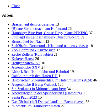
Close
Alben
Brassen auf dem Großsegler
13
(B)laue Sommernacht am Hafenrand
26
Hamburg: Blue Port, Cruise Days, blaue PEKING
37
Fotojagd im Landschaftspark Duisburg-Nord
39
Brunsbüttel bei Nacht
12
Stah3hafen Dortmund - Klein und nahezu verlasen
18
Zoo Dortmund - Kurzbesuch
13
Zeche Zollern (Ruhrgebiet)
21
Kokerei Hansa
26
Heiligenhafen2025
10
Augenblicke XXV
27
Lübeck Schiffsrundfahrt und Bahnhof
19
Rah3our durch den Hafen HH
11
Historischer Güterumschlag im Hafenmuseum (2024)
46
Augenblicke II Burg Waldeck
125
Straßenkunst in Mümmelmannsberg
34
Abend/Regen in der Speicherstah3 (Hamburg)
9
Santa Pauli 2023
15
Das "Schulschiff Deutschland" im Bremerhaven
53
"Rothaut" im Hamburger Hafen
27