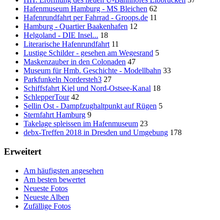
Hafenmuseum Hamburg - MS Bleichen
62
Hafenrundfahrt per Fahrrad - Groops.de
11
Hamburg - Quartier Baakenhafen
12
Helgoland - DIE Insel...
18
Literarische Hafenrundfahrt
11
Lustige Schilder - gesehen am Wegesrand
5
Maskenzauber in den Colonaden
47
Museum für Hmb. Geschichte - Modellbahn
33
Parkfunkeln Nordersteh3
27
Schiffsfahrt Kiel und Nord-Ostsee-Kanal
18
SchlepperTour
42
Sellin Ost - Dampfzughaltpunkt auf Rügen
5
Sternfahrt Hamburg
9
Takelage spleissen im Hafenmuseum
23
debx-Treffen 2018 in Dresden und Umgebung
178
Erweitert
Am häufigsten angesehen
Am besten bewertet
Neueste Fotos
Neueste Alben
Zufällige Fotos