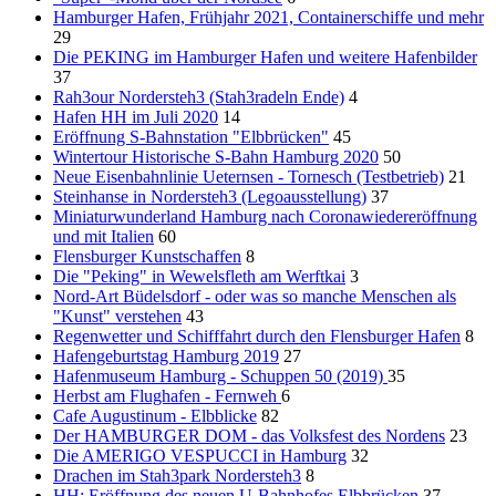
Hamburger Hafen, Frühjahr 2021, Containerschiffe und mehr
29
Die PEKING im Hamburger Hafen und weitere Hafenbilder
37
Rah3our Nordersteh3 (Stah3radeln Ende)
4
Hafen HH im Juli 2020
14
Eröffnung S-Bahnstation "Elbbrücken"
45
Wintertour Historische S-Bahn Hamburg 2020
50
Neue Eisenbahnlinie Ueternsen - Tornesch (Testbetrieb)
21
Steinhanse in Nordersteh3 (Legoausstellung)
37
Miniaturwunderland Hamburg nach Coronawiedereröffnung
und mit Italien
60
Flensburger Kunstschaffen
8
Die "Peking" in Wewelsfleth am Werftkai
3
Nord-Art Büdelsdorf - oder was so manche Menschen als
"Kunst" verstehen
43
Regenwetter und Schifffahrt durch den Flensburger Hafen
8
Hafengeburtstag Hamburg 2019
27
Hafenmuseum Hamburg - Schuppen 50 (2019)
35
Herbst am Flughafen - Fernweh
6
Cafe Augustinum - Elbblicke
82
Der HAMBURGER DOM - das Volksfest des Nordens
23
Die AMERIGO VESPUCCI in Hamburg
32
Drachen im Stah3park Nordersteh3
8
HH: Eröffnung des neuen U-Bahnhofes Elbbrücken
37