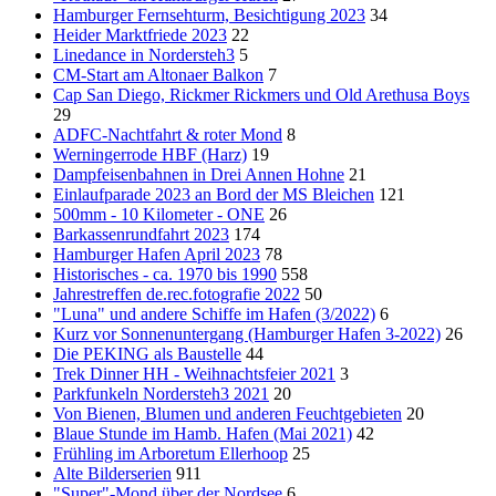
Hamburger Fernsehturm, Besichtigung 2023
34
Heider Marktfriede 2023
22
Linedance in Nordersteh3
5
CM-Start am Altonaer Balkon
7
Cap San Diego, Rickmer Rickmers und Old Arethusa Boys
29
ADFC-Nachtfahrt & roter Mond
8
Werningerrode HBF (Harz)
19
Dampfeisenbahnen in Drei Annen Hohne
21
Einlaufparade 2023 an Bord der MS Bleichen
121
500mm - 10 Kilometer - ONE
26
Barkassenrundfahrt 2023
174
Hamburger Hafen April 2023
78
Historisches - ca. 1970 bis 1990
558
Jahrestreffen de.rec.fotografie 2022
50
"Luna" und andere Schiffe im Hafen (3/2022)
6
Kurz vor Sonnenuntergang (Hamburger Hafen 3-2022)
26
Die PEKING als Baustelle
44
Trek Dinner HH - Weihnachtsfeier 2021
3
Parkfunkeln Nordersteh3 2021
20
Von Bienen, Blumen und anderen Feuchtgebieten
20
Blaue Stunde im Hamb. Hafen (Mai 2021)
42
Frühling im Arboretum Ellerhoop
25
Alte Bilderserien
911
"Super"-Mond über der Nordsee
6