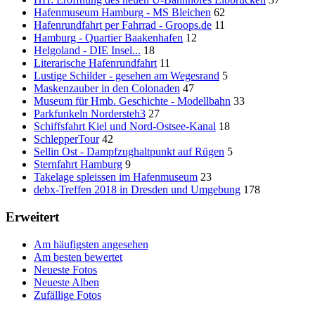
Hafenmuseum Hamburg - MS Bleichen
62
Hafenrundfahrt per Fahrrad - Groops.de
11
Hamburg - Quartier Baakenhafen
12
Helgoland - DIE Insel...
18
Literarische Hafenrundfahrt
11
Lustige Schilder - gesehen am Wegesrand
5
Maskenzauber in den Colonaden
47
Museum für Hmb. Geschichte - Modellbahn
33
Parkfunkeln Nordersteh3
27
Schiffsfahrt Kiel und Nord-Ostsee-Kanal
18
SchlepperTour
42
Sellin Ost - Dampfzughaltpunkt auf Rügen
5
Sternfahrt Hamburg
9
Takelage spleissen im Hafenmuseum
23
debx-Treffen 2018 in Dresden und Umgebung
178
Erweitert
Am häufigsten angesehen
Am besten bewertet
Neueste Fotos
Neueste Alben
Zufällige Fotos