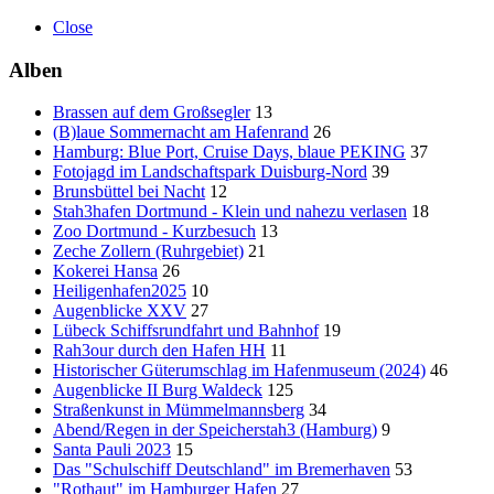
Close
Alben
Brassen auf dem Großsegler
13
(B)laue Sommernacht am Hafenrand
26
Hamburg: Blue Port, Cruise Days, blaue PEKING
37
Fotojagd im Landschaftspark Duisburg-Nord
39
Brunsbüttel bei Nacht
12
Stah3hafen Dortmund - Klein und nahezu verlasen
18
Zoo Dortmund - Kurzbesuch
13
Zeche Zollern (Ruhrgebiet)
21
Kokerei Hansa
26
Heiligenhafen2025
10
Augenblicke XXV
27
Lübeck Schiffsrundfahrt und Bahnhof
19
Rah3our durch den Hafen HH
11
Historischer Güterumschlag im Hafenmuseum (2024)
46
Augenblicke II Burg Waldeck
125
Straßenkunst in Mümmelmannsberg
34
Abend/Regen in der Speicherstah3 (Hamburg)
9
Santa Pauli 2023
15
Das "Schulschiff Deutschland" im Bremerhaven
53
"Rothaut" im Hamburger Hafen
27