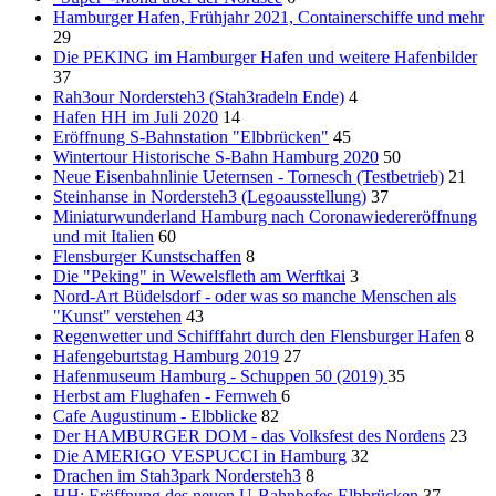
Hamburger Hafen, Frühjahr 2021, Containerschiffe und mehr
29
Die PEKING im Hamburger Hafen und weitere Hafenbilder
37
Rah3our Nordersteh3 (Stah3radeln Ende)
4
Hafen HH im Juli 2020
14
Eröffnung S-Bahnstation "Elbbrücken"
45
Wintertour Historische S-Bahn Hamburg 2020
50
Neue Eisenbahnlinie Ueternsen - Tornesch (Testbetrieb)
21
Steinhanse in Nordersteh3 (Legoausstellung)
37
Miniaturwunderland Hamburg nach Coronawiedereröffnung
und mit Italien
60
Flensburger Kunstschaffen
8
Die "Peking" in Wewelsfleth am Werftkai
3
Nord-Art Büdelsdorf - oder was so manche Menschen als
"Kunst" verstehen
43
Regenwetter und Schifffahrt durch den Flensburger Hafen
8
Hafengeburtstag Hamburg 2019
27
Hafenmuseum Hamburg - Schuppen 50 (2019)
35
Herbst am Flughafen - Fernweh
6
Cafe Augustinum - Elbblicke
82
Der HAMBURGER DOM - das Volksfest des Nordens
23
Die AMERIGO VESPUCCI in Hamburg
32
Drachen im Stah3park Nordersteh3
8
HH: Eröffnung des neuen U-Bahnhofes Elbbrücken
37