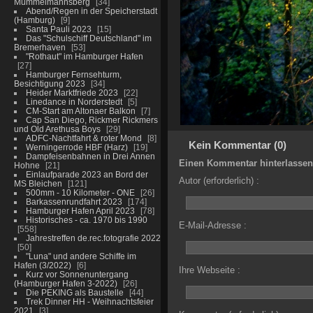
Mümmelmannsberg
34
Abend/Regen in der Speicherstadt
(Hamburg)
9
Santa Pauli 2023
15
Das "Schulschiff Deutschland" im
Bremerhaven
53
"Rothaut" im Hamburger Hafen
27
Hamburger Fernsehturm,
Besichtigung 2023
34
Heider Marktfriede 2023
22
Linedance in Norderstedt
5
CM-Start am Altonaer Balkon
7
Cap San Diego, Rickmer Rickmers
und Old Arethusa Boys
29
ADFC-Nachtfahrt & roter Mond
8
Kein Kommentar (0)
Werningerrode HBF (Harz)
19
Dampfeisenbahnen in Drei Annen
Einen Kommentar hinterlassen
Hohne
21
Einlaufparade 2023 an Bord der
Autor (erforderlich) :
MS Bleichen
121
500mm - 10 Kilometer - ONE
26
Barkassenrundfahrt 2023
174
Hamburger Hafen April 2023
78
Historisches - ca. 1970 bis 1990
E-Mail-Adresse :
558
Jahrestreffen de.rec.fotografie 2022
50
"Luna" und andere Schiffe im
Hafen (3/2022)
6
Ihre Webseite :
Kurz vor Sonnenuntergang
(Hamburger Hafen 3-2022)
26
Die PEKING als Baustelle
44
Trek Dinner HH - Weihnachtsfeier
2021
3