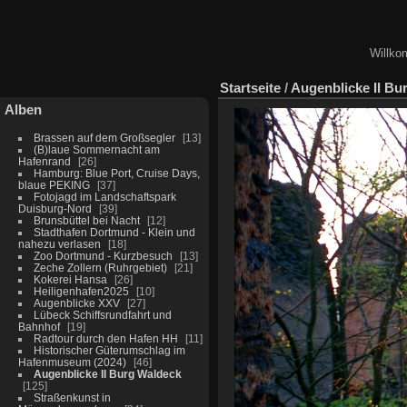
Willko
Startseite
/
Augenblicke II Bu
Alben
Brassen auf dem Großsegler
13
(B)laue Sommernacht am
Hafenrand
26
Hamburg: Blue Port, Cruise Days,
blaue PEKING
37
Fotojagd im Landschaftspark
Duisburg-Nord
39
Brunsbüttel bei Nacht
12
Stadthafen Dortmund - Klein und
nahezu verlasen
18
Zoo Dortmund - Kurzbesuch
13
Zeche Zollern (Ruhrgebiet)
21
Kokerei Hansa
26
Heiligenhafen2025
10
Augenblicke XXV
27
Lübeck Schiffsrundfahrt und
Bahnhof
19
Radtour durch den Hafen HH
11
Historischer Güterumschlag im
Hafenmuseum (2024)
46
Augenblicke II Burg Waldeck
125
Straßenkunst in