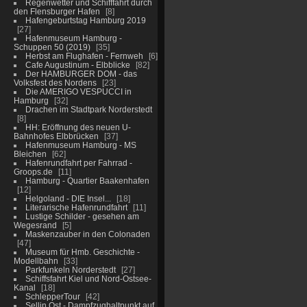
Regenwetter und Schifffahrt durch
den Flensburger Hafen
8
Hafengeburtstag Hamburg 2019
27
Hafenmuseum Hamburg -
Schuppen 50 (2019)
35
Herbst am Flughafen - Fernweh
6
Cafe Augustinum - Elbblicke
82
Der HAMBURGER DOM - das
Volksfest des Nordens
23
Die AMERIGO VESPUCCI in
Hamburg
32
Drachen im Stadtpark Norderstedt
8
HH: Eröffnung des neuen U-
Bahnhofes Elbbrücken
37
Hafenmuseum Hamburg - MS
Bleichen
62
Hafenrundfahrt per Fahrrad -
Groops.de
11
Hamburg - Quartier Baakenhafen
12
Helgoland - DIE Insel...
18
Literarische Hafenrundfahrt
11
Lustige Schilder - gesehen am
Wegesrand
5
Maskenzauber in den Colonaden
47
Museum für Hmb. Geschichte -
Modellbahn
33
Parkfunkeln Norderstedt
27
Schiffsfahrt Kiel und Nord-Ostsee-
Kanal
18
SchlepperTour
42
Sellin Ost - Dampfzughaltpunkt auf