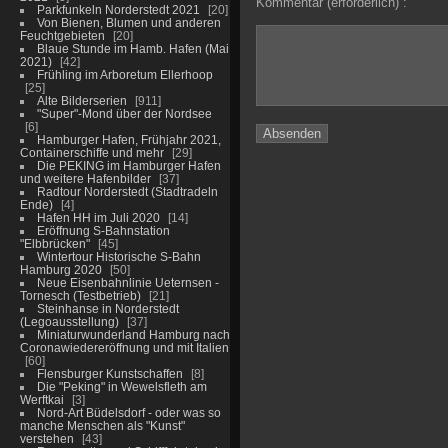
Kommentar (erforderlich) :
Parkfunkeln Norderstedt 2021
20
Von Bienen, Blumen und anderen
Feuchtgebieten
20
Blaue Stunde im Hamb. Hafen (Mai
2021)
42
Frühling im Arboretum Ellerhoop
25
Alte Bilderserien
911
"Super"-Mond über der Nordsee
6
Hamburger Hafen, Frühjahr 2021,
Containerschiffe und mehr
29
Die PEKING im Hamburger Hafen
und weitere Hafenbilder
37
Radtour Norderstedt (Stadtradeln
Ende)
4
Hafen HH im Juli 2020
14
Eröffnung S-Bahnstation
"Elbbrücken"
45
Wintertour Historische S-Bahn
Hamburg 2020
50
Neue Eisenbahnlinie Ueternsen -
Tornesch (Testbetrieb)
21
Steinhanse in Norderstedt
(Legoausstellung)
37
Miniaturwunderland Hamburg nach
Coronawiedereröffnung und mit Italien
60
Flensburger Kunstschaffen
8
Die "Peking" in Wewelsfleth am
Werftkai
3
Nord-Art Büdelsdorf - oder was so
manche Menschen als "Kunst"
verstehen
43