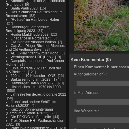
Abend/Regen in der Speicherstadt
(Hamburg)
9
Santa Pauli 2023
15
Das "Schulschiff Deutschland" im
Bremerhaven
53
"Rothaut" im Hamburger Hafen
27
Hamburger Fernsehturm,
Besichtigung 2023
34
Heider Marktfriede 2023
22
Linedance in Norderstedt
5
CM-Start am Altonaer Balkon
7
Cap San Diego, Rickmer Rickmers
und Old Arethusa Boys
29
ADFC-Nachtfahrt & roter Mond
8
Werningerrode HBF (Harz)
19
Kein Kommentar (0)
Dampfeisenbahnen in Drei Annen
Hohne
21
Einen Kommentar hinterlassen
Einlaufparade 2023 an Bord der
MS Bleichen
121
Autor (erforderlich) :
500mm - 10 Kilometer - ONE
26
Barkassenrundfahrt 2023
174
Hamburger Hafen April 2023
78
Historisches - ca. 1970 bis 1990
558
E-Mail-Adresse :
Jahrestreffen de.rec.fotografie 2022
50
"Luna" und andere Schiffe im
Hafen (3/2022)
6
Kurz vor Sonnenuntergang
Ihre Webseite :
(Hamburger Hafen 3-2022)
26
Die PEKING als Baustelle
44
Trek Dinner HH - Weihnachtsfeier
2021
3
Parkfunkeln Norderstedt 2021
20