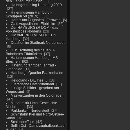
den Flensburger Hafen
8
Hafengeburtstag Hamburg 2019
27
Hafenmuseum Hamburg -
Schuppen 50 (2019)
35
Herbst am Flughafen - Fernweh
6
Cafe Augustinum - Elbblicke
82
Der HAMBURGER DOM - das
Volksfest des Nordens
23
Die AMERIGO VESPUCCI in
Hamburg
32
Drachen im Stadtpark Norderstedt
8
HH: Eröffnung des neuen U-
Bahnhofes Elbbrücken
37
Hafenmuseum Hamburg - MS
Bleichen
62
Hafenrundfahrt per Fahrrad -
Groops.de
11
Hamburg - Quartier Baakenhafen
12
Helgoland - DIE Insel...
18
Literarische Hafenrundfahrt
11
Lustige Schilder - gesehen am
Wegesrand
5
Maskenzauber in den Colonaden
47
Museum für Hmb. Geschichte -
Modellbahn
33
Parkfunkeln Norderstedt
27
Schiffsfahrt Kiel und Nord-Ostsee-
Kanal
18
SchlepperTour
42
Sellin Ost - Dampfzughaltpunkt auf
Rügen
5