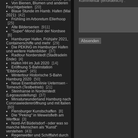
Kommentar (erforderlich) :
Von Bienen, Blumen und anderen
Feuchtgebieten
20
Blaue Stunde im Hamb. Hafen (Mai
2021)
42
Frühling im Arboretum Ellerhoop
25
Alte Bilderserien
911
"Super"-Mond über der Nordsee
6
Hamburger Hafen, Frühjahr 2021,
Containerschiffe und mehr
29
Die PEKING im Hamburger Hafen
und weitere Hafenbilder
37
Radtour Norderstedt (Stadtradeln
Ende)
4
Hafen HH im Juli 2020
14
Eröffnung S-Bahnstation
"Elbbrücken"
45
Wintertour Historische S-Bahn
Hamburg 2020
50
Neue Eisenbahnlinie Ueternsen -
Tornesch (Testbetrieb)
21
Steinhanse in Norderstedt
(Legoausstellung)
37
Miniaturwunderland Hamburg nach
Coronawiedereröffnung und mit Italien
60
Flensburger Kunstschaffen
8
Die "Peking" in Wewelsfleth am
Werftkai
3
Nord-Art Büdelsdorf - oder was so
manche Menschen als "Kunst"
verstehen
43
Regenwetter und Schifffahrt durch