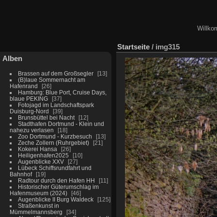
Willko
Startseite
/
img315
Alben
Brassen auf dem Großsegler
13
(B)laue Sommernacht am
Hafenrand
26
Hamburg: Blue Port, Cruise Days,
blaue PEKING
37
Fotojagd im Landschaftspark
Duisburg-Nord
39
Brunsbüttel bei Nacht
12
Stadthafen Dortmund - Klein und
nahezu verlasen
18
Zoo Dortmund - Kurzbesuch
13
Zeche Zollern (Ruhrgebiet)
21
Kokerei Hansa
26
Heiligenhafen2025
10
Augenblicke XXV
27
Lübeck Schiffsrundfahrt und
Bahnhof
19
Radtour durch den Hafen HH
11
Historischer Güterumschlag im
Hafenmuseum (2024)
46
Augenblicke II Burg Waldeck
125
Straßenkunst in
Mümmelmannsberg
34