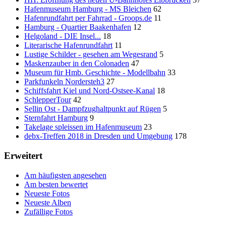
Hafenmuseum Hamburg - MS Bleichen
62
Hafenrundfahrt per Fahrrad - Groops.de
11
Hamburg - Quartier Baakenhafen
12
Helgoland - DIE Insel...
18
Literarische Hafenrundfahrt
11
Lustige Schilder - gesehen am Wegesrand
5
Maskenzauber in den Colonaden
47
Museum für Hmb. Geschichte - Modellbahn
33
Parkfunkeln Nordersteh3
27
Schiffsfahrt Kiel und Nord-Ostsee-Kanal
18
SchlepperTour
42
Sellin Ost - Dampfzughaltpunkt auf Rügen
5
Sternfahrt Hamburg
9
Takelage spleissen im Hafenmuseum
23
debx-Treffen 2018 in Dresden und Umgebung
178
Erweitert
Am häufigsten angesehen
Am besten bewertet
Neueste Fotos
Neueste Alben
Zufällige Fotos