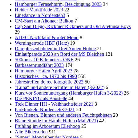
Hamburger Fernsehturm, Besichtigung 2023
34
Heider Marktfriede 2023
22
Linedance in Nordersteh3
5
CM-Start am Altonaer Balkon
7
Cap San Diego, Rickmer Rickmers und Old Arethusa Boys
29
ADFC-Nachtfahrt & roter Mond
8
Werningerrode HBF (Harz)
19
Dampfeisenbahnen in Drei Annen Hohne
21
Einlaufparade 2023 an Bord der MS Bleichen
121
500mm - 10 Kilometer - ONE
26
Barkassenrundfahrt 2023
174
Hamburger Hafen April 2023
78
Historisches - ca. 1970 bis 1990
558
Jahrestreffen de.rec.fotografie 2022
50
"Luna" und andere Schiffe im Hafen (3/2022)
6
Kurz vor Sonnenuntergang (Hamburger Hafen 3-2022)
26
Die PEKING als Baustelle
44
Trek Dinner HH - Weihnachtsfeier 2021
3
Parkfunkeln Nordersteh3 2021
20
Von Bienen, Blumen und anderen Feuchtgebieten
20
Blaue Stunde im Hamb. Hafen (Mai 2021)
42
Frühling im Arboretum Ellerhoop
25
Alte Bilderserien
911
"Super"-Mond über der Nordsee
6