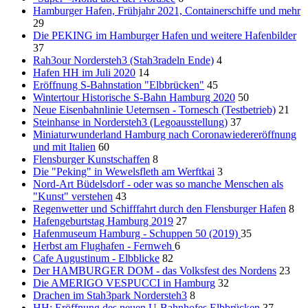
Hamburger Hafen, Frühjahr 2021, Containerschiffe und mehr
29
Die PEKING im Hamburger Hafen und weitere Hafenbilder
37
Rah3our Nordersteh3 (Stah3radeln Ende)
4
Hafen HH im Juli 2020
14
Eröffnung S-Bahnstation "Elbbrücken"
45
Wintertour Historische S-Bahn Hamburg 2020
50
Neue Eisenbahnlinie Ueternsen - Tornesch (Testbetrieb)
21
Steinhanse in Nordersteh3 (Legoausstellung)
37
Miniaturwunderland Hamburg nach Coronawiedereröffnung
und mit Italien
60
Flensburger Kunstschaffen
8
Die "Peking" in Wewelsfleth am Werftkai
3
Nord-Art Büdelsdorf - oder was so manche Menschen als
"Kunst" verstehen
43
Regenwetter und Schifffahrt durch den Flensburger Hafen
8
Hafengeburtstag Hamburg 2019
27
Hafenmuseum Hamburg - Schuppen 50 (2019)
35
Herbst am Flughafen - Fernweh
6
Cafe Augustinum - Elbblicke
82
Der HAMBURGER DOM - das Volksfest des Nordens
23
Die AMERIGO VESPUCCI in Hamburg
32
Drachen im Stah3park Nordersteh3
8
HH: Eröffnung des neuen U-Bahnhofes Elbbrücken
37