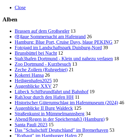
Close
Alben
Brassen auf dem Großsegler
13
(B)laue Sommernacht am Hafenrand
26
Hamburg: Blue Port, Cruise Days, blaue PEKING
37
Fotojagd im Landschaftspark Duisburg-Nord
39
Brunsbüttel bei Nacht
12
Stah3hafen Dortmund - Klein und nahezu verlasen
18
Zoo Dortmund - Kurzbesuch
13
Zeche Zollern (Ruhrgebiet)
21
Kokerei Hansa
26
Heiligenhafen2025
10
Augenblicke XXV
27
Lübeck Schiffsrundfahrt und Bahnhof
19
Rah3our durch den Hafen HH
11
Historischer Güterumschlag im Hafenmuseum (2024)
46
Augenblicke II Burg Waldeck
125
Straßenkunst in Mümmelmannsberg
34
Abend/Regen in der Speicherstah3 (Hamburg)
9
Santa Pauli 2023
15
Das "Schulschiff Deutschland" im Bremerhaven
53
"Rothaut" im Hamburger Hafen
27