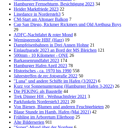
Hamburger Fernsehturm, Besichtigung 2023
34
Heider Marktfriede 2023
22
Linedance in Nordersteh3
5
CM-Start am Altonaer Balkon
7
Cap San Diego, Rickmer Rickmers und Old Arethusa Boys
29
ADFC-Nachtfahrt & roter Mond
8
Werningerrode HBF (Harz)
19
Dampfeisenbahnen in Drei Annen Hohne
21
Einlaufparade 2023 an Bord der MS Bleichen
121
500mm - 10 Kilometer - ONE
26
Barkassenrundfahrt 2023
174
Hamburger Hafen April 2023
78
Historisches - ca. 1970 bis 1990
558
Jahrestreffen de.rec.fotografie 2022
50
"Luna" und andere Schiffe im Hafen (3/2022)
6
Kurz vor Sonnenuntergang (Hamburger Hafen 3-2022)
26
Die PEKING als Baustelle
44
Trek Dinner HH - Weihnachtsfeier 2021
3
Parkfunkeln Nordersteh3 2021
20
Von Bienen, Blumen und anderen Feuchtgebieten
20
Blaue Stunde im Hamb. Hafen (Mai 2021)
42
Frühling im Arboretum Ellerhoop
25
Alte Bilderserien
911
"Super"-Mond über der Nordsee
6