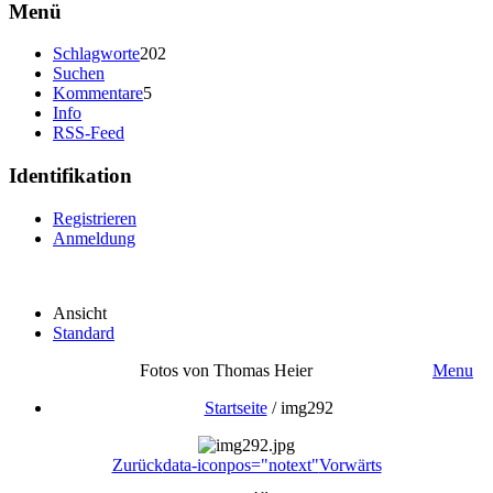
Menü
Schlagworte
202
Suchen
Kommentare
5
Info
RSS-Feed
Identifikation
Registrieren
Anmeldung
Ansicht
Standard
Fotos von Thomas Heier
Menu
Startseite
/
img292
Zurück
data-iconpos="notext"
Vorwärts