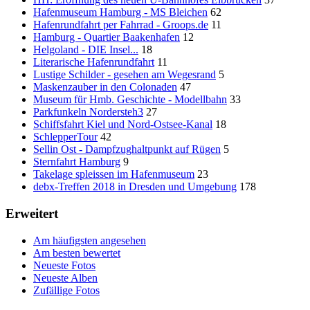
Hafenmuseum Hamburg - MS Bleichen
62
Hafenrundfahrt per Fahrrad - Groops.de
11
Hamburg - Quartier Baakenhafen
12
Helgoland - DIE Insel...
18
Literarische Hafenrundfahrt
11
Lustige Schilder - gesehen am Wegesrand
5
Maskenzauber in den Colonaden
47
Museum für Hmb. Geschichte - Modellbahn
33
Parkfunkeln Nordersteh3
27
Schiffsfahrt Kiel und Nord-Ostsee-Kanal
18
SchlepperTour
42
Sellin Ost - Dampfzughaltpunkt auf Rügen
5
Sternfahrt Hamburg
9
Takelage spleissen im Hafenmuseum
23
debx-Treffen 2018 in Dresden und Umgebung
178
Erweitert
Am häufigsten angesehen
Am besten bewertet
Neueste Fotos
Neueste Alben
Zufällige Fotos