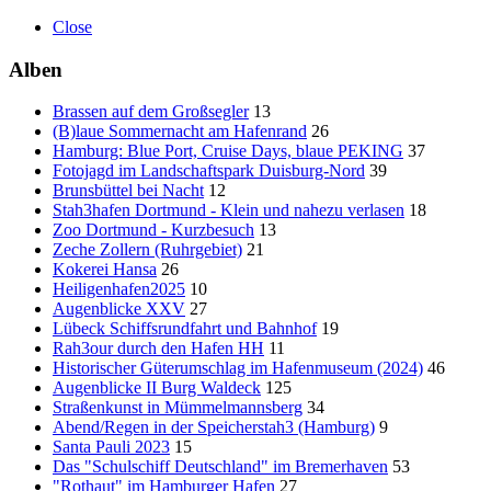
Close
Alben
Brassen auf dem Großsegler
13
(B)laue Sommernacht am Hafenrand
26
Hamburg: Blue Port, Cruise Days, blaue PEKING
37
Fotojagd im Landschaftspark Duisburg-Nord
39
Brunsbüttel bei Nacht
12
Stah3hafen Dortmund - Klein und nahezu verlasen
18
Zoo Dortmund - Kurzbesuch
13
Zeche Zollern (Ruhrgebiet)
21
Kokerei Hansa
26
Heiligenhafen2025
10
Augenblicke XXV
27
Lübeck Schiffsrundfahrt und Bahnhof
19
Rah3our durch den Hafen HH
11
Historischer Güterumschlag im Hafenmuseum (2024)
46
Augenblicke II Burg Waldeck
125
Straßenkunst in Mümmelmannsberg
34
Abend/Regen in der Speicherstah3 (Hamburg)
9
Santa Pauli 2023
15
Das "Schulschiff Deutschland" im Bremerhaven
53
"Rothaut" im Hamburger Hafen
27