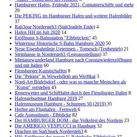
Hamburger Hafen, Frühjahr 2021, Containerschiffe und mehr
29
Die PEKING im Hamburger Hafen und weitere Hafenbilder
37
Rah3our Nordersteh3 (Stah3radeln Ende)
4
Hafen HH im Juli 2020
14
Eröffnung S-Bahnstation "Elbbrücken"
45
Wintertour Historische S-Bahn Hamburg 2020
50
Neue Eisenbahnlinie Ueternsen - Tornesch (Testbetrieb)
21
Steinhanse in Nordersteh3 (Legoausstellung)
37
Miniaturwunderland Hamburg nach Coronawiedereröffnung
und mit Italien
60
Flensburger Kunstschaffen
8
Die "Peking" in Wewelsfleth am Werftkai
3
Nord-Art Büdelsdorf - oder was so manche Menschen als
"Kunst" verstehen
43
Regenwetter und Schifffahrt durch den Flensburger Hafen
8
Hafengeburtstag Hamburg 2019
27
Hafenmuseum Hamburg - Schuppen 50 (2019)
35
Herbst am Flughafen - Fernweh
6
Cafe Augustinum - Elbblicke
82
Der HAMBURGER DOM - das Volksfest des Nordens
23
Die AMERIGO VESPUCCI in Hamburg
32
Drachen im Stah3park Nordersteh3
8
HH: Eröffnung des neuen U-Bahnhofes Elbbrücken
37