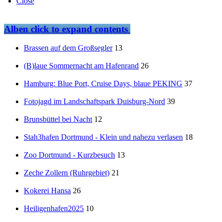
Close
Alben
click to expand contents
Brassen auf dem Großsegler
13
(B)laue Sommernacht am Hafenrand
26
Hamburg: Blue Port, Cruise Days, blaue PEKING
37
Fotojagd im Landschaftspark Duisburg-Nord
39
Brunsbüttel bei Nacht
12
Stah3hafen Dortmund - Klein und nahezu verlasen
18
Zoo Dortmund - Kurzbesuch
13
Zeche Zollern (Ruhrgebiet)
21
Kokerei Hansa
26
Heiligenhafen2025
10