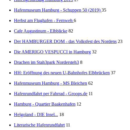
Hafenmuseum Hamburg - Schuppen 50 (2019)
35
Herbst am Flughafen - Fernweh
6
Cafe Augustinum - Elbblicke
82
Der HAMBURGER DOM - das Volksfest des Nordens
23
Die AMERIGO VESPUCCI in Hamburg
32
Drachen im Stah3park Nordersteh3
8
HH: Eröffnung des neuen U-Bahnhofes Elbbrücken
37
Hafenmuseum Hamburg - MS Bleichen
62
Hafenrundfahrt per Fahrrad - Groops.de
11
Hamburg - Quartier Baakenhafen
12
Helgoland - DIE Insel...
18
Literarische Hafenrundfahrt
11