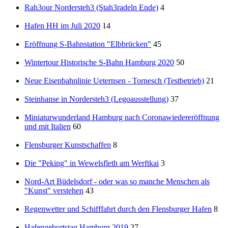
Rah3our Nordersteh3 (Stah3radeln Ende)
4
Hafen HH im Juli 2020
14
Eröffnung S-Bahnstation "Elbbrücken"
45
Wintertour Historische S-Bahn Hamburg 2020
50
Neue Eisenbahnlinie Ueternsen - Tornesch (Testbetrieb)
21
Steinhanse in Nordersteh3 (Legoausstellung)
37
Miniaturwunderland Hamburg nach Coronawiedereröffnung
und mit Italien
60
Flensburger Kunstschaffen
8
Die "Peking" in Wewelsfleth am Werftkai
3
Nord-Art Büdelsdorf - oder was so manche Menschen als
"Kunst" verstehen
43
Regenwetter und Schifffahrt durch den Flensburger Hafen
8
Hafengeburtstag Hamburg 2019
27