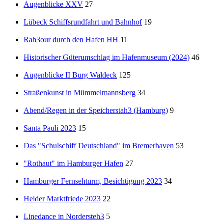
Augenblicke XXV
27
Lübeck Schiffsrundfahrt und Bahnhof
19
Rah3our durch den Hafen HH
11
Historischer Güterumschlag im Hafenmuseum (2024)
46
Augenblicke II Burg Waldeck
125
Straßenkunst in Mümmelmannsberg
34
Abend/Regen in der Speicherstah3 (Hamburg)
9
Santa Pauli 2023
15
Das "Schulschiff Deutschland" im Bremerhaven
53
"Rothaut" im Hamburger Hafen
27
Hamburger Fernsehturm, Besichtigung 2023
34
Heider Marktfriede 2023
22
Linedance in Nordersteh3
5