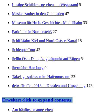
Lustige Schilder - gesehen am Wegesrand
5
Maskenzauber in den Colonaden
47
Museum für Hmb. Geschichte - Modellbahn
33
Parkfunkeln Nordersteh3
27
Schiffsfahrt Kiel und Nord-Ostsee-Kanal
18
SchlepperTour
42
Sellin Ost - Dampfzughaltpunkt auf Rügen
5
Sternfahrt Hamburg
9
Takelage spleissen im Hafenmuseum
23
debx-Treffen 2018 in Dresden und Umgebung
178
Erweitert
click to expand contents
Am häufigsten angesehen