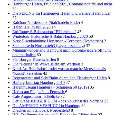
Hamburger Hafen, Frühjahr 2021, Containerschiffe und mehr
29
Die PEKING im Hamburger Hafen und weitere Hafenbilder
37
Rah3our Nordersteh3 (Stah3radeln Ende)
4
Hafen HH im Juli 2020
14
Eröffnung S-Bahnstation "Elbbrücken"
45
Wintertour Historische S-Bahn Hamburg 2020
50
Neue Eisenbahnlinie Ueternsen - Tornesch (Testbetrieb)
21
Steinhanse in Nordersteh3 (Legoausstellung)
37
Miniaturwunderland Hamburg nach Coronawiedereröffnung
und mit Italien
60
Flensburger Kunstschaffen
8
Die "Peking" in Wewelsfleth am Werftkai
3
Nord-Art Büdelsdorf - oder was so manche Menschen als
"Kunst" verstehen
43
Regenwetter und Schifffahrt durch den Flensburger Hafen
8
Hafengeburtstag Hamburg 2019
27
Hafenmuseum Hamburg - Schuppen 50 (2019)
35
Herbst am Flughafen - Fernweh
6
Cafe Augustinum - Elbblicke
82
Der HAMBURGER DOM - das Volksfest des Nordens
23
Die AMERIGO VESPUCCI in Hamburg
32
Drachen im Stah3park Nordersteh3
8
HH: Eröffnung des neuen U-Bahnhofes Elbbrücken
37