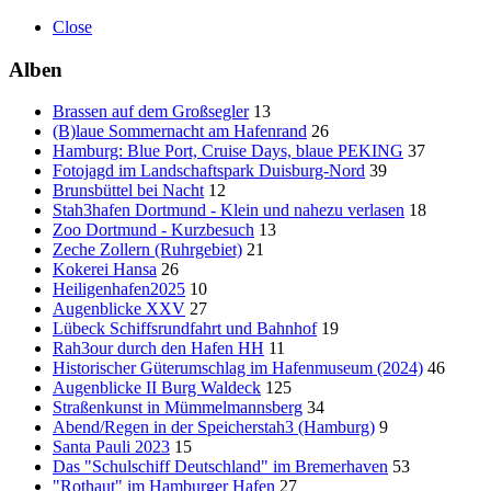
Close
Alben
Brassen auf dem Großsegler
13
(B)laue Sommernacht am Hafenrand
26
Hamburg: Blue Port, Cruise Days, blaue PEKING
37
Fotojagd im Landschaftspark Duisburg-Nord
39
Brunsbüttel bei Nacht
12
Stah3hafen Dortmund - Klein und nahezu verlasen
18
Zoo Dortmund - Kurzbesuch
13
Zeche Zollern (Ruhrgebiet)
21
Kokerei Hansa
26
Heiligenhafen2025
10
Augenblicke XXV
27
Lübeck Schiffsrundfahrt und Bahnhof
19
Rah3our durch den Hafen HH
11
Historischer Güterumschlag im Hafenmuseum (2024)
46
Augenblicke II Burg Waldeck
125
Straßenkunst in Mümmelmannsberg
34
Abend/Regen in der Speicherstah3 (Hamburg)
9
Santa Pauli 2023
15
Das "Schulschiff Deutschland" im Bremerhaven
53
"Rothaut" im Hamburger Hafen
27