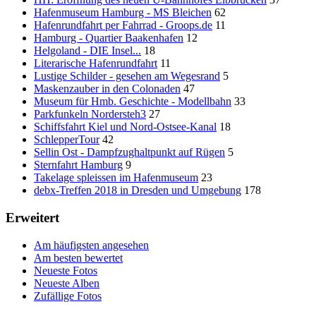
Hafenmuseum Hamburg - MS Bleichen
62
Hafenrundfahrt per Fahrrad - Groops.de
11
Hamburg - Quartier Baakenhafen
12
Helgoland - DIE Insel...
18
Literarische Hafenrundfahrt
11
Lustige Schilder - gesehen am Wegesrand
5
Maskenzauber in den Colonaden
47
Museum für Hmb. Geschichte - Modellbahn
33
Parkfunkeln Nordersteh3
27
Schiffsfahrt Kiel und Nord-Ostsee-Kanal
18
SchlepperTour
42
Sellin Ost - Dampfzughaltpunkt auf Rügen
5
Sternfahrt Hamburg
9
Takelage spleissen im Hafenmuseum
23
debx-Treffen 2018 in Dresden und Umgebung
178
Erweitert
Am häufigsten angesehen
Am besten bewertet
Neueste Fotos
Neueste Alben
Zufällige Fotos