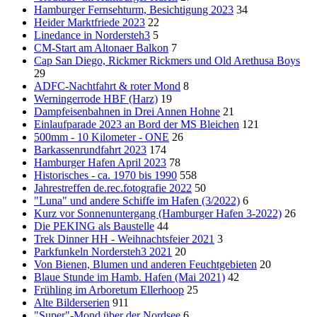
Hamburger Fernsehturm, Besichtigung 2023
34
Heider Marktfriede 2023
22
Linedance in Nordersteh3
5
CM-Start am Altonaer Balkon
7
Cap San Diego, Rickmer Rickmers und Old Arethusa Boys
29
ADFC-Nachtfahrt & roter Mond
8
Werningerrode HBF (Harz)
19
Dampfeisenbahnen in Drei Annen Hohne
21
Einlaufparade 2023 an Bord der MS Bleichen
121
500mm - 10 Kilometer - ONE
26
Barkassenrundfahrt 2023
174
Hamburger Hafen April 2023
78
Historisches - ca. 1970 bis 1990
558
Jahrestreffen de.rec.fotografie 2022
50
"Luna" und andere Schiffe im Hafen (3/2022)
6
Kurz vor Sonnenuntergang (Hamburger Hafen 3-2022)
26
Die PEKING als Baustelle
44
Trek Dinner HH - Weihnachtsfeier 2021
3
Parkfunkeln Nordersteh3 2021
20
Von Bienen, Blumen und anderen Feuchtgebieten
20
Blaue Stunde im Hamb. Hafen (Mai 2021)
42
Frühling im Arboretum Ellerhoop
25
Alte Bilderserien
911
"Super"-Mond über der Nordsee
6