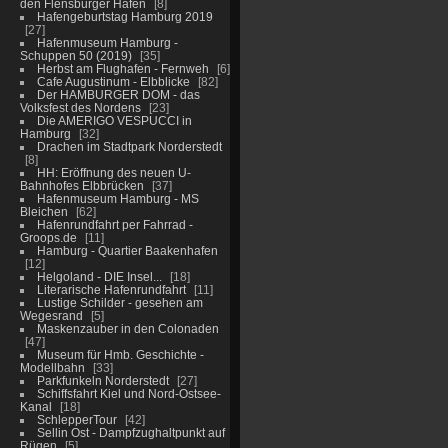
den Flensburger Hafen
8
Hafengeburtstag Hamburg 2019
27
Hafenmuseum Hamburg -
Schuppen 50 (2019)
35
Herbst am Flughafen - Fernweh
6
Cafe Augustinum - Elbblicke
82
Der HAMBURGER DOM - das
Volksfest des Nordens
23
Die AMERIGO VESPUCCI in
Hamburg
32
Drachen im Stadtpark Norderstedt
8
HH: Eröffnung des neuen U-
Bahnhofes Elbbrücken
37
Hafenmuseum Hamburg - MS
Bleichen
62
Hafenrundfahrt per Fahrrad -
Groops.de
11
Hamburg - Quartier Baakenhafen
12
Helgoland - DIE Insel...
18
Literarische Hafenrundfahrt
11
Lustige Schilder - gesehen am
Wegesrand
5
Maskenzauber in den Colonaden
47
Museum für Hmb. Geschichte -
Modellbahn
33
Parkfunkeln Norderstedt
27
Schiffsfahrt Kiel und Nord-Ostsee-
Kanal
18
SchlepperTour
42
Sellin Ost - Dampfzughaltpunkt auf
Rügen
5