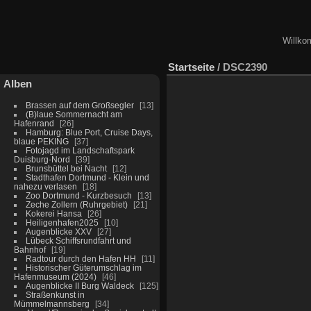
Willko
Startseite
/
DSC2390
Alben
Brassen auf dem Großsegler
13
(B)laue Sommernacht am
Hafenrand
26
Hamburg: Blue Port, Cruise Days,
blaue PEKING
37
Fotojagd im Landschaftspark
Duisburg-Nord
39
Brunsbüttel bei Nacht
12
Stadthafen Dortmund - Klein und
nahezu verlasen
18
Zoo Dortmund - Kurzbesuch
13
Zeche Zollern (Ruhrgebiet)
21
Kokerei Hansa
26
Heiligenhafen2025
10
Augenblicke XXV
27
Lübeck Schiffsrundfahrt und
Bahnhof
19
Radtour durch den Hafen HH
11
Historischer Güterumschlag im
Hafenmuseum (2024)
46
Augenblicke II Burg Waldeck
125
Straßenkunst in
Mümmelmannsberg
34