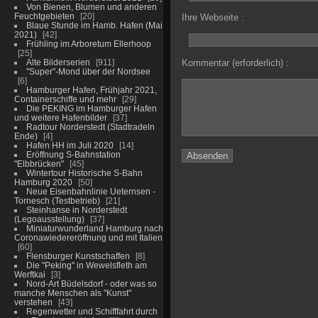
Von Bienen, Blumen und anderen
Feuchtgebieten
20
Ihre Webseite :
Blaue Stunde im Hamb. Hafen (Mai
2021)
42
Frühling im Arboretum Ellerhoop
25
Alte Bilderserien
911
Kommentar (erforderlich) :
"Super"-Mond über der Nordsee
6
Hamburger Hafen, Frühjahr 2021,
Containerschiffe und mehr
29
Die PEKING im Hamburger Hafen
und weitere Hafenbilder
37
Radtour Norderstedt (Stadtradeln
Ende)
4
Hafen HH im Juli 2020
14
Eröffnung S-Bahnstation
"Elbbrücken"
45
Wintertour Historische S-Bahn
Hamburg 2020
50
Neue Eisenbahnlinie Ueternsen -
Tornesch (Testbetrieb)
21
Steinhanse in Norderstedt
(Legoausstellung)
37
Miniaturwunderland Hamburg nach
Coronawiedereröffnung und mit Italien
60
Flensburger Kunstschaffen
8
Die "Peking" in Wewelsfleth am
Werftkai
3
Nord-Art Büdelsdorf - oder was so
manche Menschen als "Kunst"
verstehen
43
Regenwetter und Schifffahrt durch