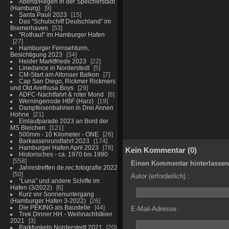
Abend/Regen in der Speicherstadt
(Hamburg)
9
Santa Pauli 2023
15
Das "Schulschiff Deutschland" im
Bremerhaven
53
"Rothaut" im Hamburger Hafen
27
Hamburger Fernsehturm,
Besichtigung 2023
34
Heider Marktfriede 2023
22
Linedance in Norderstedt
5
CM-Start am Altonaer Balkon
7
Cap San Diego, Rickmer Rickmers
und Old Arethusa Boys
29
ADFC-Nachtfahrt & roter Mond
8
Werningerrode HBF (Harz)
19
Dampfeisenbahnen in Drei Annen
Hohne
21
Einlaufparade 2023 an Bord der
MS Bleichen
121
500mm - 10 Kilometer - ONE
26
Barkassenrundfahrt 2023
174
Hamburger Hafen April 2023
78
Kein Kommentar (0)
Historisches - ca. 1970 bis 1990
558
Einen Kommentar hinterlassen
Jahrestreffen de.rec.fotografie 2022
50
Autor (erforderlich) :
"Luna" und andere Schiffe im
Hafen (3/2022)
6
Kurz vor Sonnenuntergang
(Hamburger Hafen 3-2022)
26
Die PEKING als Baustelle
44
E-Mail-Adresse :
Trek Dinner HH - Weihnachtsfeier
2021
3
Parkfunkeln Norderstedt 2021
20