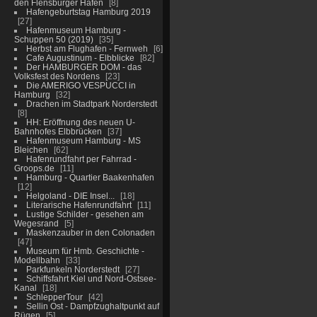
den Flensburger Hafen
8
Hafengeburtstag Hamburg 2019
27
Hafenmuseum Hamburg -
Schuppen 50 (2019)
35
Herbst am Flughafen - Fernweh
6
Cafe Augustinum - Elbblicke
82
Der HAMBURGER DOM - das
Volksfest des Nordens
23
Die AMERIGO VESPUCCI in
Hamburg
32
Drachen im Stadtpark Norderstedt
8
HH: Eröffnung des neuen U-
Bahnhofes Elbbrücken
37
Hafenmuseum Hamburg - MS
Bleichen
62
Hafenrundfahrt per Fahrrad -
Groops.de
11
Hamburg - Quartier Baakenhafen
12
Helgoland - DIE Insel...
18
Literarische Hafenrundfahrt
11
Lustige Schilder - gesehen am
Wegesrand
5
Maskenzauber in den Colonaden
47
Museum für Hmb. Geschichte -
Modellbahn
33
Parkfunkeln Norderstedt
27
Schiffsfahrt Kiel und Nord-Ostsee-
Kanal
18
SchlepperTour
42
Sellin Ost - Dampfzughaltpunkt auf
Rügen
5