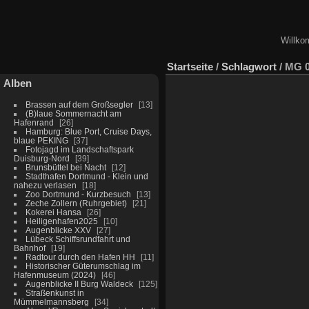
Willko
Startseite
/
Schlagwort
/
MG 0
Alben
Brassen auf dem Großsegler
13
(B)laue Sommernacht am
Hafenrand
26
Hamburg: Blue Port, Cruise Days,
blaue PEKING
37
Fotojagd im Landschaftspark
Duisburg-Nord
39
Brunsbüttel bei Nacht
12
Stadthafen Dortmund - Klein und
nahezu verlasen
18
Zoo Dortmund - Kurzbesuch
13
Zeche Zollern (Ruhrgebiet)
21
Kokerei Hansa
26
Heiligenhafen2025
10
Augenblicke XXV
27
Lübeck Schiffsrundfahrt und
Bahnhof
19
Radtour durch den Hafen HH
11
Historischer Güterumschlag im
Hafenmuseum (2024)
46
Augenblicke II Burg Waldeck
125
Straßenkunst in
Mümmelmannsberg
34