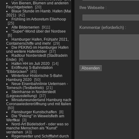
Von Bienen, Blumen und anderen
Feuchtgebieten
20
Ihre Webseite :
Blaue Stunde im Hamb. Hafen (Mai
2021)
42
Frühling im Arboretum Ellerhoop
25
Alte Bilderserien
911
Kommentar (erforderlich) :
"Super"-Mond über der Nordsee
6
Hamburger Hafen, Frühjahr 2021,
Containerschiffe und mehr
29
Die PEKING im Hamburger Hafen
und weitere Hafenbilder
37
Radtour Norderstedt (Stadtradeln
Ende)
4
Hafen HH im Juli 2020
14
Eröffnung S-Bahnstation
"Elbbrücken"
45
Wintertour Historische S-Bahn
Hamburg 2020
50
Neue Eisenbahnlinie Ueternsen -
Tornesch (Testbetrieb)
21
Steinhanse in Norderstedt
(Legoausstellung)
37
Miniaturwunderland Hamburg nach
Coronawiedereröffnung und mit Italien
60
Flensburger Kunstschaffen
8
Die "Peking" in Wewelsfleth am
Werftkai
3
Nord-Art Büdelsdorf - oder was so
manche Menschen als "Kunst"
verstehen
43
Regenwetter und Schifffahrt durch