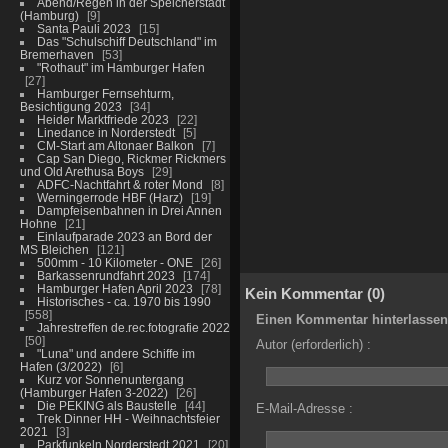
Abend/Regen in der Speicherstadt
(Hamburg)
9
Santa Pauli 2023
15
Das "Schulschiff Deutschland" im
Bremerhaven
53
"Rothaut" im Hamburger Hafen
27
Hamburger Fernsehturm,
Besichtigung 2023
34
Heider Marktfriede 2023
22
Linedance in Norderstedt
5
CM-Start am Altonaer Balkon
7
Cap San Diego, Rickmer Rickmers
und Old Arethusa Boys
29
ADFC-Nachtfahrt & roter Mond
8
Werningerrode HBF (Harz)
19
Dampfeisenbahnen in Drei Annen
Hohne
21
Einlaufparade 2023 an Bord der
MS Bleichen
121
500mm - 10 Kilometer - ONE
26
Barkassenrundfahrt 2023
174
Hamburger Hafen April 2023
78
Kein Kommentar (0)
Historisches - ca. 1970 bis 1990
558
Einen Kommentar hinterlassen
Jahrestreffen de.rec.fotografie 2022
50
Autor (erforderlich) :
"Luna" und andere Schiffe im
Hafen (3/2022)
6
Kurz vor Sonnenuntergang
(Hamburger Hafen 3-2022)
26
Die PEKING als Baustelle
44
E-Mail-Adresse :
Trek Dinner HH - Weihnachtsfeier
2021
3
Parkfunkeln Norderstedt 2021
20