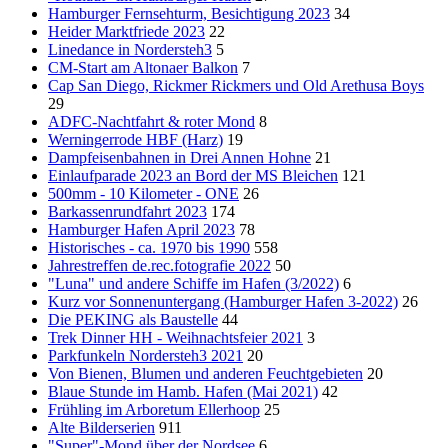
Hamburger Fernsehturm, Besichtigung 2023
34
Heider Marktfriede 2023
22
Linedance in Nordersteh3
5
CM-Start am Altonaer Balkon
7
Cap San Diego, Rickmer Rickmers und Old Arethusa Boys
29
ADFC-Nachtfahrt & roter Mond
8
Werningerrode HBF (Harz)
19
Dampfeisenbahnen in Drei Annen Hohne
21
Einlaufparade 2023 an Bord der MS Bleichen
121
500mm - 10 Kilometer - ONE
26
Barkassenrundfahrt 2023
174
Hamburger Hafen April 2023
78
Historisches - ca. 1970 bis 1990
558
Jahrestreffen de.rec.fotografie 2022
50
"Luna" und andere Schiffe im Hafen (3/2022)
6
Kurz vor Sonnenuntergang (Hamburger Hafen 3-2022)
26
Die PEKING als Baustelle
44
Trek Dinner HH - Weihnachtsfeier 2021
3
Parkfunkeln Nordersteh3 2021
20
Von Bienen, Blumen und anderen Feuchtgebieten
20
Blaue Stunde im Hamb. Hafen (Mai 2021)
42
Frühling im Arboretum Ellerhoop
25
Alte Bilderserien
911
"Super"-Mond über der Nordsee
6