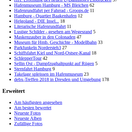
Hafenmuseum Hamburg - MS Bleichen
62
Hafenrundfahrt per Fahrrad - Groops.de
11
Hamburg - Quartier Baakenhafen
12
Helgoland - DIE Insel...
18
Literarische Hafenrundfahrt
11
Lustige Schilder - gesehen am Wegesrand
5
Maskenzauber in den Colonaden
47
Museum für Hmb. Geschichte - Modellbahn
33
Parkfunkeln Nordersteh3
27
Schiffsfahrt Kiel und Nord-Ostsee-Kanal
18
SchlepperTour
42
Sellin Ost - Dampfzughaltpunkt auf Rügen
5
Sternfahrt Hamburg
9
Takelage spleissen im Hafenmuseum
23
debx-Treffen 2018 in Dresden und Umgebung
178
Erweitert
Am häufigsten angesehen
Am besten bewertet
Neueste Fotos
Neueste Alben
Zufällige Fotos