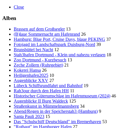
Close
Alben
Brassen auf dem Großsegler
13
(B)laue Sommernacht am Hafenrand
26
Hamburg: Blue Port, Cruise Days, blaue PEKING
37
Fotojagd im Landschaftspark Duisburg-Nord
39
Brunsbüttel bei Nacht
12
Stah3hafen Dortmund - Klein und nahezu verlasen
18
Zoo Dortmund - Kurzbesuch
13
Zeche Zollern (Ruhrgebiet)
21
Kokerei Hansa
26
Heiligenhafen2025
10
Augenblicke XXV
27
Lübeck Schiffsrundfahrt und Bahnhof
19
Rah3our durch den Hafen HH
11
Historischer Güterumschlag im Hafenmuseum (2024)
46
Augenblicke II Burg Waldeck
125
Straßenkunst in Mümmelmannsberg
34
Abend/Regen in der Speicherstah3 (Hamburg)
9
Santa Pauli 2023
15
Das "Schulschiff Deutschland" im Bremerhaven
53
"Rothaut" im Hamburger Hafen
27