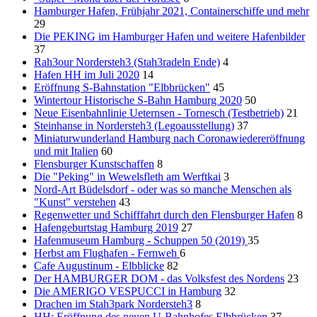
Hamburger Hafen, Frühjahr 2021, Containerschiffe und mehr
29
Die PEKING im Hamburger Hafen und weitere Hafenbilder
37
Rah3our Nordersteh3 (Stah3radeln Ende)
4
Hafen HH im Juli 2020
14
Eröffnung S-Bahnstation "Elbbrücken"
45
Wintertour Historische S-Bahn Hamburg 2020
50
Neue Eisenbahnlinie Ueternsen - Tornesch (Testbetrieb)
21
Steinhanse in Nordersteh3 (Legoausstellung)
37
Miniaturwunderland Hamburg nach Coronawiedereröffnung
und mit Italien
60
Flensburger Kunstschaffen
8
Die "Peking" in Wewelsfleth am Werftkai
3
Nord-Art Büdelsdorf - oder was so manche Menschen als
"Kunst" verstehen
43
Regenwetter und Schifffahrt durch den Flensburger Hafen
8
Hafengeburtstag Hamburg 2019
27
Hafenmuseum Hamburg - Schuppen 50 (2019)
35
Herbst am Flughafen - Fernweh
6
Cafe Augustinum - Elbblicke
82
Der HAMBURGER DOM - das Volksfest des Nordens
23
Die AMERIGO VESPUCCI in Hamburg
32
Drachen im Stah3park Nordersteh3
8
HH: Eröffnung des neuen U-Bahnhofes Elbbrücken
37