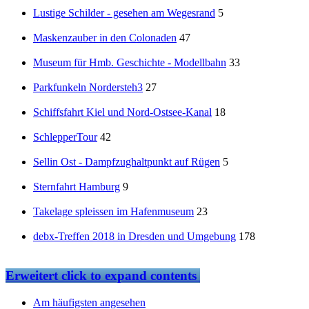
Lustige Schilder - gesehen am Wegesrand
5
Maskenzauber in den Colonaden
47
Museum für Hmb. Geschichte - Modellbahn
33
Parkfunkeln Nordersteh3
27
Schiffsfahrt Kiel und Nord-Ostsee-Kanal
18
SchlepperTour
42
Sellin Ost - Dampfzughaltpunkt auf Rügen
5
Sternfahrt Hamburg
9
Takelage spleissen im Hafenmuseum
23
debx-Treffen 2018 in Dresden und Umgebung
178
Erweitert
click to expand contents
Am häufigsten angesehen