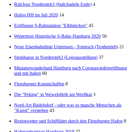
Rah3our Nordersteh3 (Stah3radeln Ende)
4
Hafen HH im Juli 2020
14
Eröffnung S-Bahnstation "Elbbrücken"
45
Wintertour Historische S-Bahn Hamburg 2020
50
Neue Eisenbahnlinie Ueternsen - Tornesch (Testbetrieb)
21
Steinhanse in Nordersteh3 (Legoausstellung)
37
Miniaturwunderland Hamburg nach Coronawiedereröffnung
und mit Italien
60
Flensburger Kunstschaffen
8
Die "Peking" in Wewelsfleth am Werftkai
3
Nord-Art Büdelsdorf - oder was so manche Menschen als
"Kunst" verstehen
43
Regenwetter und Schifffahrt durch den Flensburger Hafen
8
Hafengeburtstag Hamburg 2019
27