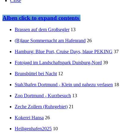
Close
Alben
click to expand contents
Brassen auf dem Großsegler
13
(B)laue Sommernacht am Hafenrand
26
Hamburg: Blue Port, Cruise Days, blaue PEKING
37
Fotojagd im Landschaftspark Duisburg-Nord
39
Brunsbüttel bei Nacht
12
Stah3hafen Dortmund - Klein und nahezu verlasen
18
Zoo Dortmund - Kurzbesuch
13
Zeche Zollern (Ruhrgebiet)
21
Kokerei Hansa
26
Heiligenhafen2025
10