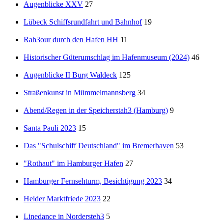
Augenblicke XXV
27
Lübeck Schiffsrundfahrt und Bahnhof
19
Rah3our durch den Hafen HH
11
Historischer Güterumschlag im Hafenmuseum (2024)
46
Augenblicke II Burg Waldeck
125
Straßenkunst in Mümmelmannsberg
34
Abend/Regen in der Speicherstah3 (Hamburg)
9
Santa Pauli 2023
15
Das "Schulschiff Deutschland" im Bremerhaven
53
"Rothaut" im Hamburger Hafen
27
Hamburger Fernsehturm, Besichtigung 2023
34
Heider Marktfriede 2023
22
Linedance in Nordersteh3
5