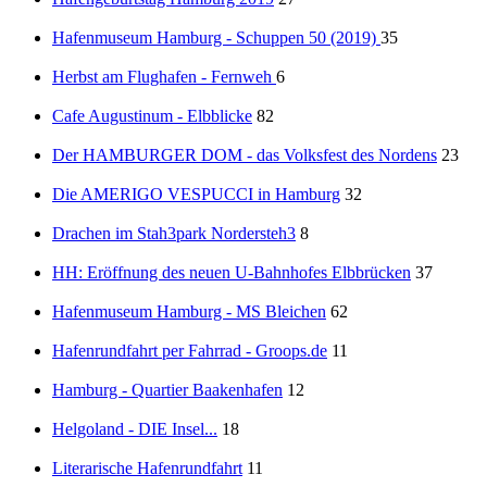
Hafenmuseum Hamburg - Schuppen 50 (2019)
35
Herbst am Flughafen - Fernweh
6
Cafe Augustinum - Elbblicke
82
Der HAMBURGER DOM - das Volksfest des Nordens
23
Die AMERIGO VESPUCCI in Hamburg
32
Drachen im Stah3park Nordersteh3
8
HH: Eröffnung des neuen U-Bahnhofes Elbbrücken
37
Hafenmuseum Hamburg - MS Bleichen
62
Hafenrundfahrt per Fahrrad - Groops.de
11
Hamburg - Quartier Baakenhafen
12
Helgoland - DIE Insel...
18
Literarische Hafenrundfahrt
11