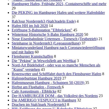
Hamburger Hafen, Frühjahr 2021, Containerschiffe und mehr
29
Die PEKING im Hamburger Hafen und weitere Hafenbilder
37
Rah3our Nordersteh3 (Stah3radeln Ende)
4
Hafen HH im Juli 2020
14
Eröffnung S-Bahnstation "Elbbrücken"
45
Wintertour Historische S-Bahn Hamburg 2020
50
Neue Eisenbahnlinie Ueternsen - Tornesch (Testbetrieb)
21
Steinhanse in Nordersteh3 (Legoausstellung)
37
Miniaturwunderland Hamburg nach Coronawiedereröffnung
und mit Italien
60
Flensburger Kunstschaffen
8
Die "Peking" in Wewelsfleth am Werftkai
3
Nord-Art Büdelsdorf - oder was so manche Menschen als
"Kunst" verstehen
43
Regenwetter und Schifffahrt durch den Flensburger Hafen
8
Hafengeburtstag Hamburg 2019
27
Hafenmuseum Hamburg - Schuppen 50 (2019)
35
Herbst am Flughafen - Fernweh
6
Cafe Augustinum - Elbblicke
82
Der HAMBURGER DOM - das Volksfest des Nordens
23
Die AMERIGO VESPUCCI in Hamburg
32
Drachen im Stah3park Nordersteh3
8
HH: Eröffnung des neuen U-Bahnhofes Elbbrücken
37