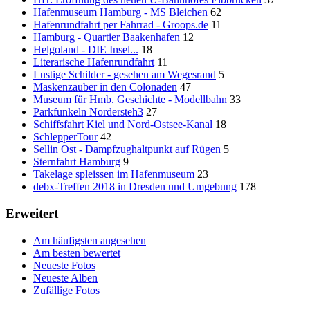
Hafenmuseum Hamburg - MS Bleichen
62
Hafenrundfahrt per Fahrrad - Groops.de
11
Hamburg - Quartier Baakenhafen
12
Helgoland - DIE Insel...
18
Literarische Hafenrundfahrt
11
Lustige Schilder - gesehen am Wegesrand
5
Maskenzauber in den Colonaden
47
Museum für Hmb. Geschichte - Modellbahn
33
Parkfunkeln Nordersteh3
27
Schiffsfahrt Kiel und Nord-Ostsee-Kanal
18
SchlepperTour
42
Sellin Ost - Dampfzughaltpunkt auf Rügen
5
Sternfahrt Hamburg
9
Takelage spleissen im Hafenmuseum
23
debx-Treffen 2018 in Dresden und Umgebung
178
Erweitert
Am häufigsten angesehen
Am besten bewertet
Neueste Fotos
Neueste Alben
Zufällige Fotos