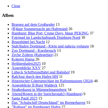
Close
Alben
Brassen auf dem Großsegler
13
(B)laue Sommernacht am Hafenrand
26
Hamburg: Blue Port, Cruise Days, blaue PEKING
37
Fotojagd im Landschaftspark Duisburg-Nord
39
Brunsbüttel bei Nacht
12
Stah3hafen Dortmund - Klein und nahezu verlasen
18
Zoo Dortmund - Kurzbesuch
13
Zeche Zollern (Ruhrgebiet)
21
Kokerei Hansa
26
Heiligenhafen2025
10
Augenblicke XXV
27
Lübeck Schiffsrundfahrt und Bahnhof
19
Rah3our durch den Hafen HH
11
Historischer Güterumschlag im Hafenmuseum (2024)
46
Augenblicke II Burg Waldeck
125
Straßenkunst in Mümmelmannsberg
34
Abend/Regen in der Speicherstah3 (Hamburg)
9
Santa Pauli 2023
15
Das "Schulschiff Deutschland" im Bremerhaven
53
"Rothaut" im Hamburger Hafen
27