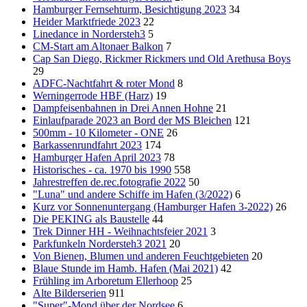
Hamburger Fernsehturm, Besichtigung 2023
34
Heider Marktfriede 2023
22
Linedance in Nordersteh3
5
CM-Start am Altonaer Balkon
7
Cap San Diego, Rickmer Rickmers und Old Arethusa Boys
29
ADFC-Nachtfahrt & roter Mond
8
Werningerrode HBF (Harz)
19
Dampfeisenbahnen in Drei Annen Hohne
21
Einlaufparade 2023 an Bord der MS Bleichen
121
500mm - 10 Kilometer - ONE
26
Barkassenrundfahrt 2023
174
Hamburger Hafen April 2023
78
Historisches - ca. 1970 bis 1990
558
Jahrestreffen de.rec.fotografie 2022
50
"Luna" und andere Schiffe im Hafen (3/2022)
6
Kurz vor Sonnenuntergang (Hamburger Hafen 3-2022)
26
Die PEKING als Baustelle
44
Trek Dinner HH - Weihnachtsfeier 2021
3
Parkfunkeln Nordersteh3 2021
20
Von Bienen, Blumen und anderen Feuchtgebieten
20
Blaue Stunde im Hamb. Hafen (Mai 2021)
42
Frühling im Arboretum Ellerhoop
25
Alte Bilderserien
911
"Super"-Mond über der Nordsee
6