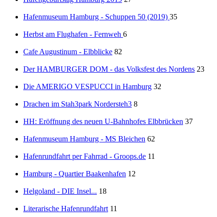
Hafenmuseum Hamburg - Schuppen 50 (2019)
35
Herbst am Flughafen - Fernweh
6
Cafe Augustinum - Elbblicke
82
Der HAMBURGER DOM - das Volksfest des Nordens
23
Die AMERIGO VESPUCCI in Hamburg
32
Drachen im Stah3park Nordersteh3
8
HH: Eröffnung des neuen U-Bahnhofes Elbbrücken
37
Hafenmuseum Hamburg - MS Bleichen
62
Hafenrundfahrt per Fahrrad - Groops.de
11
Hamburg - Quartier Baakenhafen
12
Helgoland - DIE Insel...
18
Literarische Hafenrundfahrt
11