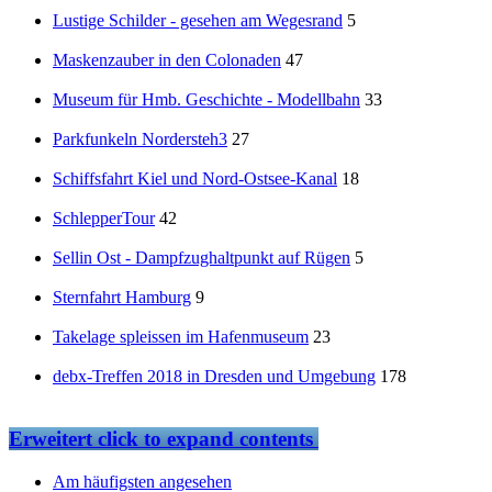
Lustige Schilder - gesehen am Wegesrand
5
Maskenzauber in den Colonaden
47
Museum für Hmb. Geschichte - Modellbahn
33
Parkfunkeln Nordersteh3
27
Schiffsfahrt Kiel und Nord-Ostsee-Kanal
18
SchlepperTour
42
Sellin Ost - Dampfzughaltpunkt auf Rügen
5
Sternfahrt Hamburg
9
Takelage spleissen im Hafenmuseum
23
debx-Treffen 2018 in Dresden und Umgebung
178
Erweitert
click to expand contents
Am häufigsten angesehen