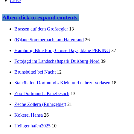
Close
Alben
click to expand contents
Brassen auf dem Großsegler
13
(B)laue Sommernacht am Hafenrand
26
Hamburg: Blue Port, Cruise Days, blaue PEKING
37
Fotojagd im Landschaftspark Duisburg-Nord
39
Brunsbüttel bei Nacht
12
Stah3hafen Dortmund - Klein und nahezu verlasen
18
Zoo Dortmund - Kurzbesuch
13
Zeche Zollern (Ruhrgebiet)
21
Kokerei Hansa
26
Heiligenhafen2025
10