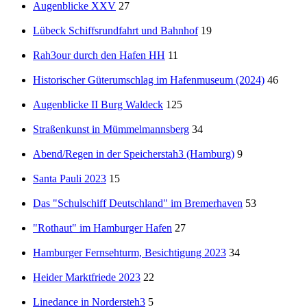
Augenblicke XXV
27
Lübeck Schiffsrundfahrt und Bahnhof
19
Rah3our durch den Hafen HH
11
Historischer Güterumschlag im Hafenmuseum (2024)
46
Augenblicke II Burg Waldeck
125
Straßenkunst in Mümmelmannsberg
34
Abend/Regen in der Speicherstah3 (Hamburg)
9
Santa Pauli 2023
15
Das "Schulschiff Deutschland" im Bremerhaven
53
"Rothaut" im Hamburger Hafen
27
Hamburger Fernsehturm, Besichtigung 2023
34
Heider Marktfriede 2023
22
Linedance in Nordersteh3
5