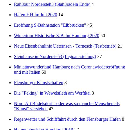
Rah3our Nordersteh3 (Stah3radeln Ende)
4
Hafen HH im Juli 2020
14
Eröffnung S-Bahnstation "Elbbrücken"
45
Wintertour Historische S-Bahn Hamburg 2020
50
Neue Eisenbahnlinie Ueternsen - Tornesch (Testbetrieb)
21
Steinhanse in Nordersteh3 (Legoausstellung)
37
Miniaturwunderland Hamburg nach Coronawiedereröffnung
und mit Italien
60
Flensburger Kunstschaffen
8
Die "Peking" in Wewelsfleth am Werftkai
3
Nord-Art Büdelsdorf - oder was so manche Menschen als
"Kunst" verstehen
43
Regenwetter und Schifffahrt durch den Flensburger Hafen
8
Hafengeburtstag Hamburg 2019
27