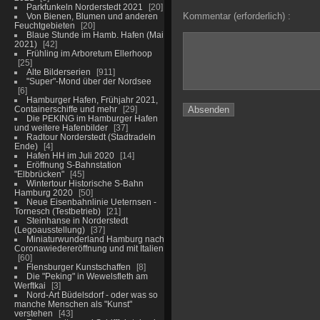
Parkfunkeln Norderstedt 2021
20
Kommentar (erforderlich) :
Von Bienen, Blumen und anderen
Feuchtgebieten
20
Blaue Stunde im Hamb. Hafen (Mai
2021)
42
Frühling im Arboretum Ellerhoop
25
Alte Bilderserien
911
"Super"-Mond über der Nordsee
6
Hamburger Hafen, Frühjahr 2021,
Containerschiffe und mehr
29
Die PEKING im Hamburger Hafen
und weitere Hafenbilder
37
Radtour Norderstedt (Stadtradeln
Ende)
4
Hafen HH im Juli 2020
14
Eröffnung S-Bahnstation
"Elbbrücken"
45
Wintertour Historische S-Bahn
Hamburg 2020
50
Neue Eisenbahnlinie Ueternsen -
Tornesch (Testbetrieb)
21
Steinhanse in Norderstedt
(Legoausstellung)
37
Miniaturwunderland Hamburg nach
Coronawiedereröffnung und mit Italien
60
Flensburger Kunstschaffen
8
Die "Peking" in Wewelsfleth am
Werftkai
3
Nord-Art Büdelsdorf - oder was so
manche Menschen als "Kunst"
verstehen
43