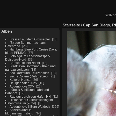
Willko
Startseite
/
Cap San Diego, R
Alben
Brassen auf dem Großsegler
13
(B)laue Sommernacht am
Hafenrand
26
Hamburg: Blue Port, Cruise Days,
blaue PEKING
37
Fotojagd im Landschaftspark
Duisburg-Nord
39
Brunsbüttel bei Nacht
12
Stadthafen Dortmund - Klein und
nahezu verlasen
18
Zoo Dortmund - Kurzbesuch
13
Zeche Zollern (Ruhrgebiet)
21
Kokerei Hansa
26
Heiligenhafen2025
10
Augenblicke XXV
27
Lübeck Schiffsrundfahrt und
Bahnhof
19
Radtour durch den Hafen HH
11
Historischer Güterumschlag im
Hafenmuseum (2024)
46
Augenblicke II Burg Waldeck
125
Straßenkunst in
Mümmelmannsberg
34