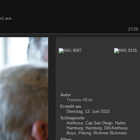
s) aus.
27/29
Autor
Thomas HEier
Erstellt am
Dienstag, 13. Juni 2023
Schlagworte
Arethusa
,
Cap San Diego
,
Hafen
Hamburg
,
Hamburg
,
Old Arethusa
Boys
,
Peking
,
Rickmer Rickmers
Alben