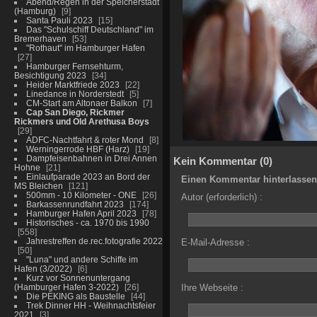
Abend/Regen in der Speicherstadt
(Hamburg)
9
Santa Pauli 2023
15
Das "Schulschiff Deutschland" im
Bremerhaven
53
"Rothaut" im Hamburger Hafen
27
Hamburger Fernsehturm,
Besichtigung 2023
34
Heider Marktfriede 2023
22
Linedance in Norderstedt
5
CM-Start am Altonaer Balkon
7
Cap San Diego, Rickmer
Rickmers und Old Arethusa Boys
29
ADFC-Nachtfahrt & roter Mond
8
Werningerrode HBF (Harz)
19
Dampfeisenbahnen in Drei Annen
Kein Kommentar (0)
Hohne
21
Einlaufparade 2023 an Bord der
Einen Kommentar hinterlassen
MS Bleichen
121
500mm - 10 Kilometer - ONE
26
Autor (erforderlich) :
Barkassenrundfahrt 2023
174
Hamburger Hafen April 2023
78
Historisches - ca. 1970 bis 1990
558
Jahrestreffen de.rec.fotografie 2022
E-Mail-Adresse :
50
"Luna" und andere Schiffe im
Hafen (3/2022)
6
Kurz vor Sonnenuntergang
(Hamburger Hafen 3-2022)
26
Ihre Webseite :
Die PEKING als Baustelle
44
Trek Dinner HH - Weihnachtsfeier
2021
3