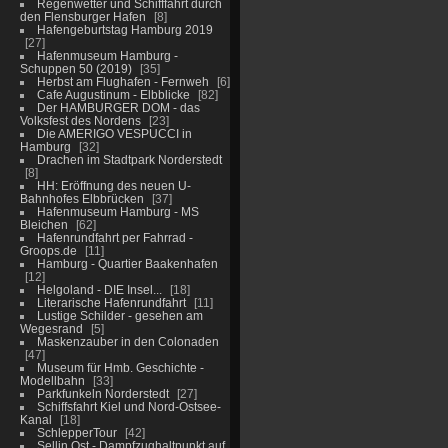
Regenwetter und Schifffahrt durch
den Flensburger Hafen
8
Hafengeburtstag Hamburg 2019
27
Hafenmuseum Hamburg -
Schuppen 50 (2019)
35
Herbst am Flughafen - Fernweh
6
Cafe Augustinum - Elbblicke
82
Der HAMBURGER DOM - das
Volksfest des Nordens
23
Die AMERIGO VESPUCCI in
Hamburg
32
Drachen im Stadtpark Norderstedt
8
HH: Eröffnung des neuen U-
Bahnhofes Elbbrücken
37
Hafenmuseum Hamburg - MS
Bleichen
62
Hafenrundfahrt per Fahrrad -
Groops.de
11
Hamburg - Quartier Baakenhafen
12
Helgoland - DIE Insel...
18
Literarische Hafenrundfahrt
11
Lustige Schilder - gesehen am
Wegesrand
5
Maskenzauber in den Colonaden
47
Museum für Hmb. Geschichte -
Modellbahn
33
Parkfunkeln Norderstedt
27
Schiffsfahrt Kiel und Nord-Ostsee-
Kanal
18
SchlepperTour
42
Sellin Ost - Dampfzughaltpunkt auf