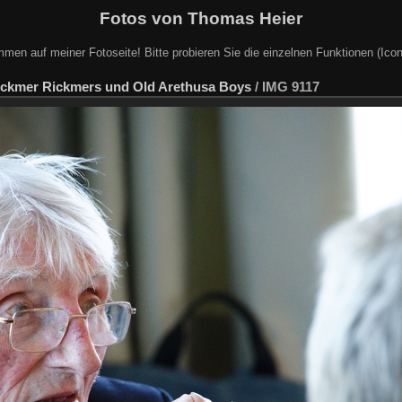
Fotos von Thomas Heier
mmen auf meiner Fotoseite! Bitte probieren Sie die einzelnen Funktionen (Icon
ickmer Rickmers und Old Arethusa Boys
/
IMG 9117