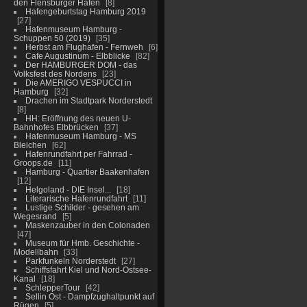
den Flensburger Hafen
8
Hafengeburtstag Hamburg 2019
27
Hafenmuseum Hamburg -
Schuppen 50 (2019)
35
Herbst am Flughafen - Fernweh
6
Cafe Augustinum - Elbblicke
82
Der HAMBURGER DOM - das
Volksfest des Nordens
23
Die AMERIGO VESPUCCI in
Hamburg
32
Drachen im Stadtpark Norderstedt
8
HH: Eröffnung des neuen U-
Bahnhofes Elbbrücken
37
Hafenmuseum Hamburg - MS
Bleichen
62
Hafenrundfahrt per Fahrrad -
Groops.de
11
Hamburg - Quartier Baakenhafen
12
Helgoland - DIE Insel...
18
Literarische Hafenrundfahrt
11
Lustige Schilder - gesehen am
Wegesrand
5
Maskenzauber in den Colonaden
47
Museum für Hmb. Geschichte -
Modellbahn
33
Parkfunkeln Norderstedt
27
Schiffsfahrt Kiel und Nord-Ostsee-
Kanal
18
SchlepperTour
42
Sellin Ost - Dampfzughaltpunkt auf
Rügen
5