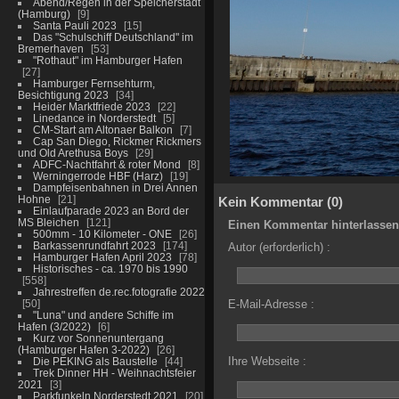
Abend/Regen in der Speicherstadt
(Hamburg)
9
Santa Pauli 2023
15
Das "Schulschiff Deutschland" im
Bremerhaven
53
"Rothaut" im Hamburger Hafen
27
Hamburger Fernsehturm,
Besichtigung 2023
34
Heider Marktfriede 2023
22
Linedance in Norderstedt
5
CM-Start am Altonaer Balkon
7
Cap San Diego, Rickmer Rickmers
und Old Arethusa Boys
29
ADFC-Nachtfahrt & roter Mond
8
Werningerrode HBF (Harz)
19
Dampfeisenbahnen in Drei Annen
Hohne
21
Kein Kommentar (0)
Einlaufparade 2023 an Bord der
MS Bleichen
121
Einen Kommentar hinterlassen
500mm - 10 Kilometer - ONE
26
Barkassenrundfahrt 2023
174
Autor (erforderlich) :
Hamburger Hafen April 2023
78
Historisches - ca. 1970 bis 1990
558
Jahrestreffen de.rec.fotografie 2022
50
E-Mail-Adresse :
"Luna" und andere Schiffe im
Hafen (3/2022)
6
Kurz vor Sonnenuntergang
(Hamburger Hafen 3-2022)
26
Ihre Webseite :
Die PEKING als Baustelle
44
Trek Dinner HH - Weihnachtsfeier
2021
3
Parkfunkeln Norderstedt 2021
20