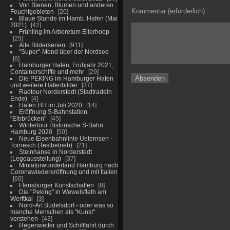
Von Bienen, Blumen und anderen
Kommentar (erforderlich) :
Feuchtgebieten
20
Blaue Stunde im Hamb. Hafen (Mai
2021)
42
Frühling im Arboretum Ellerhoop
25
Alte Bilderserien
911
"Super"-Mond über der Nordsee
6
Hamburger Hafen, Frühjahr 2021,
Containerschiffe und mehr
29
Die PEKING im Hamburger Hafen
und weitere Hafenbilder
37
Radtour Norderstedt (Stadtradeln
Ende)
4
Hafen HH im Juli 2020
14
Eröffnung S-Bahnstation
"Elbbrücken"
45
Wintertour Historische S-Bahn
Hamburg 2020
50
Neue Eisenbahnlinie Ueternsen -
Tornesch (Testbetrieb)
21
Steinhanse in Norderstedt
(Legoausstellung)
37
Miniaturwunderland Hamburg nach
Coronawiedereröffnung und mit Italien
60
Flensburger Kunstschaffen
8
Die "Peking" in Wewelsfleth am
Werftkai
3
Nord-Art Büdelsdorf - oder was so
manche Menschen als "Kunst"
verstehen
43
Regenwetter und Schifffahrt durch