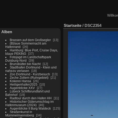
Willko
Startseite
/
DSC2354
Alben
Brassen auf dem Großsegler
13
(B)laue Sommernacht am
Hafenrand
26
Hamburg: Blue Port, Cruise Days,
blaue PEKING
37
Fotojagd im Landschaftspark
Duisburg-Nord
39
Brunsbüttel bei Nacht
12
Stadthafen Dortmund - Klein und
nahezu verlasen
18
Zoo Dortmund - Kurzbesuch
13
Zeche Zollern (Ruhrgebiet)
21
Kokerei Hansa
26
Heiligenhafen2025
10
Augenblicke XXV
27
Lübeck Schiffsrundfahrt und
Bahnhof
19
Radtour durch den Hafen HH
11
Historischer Güterumschlag im
Hafenmuseum (2024)
46
Augenblicke II Burg Waldeck
125
Straßenkunst in
Mümmelmannsberg
34