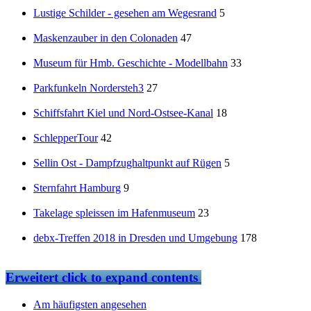
Lustige Schilder - gesehen am Wegesrand
5
Maskenzauber in den Colonaden
47
Museum für Hmb. Geschichte - Modellbahn
33
Parkfunkeln Nordersteh3
27
Schiffsfahrt Kiel und Nord-Ostsee-Kanal
18
SchlepperTour
42
Sellin Ost - Dampfzughaltpunkt auf Rügen
5
Sternfahrt Hamburg
9
Takelage spleissen im Hafenmuseum
23
debx-Treffen 2018 in Dresden und Umgebung
178
Erweitert
click to expand contents
Am häufigsten angesehen