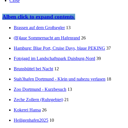
Close
Alben
click to expand contents
Brassen auf dem Großsegler
13
(B)laue Sommernacht am Hafenrand
26
Hamburg: Blue Port, Cruise Days, blaue PEKING
37
Fotojagd im Landschaftspark Duisburg-Nord
39
Brunsbüttel bei Nacht
12
Stah3hafen Dortmund - Klein und nahezu verlasen
18
Zoo Dortmund - Kurzbesuch
13
Zeche Zollern (Ruhrgebiet)
21
Kokerei Hansa
26
Heiligenhafen2025
10