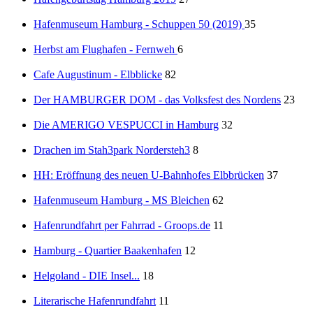
Hafenmuseum Hamburg - Schuppen 50 (2019)
35
Herbst am Flughafen - Fernweh
6
Cafe Augustinum - Elbblicke
82
Der HAMBURGER DOM - das Volksfest des Nordens
23
Die AMERIGO VESPUCCI in Hamburg
32
Drachen im Stah3park Nordersteh3
8
HH: Eröffnung des neuen U-Bahnhofes Elbbrücken
37
Hafenmuseum Hamburg - MS Bleichen
62
Hafenrundfahrt per Fahrrad - Groops.de
11
Hamburg - Quartier Baakenhafen
12
Helgoland - DIE Insel...
18
Literarische Hafenrundfahrt
11