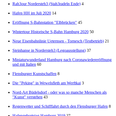
Rah3our Nordersteh3 (Stah3radeln Ende)
4
Hafen HH im Juli 2020
14
Eröffnung S-Bahnstation "Elbbrücken"
45
Wintertour Historische S-Bahn Hamburg 2020
50
Neue Eisenbahnlinie Ueternsen - Tornesch (Testbetrieb)
21
Steinhanse in Nordersteh3 (Legoausstellung)
37
Miniaturwunderland Hamburg nach Coronawiedereröffnung
und mit Italien
60
Flensburger Kunstschaffen
8
Die "Peking" in Wewelsfleth am Werftkai
3
Nord-Art Büdelsdorf - oder was so manche Menschen als
"Kunst" verstehen
43
Regenwetter und Schifffahrt durch den Flensburger Hafen
8
Hafengeburtstag Hamburg 2019
27