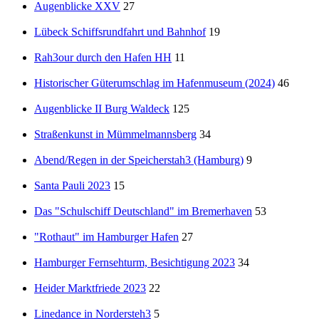
Augenblicke XXV
27
Lübeck Schiffsrundfahrt und Bahnhof
19
Rah3our durch den Hafen HH
11
Historischer Güterumschlag im Hafenmuseum (2024)
46
Augenblicke II Burg Waldeck
125
Straßenkunst in Mümmelmannsberg
34
Abend/Regen in der Speicherstah3 (Hamburg)
9
Santa Pauli 2023
15
Das "Schulschiff Deutschland" im Bremerhaven
53
"Rothaut" im Hamburger Hafen
27
Hamburger Fernsehturm, Besichtigung 2023
34
Heider Marktfriede 2023
22
Linedance in Nordersteh3
5