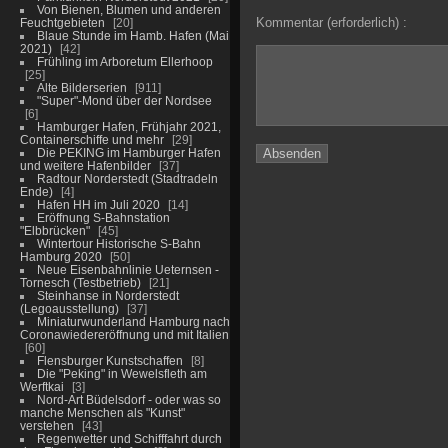
Von Bienen, Blumen und anderen
Kommentar (erforderlich) :
Feuchtgebieten
20
Blaue Stunde im Hamb. Hafen (Mai
2021)
42
Frühling im Arboretum Ellerhoop
25
Alte Bilderserien
911
"Super"-Mond über der Nordsee
6
Hamburger Hafen, Frühjahr 2021,
Containerschiffe und mehr
29
Die PEKING im Hamburger Hafen
und weitere Hafenbilder
37
Radtour Norderstedt (Stadtradeln
Ende)
4
Hafen HH im Juli 2020
14
Eröffnung S-Bahnstation
"Elbbrücken"
45
Wintertour Historische S-Bahn
Hamburg 2020
50
Neue Eisenbahnlinie Ueternsen -
Tornesch (Testbetrieb)
21
Steinhanse in Norderstedt
(Legoausstellung)
37
Miniaturwunderland Hamburg nach
Coronawiedereröffnung und mit Italien
60
Flensburger Kunstschaffen
8
Die "Peking" in Wewelsfleth am
Werftkai
3
Nord-Art Büdelsdorf - oder was so
manche Menschen als "Kunst"
verstehen
43
Regenwetter und Schifffahrt durch