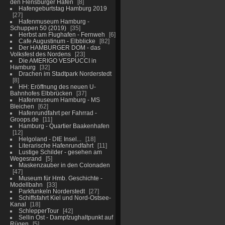
den Flensburger Hafen
8
Hafengeburtstag Hamburg 2019
27
Hafenmuseum Hamburg -
Schuppen 50 (2019)
35
Herbst am Flughafen - Fernweh
6
Cafe Augustinum - Elbblicke
82
Der HAMBURGER DOM - das
Volksfest des Nordens
23
Die AMERIGO VESPUCCI in
Hamburg
32
Drachen im Stadtpark Norderstedt
8
HH: Eröffnung des neuen U-
Bahnhofes Elbbrücken
37
Hafenmuseum Hamburg - MS
Bleichen
62
Hafenrundfahrt per Fahrrad -
Groops.de
11
Hamburg - Quartier Baakenhafen
12
Helgoland - DIE Insel...
18
Literarische Hafenrundfahrt
11
Lustige Schilder - gesehen am
Wegesrand
5
Maskenzauber in den Colonaden
47
Museum für Hmb. Geschichte -
Modellbahn
33
Parkfunkeln Norderstedt
27
Schiffsfahrt Kiel und Nord-Ostsee-
Kanal
18
SchlepperTour
42
Sellin Ost - Dampfzughaltpunkt auf
Rügen
5