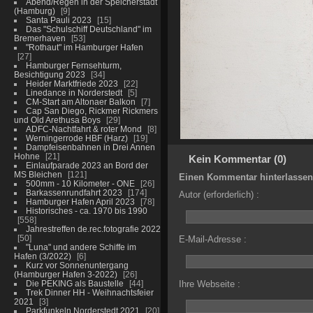
Abend/Regen in der Speicherstadt
(Hamburg)
9
Santa Pauli 2023
15
Das "Schulschiff Deutschland" im
Bremerhaven
53
"Rothaut" im Hamburger Hafen
27
Hamburger Fernsehturm,
Besichtigung 2023
34
Heider Marktfriede 2023
22
Linedance in Norderstedt
5
CM-Start am Altonaer Balkon
7
Cap San Diego, Rickmer Rickmers
und Old Arethusa Boys
29
ADFC-Nachtfahrt & roter Mond
8
Werningerrode HBF (Harz)
19
Dampfeisenbahnen in Drei Annen
Hohne
21
Kein Kommentar (0)
Einlaufparade 2023 an Bord der
MS Bleichen
121
Einen Kommentar hinterlassen
500mm - 10 Kilometer - ONE
26
Barkassenrundfahrt 2023
174
Autor (erforderlich) :
Hamburger Hafen April 2023
78
Historisches - ca. 1970 bis 1990
558
Jahrestreffen de.rec.fotografie 2022
50
E-Mail-Adresse :
"Luna" und andere Schiffe im
Hafen (3/2022)
6
Kurz vor Sonnenuntergang
(Hamburger Hafen 3-2022)
26
Die PEKING als Baustelle
44
Ihre Webseite :
Trek Dinner HH - Weihnachtsfeier
2021
3
Parkfunkeln Norderstedt 2021
20