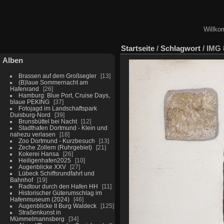
Willko
Startseite
/
Schlagwort
/
IMG 
Alben
Brassen auf dem Großsegler
13
(B)laue Sommernacht am
Hafenrand
26
Hamburg: Blue Port, Cruise Days,
blaue PEKING
37
Fotojagd im Landschaftspark
Duisburg-Nord
39
Brunsbüttel bei Nacht
12
Stadthafen Dortmund - Klein und
nahezu verlasen
18
Zoo Dortmund - Kurzbesuch
13
Zeche Zollern (Ruhrgebiet)
21
Kokerei Hansa
26
Heiligenhafen2025
10
Augenblicke XXV
27
Lübeck Schiffsrundfahrt und
Bahnhof
19
Radtour durch den Hafen HH
11
Historischer Güterumschlag im
Hafenmuseum (2024)
46
Augenblicke II Burg Waldeck
125
Straßenkunst in
Mümmelmannsberg
34