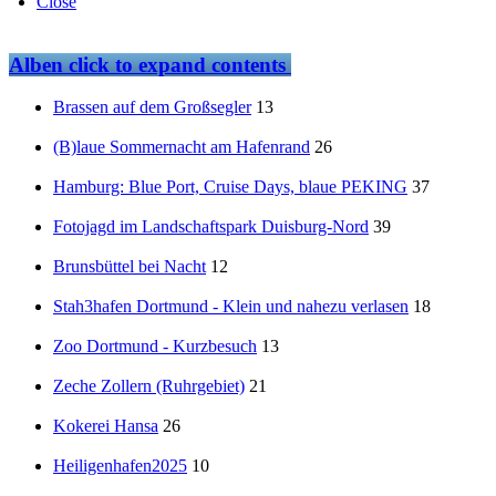
Close
Alben
click to expand contents
Brassen auf dem Großsegler
13
(B)laue Sommernacht am Hafenrand
26
Hamburg: Blue Port, Cruise Days, blaue PEKING
37
Fotojagd im Landschaftspark Duisburg-Nord
39
Brunsbüttel bei Nacht
12
Stah3hafen Dortmund - Klein und nahezu verlasen
18
Zoo Dortmund - Kurzbesuch
13
Zeche Zollern (Ruhrgebiet)
21
Kokerei Hansa
26
Heiligenhafen2025
10