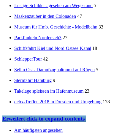
Lustige Schilder - gesehen am Wegesrand
5
Maskenzauber in den Colonaden
47
Museum für Hmb. Geschichte - Modellbahn
33
Parkfunkeln Nordersteh3
27
Schiffsfahrt Kiel und Nord-Ostsee-Kanal
18
SchlepperTour
42
Sellin Ost - Dampfzughaltpunkt auf Rügen
5
Sternfahrt Hamburg
9
Takelage spleissen im Hafenmuseum
23
debx-Treffen 2018 in Dresden und Umgebung
178
Erweitert
click to expand contents
Am häufigsten angesehen