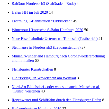
Rah3our Nordersteh3 (Stah3radeln Ende)
4
Hafen HH im Juli 2020
14
Eröffnung S-Bahnstation "Elbbrücken"
45
Wintertour Historische S-Bahn Hamburg 2020
50
Neue Eisenbahnlinie Ueternsen - Tornesch (Testbetrieb)
21
Steinhanse in Nordersteh3 (Legoausstellung)
37
Miniaturwunderland Hamburg nach Coronawiedereröffnung
und mit Italien
60
Flensburger Kunstschaffen
8
Die "Peking" in Wewelsfleth am Werftkai
3
Nord-Art Büdelsdorf - oder was so manche Menschen als
"Kunst" verstehen
43
Regenwetter und Schifffahrt durch den Flensburger Hafen
8
Hafengeburtstag Hamburg 2019
27