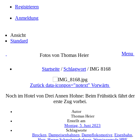
Registrieren
Anmeldung
Ansicht
Standard
Menu
Fotos von Thomas Heier
Startseite
/
Schlagwort
/
IMG 8168
Zurück
data-iconpos="notext"
Vorwärts
Noch im Hotel von Drei Annen Hohne: Beim Frühstück fährt der
erste Zug vorbei.
Autor
Thomas Heier
Erstellt am
Montag, 5. Juni 2023
Schlagworte
Brocken
,
Dampeisenbahnen
,
Dampflokomotive
,
Eisenbahn
,
Harz
,
Harzer Schmalspurbahnen
,
Werningerrode HBF