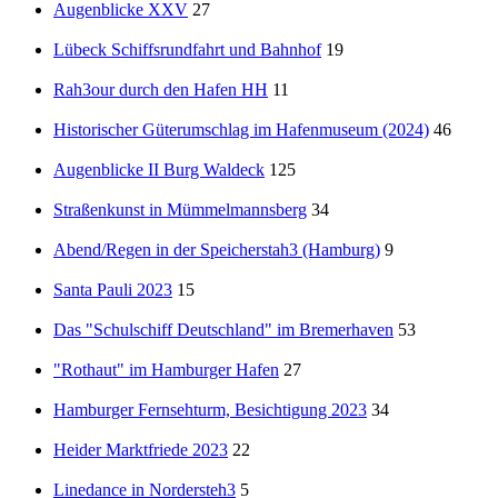
Augenblicke XXV
27
Lübeck Schiffsrundfahrt und Bahnhof
19
Rah3our durch den Hafen HH
11
Historischer Güterumschlag im Hafenmuseum (2024)
46
Augenblicke II Burg Waldeck
125
Straßenkunst in Mümmelmannsberg
34
Abend/Regen in der Speicherstah3 (Hamburg)
9
Santa Pauli 2023
15
Das "Schulschiff Deutschland" im Bremerhaven
53
"Rothaut" im Hamburger Hafen
27
Hamburger Fernsehturm, Besichtigung 2023
34
Heider Marktfriede 2023
22
Linedance in Nordersteh3
5