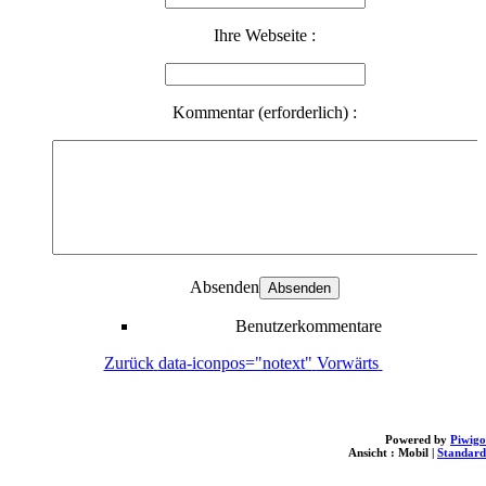
Ihre Webseite :
Kommentar (erforderlich) :
Absenden
Benutzerkommentare
Zurück
data-iconpos="notext"
Vorwärts
Powered by
Piwigo
Ansicht :
Mobil
|
Standard