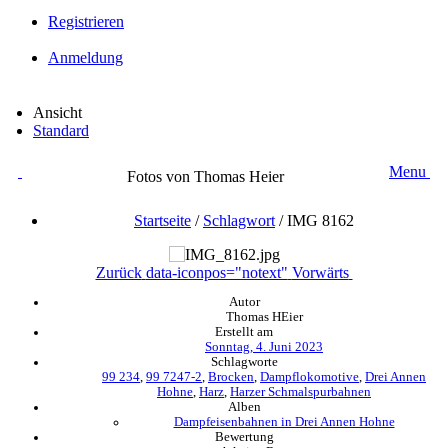
Registrieren
Anmeldung
Ansicht
Standard
Menu
Fotos von Thomas Heier
Startseite
/
Schlagwort
/
IMG 8162
Zurück
data-iconpos="notext"
Vorwärts
Autor
Thomas HEier
Erstellt am
Sonntag, 4. Juni 2023
Schlagworte
99 234
,
99 7247-2
,
Brocken
,
Dampflokomotive
,
Drei Annen
Hohne
,
Harz
,
Harzer Schmalspurbahnen
Alben
Dampfeisenbahnen in Drei Annen Hohne
Bewertung