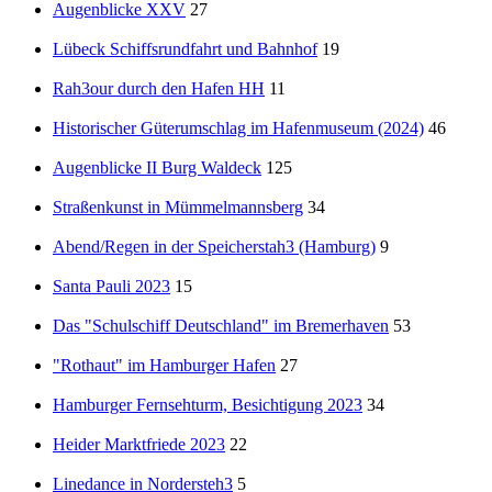
Augenblicke XXV
27
Lübeck Schiffsrundfahrt und Bahnhof
19
Rah3our durch den Hafen HH
11
Historischer Güterumschlag im Hafenmuseum (2024)
46
Augenblicke II Burg Waldeck
125
Straßenkunst in Mümmelmannsberg
34
Abend/Regen in der Speicherstah3 (Hamburg)
9
Santa Pauli 2023
15
Das "Schulschiff Deutschland" im Bremerhaven
53
"Rothaut" im Hamburger Hafen
27
Hamburger Fernsehturm, Besichtigung 2023
34
Heider Marktfriede 2023
22
Linedance in Nordersteh3
5