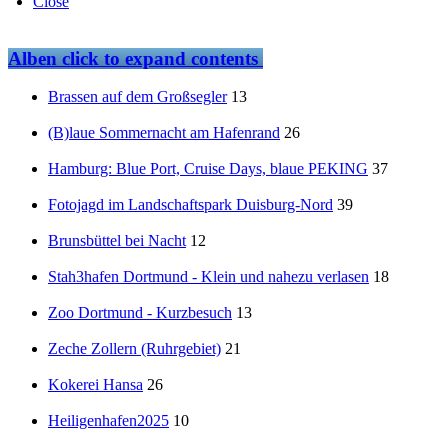
Close
Alben
click to expand contents
Brassen auf dem Großsegler
13
(B)laue Sommernacht am Hafenrand
26
Hamburg: Blue Port, Cruise Days, blaue PEKING
37
Fotojagd im Landschaftspark Duisburg-Nord
39
Brunsbüttel bei Nacht
12
Stah3hafen Dortmund - Klein und nahezu verlasen
18
Zoo Dortmund - Kurzbesuch
13
Zeche Zollern (Ruhrgebiet)
21
Kokerei Hansa
26
Heiligenhafen2025
10