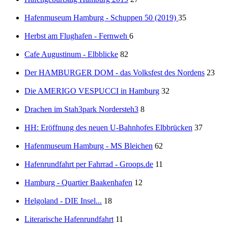
Hafenmuseum Hamburg - Schuppen 50 (2019)
35
Herbst am Flughafen - Fernweh
6
Cafe Augustinum - Elbblicke
82
Der HAMBURGER DOM - das Volksfest des Nordens
23
Die AMERIGO VESPUCCI in Hamburg
32
Drachen im Stah3park Nordersteh3
8
HH: Eröffnung des neuen U-Bahnhofes Elbbrücken
37
Hafenmuseum Hamburg - MS Bleichen
62
Hafenrundfahrt per Fahrrad - Groops.de
11
Hamburg - Quartier Baakenhafen
12
Helgoland - DIE Insel...
18
Literarische Hafenrundfahrt
11