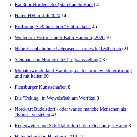
Rah3our Nordersteh3 (Stah3radeln Ende)
4
Hafen HH im Juli 2020
14
Eröffnung S-Bahnstation "Elbbrücken"
45
Wintertour Historische S-Bahn Hamburg 2020
50
Neue Eisenbahnlinie Ueternsen - Tornesch (Testbetrieb)
21
Steinhanse in Nordersteh3 (Legoausstellung)
37
Miniaturwunderland Hamburg nach Coronawiedereröffnung
und mit Italien
60
Flensburger Kunstschaffen
8
Die "Peking" in Wewelsfleth am Werftkai
3
Nord-Art Büdelsdorf - oder was so manche Menschen als
"Kunst" verstehen
43
Regenwetter und Schifffahrt durch den Flensburger Hafen
8
Hafengeburtstag Hamburg 2019
27