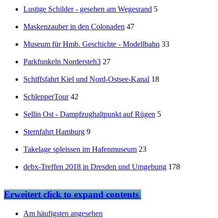
Lustige Schilder - gesehen am Wegesrand
5
Maskenzauber in den Colonaden
47
Museum für Hmb. Geschichte - Modellbahn
33
Parkfunkeln Nordersteh3
27
Schiffsfahrt Kiel und Nord-Ostsee-Kanal
18
SchlepperTour
42
Sellin Ost - Dampfzughaltpunkt auf Rügen
5
Sternfahrt Hamburg
9
Takelage spleissen im Hafenmuseum
23
debx-Treffen 2018 in Dresden und Umgebung
178
Erweitert
click to expand contents
Am häufigsten angesehen