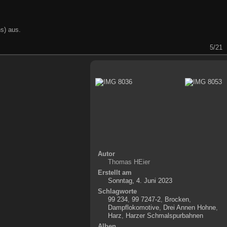
s) aus.
5/21
Autor
Thomas HEier
Erstellt am
Sonntag, 4. Juni 2023
Schlagworte
99 234
,
99 7247-2
,
Brocken
,
Dampflokomotive
,
Drei Annen Hohne
,
Harz
,
Harzer Schmalspurbahnen
Alben