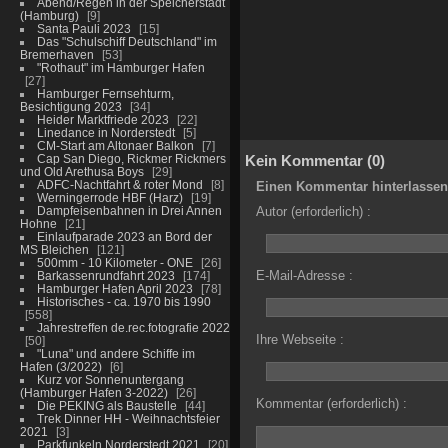
Abend/Regen in der Speicherstadt
(Hamburg)
9
Santa Pauli 2023
15
Das "Schulschiff Deutschland" im
Bremerhaven
53
"Rothaut" im Hamburger Hafen
27
Hamburger Fernsehturm,
Besichtigung 2023
34
Heider Marktfriede 2023
22
Linedance in Norderstedt
5
CM-Start am Altonaer Balkon
7
Cap San Diego, Rickmer Rickmers
Kein Kommentar (0)
und Old Arethusa Boys
29
ADFC-Nachtfahrt & roter Mond
8
Einen Kommentar hinterlassen
Werningerrode HBF (Harz)
19
Dampfeisenbahnen in Drei Annen
Autor (erforderlich) :
Hohne
21
Einlaufparade 2023 an Bord der
MS Bleichen
121
500mm - 10 Kilometer - ONE
26
E-Mail-Adresse :
Barkassenrundfahrt 2023
174
Hamburger Hafen April 2023
78
Historisches - ca. 1970 bis 1990
558
Jahrestreffen de.rec.fotografie 2022
Ihre Webseite :
50
"Luna" und andere Schiffe im
Hafen (3/2022)
6
Kurz vor Sonnenuntergang
(Hamburger Hafen 3-2022)
26
Kommentar (erforderlich) :
Die PEKING als Baustelle
44
Trek Dinner HH - Weihnachtsfeier
2021
3
Parkfunkeln Norderstedt 2021
20