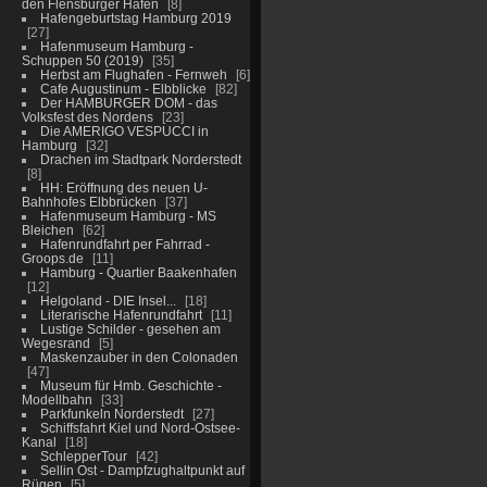
den Flensburger Hafen
8
Hafengeburtstag Hamburg 2019
27
Hafenmuseum Hamburg -
Schuppen 50 (2019)
35
Herbst am Flughafen - Fernweh
6
Cafe Augustinum - Elbblicke
82
Der HAMBURGER DOM - das
Volksfest des Nordens
23
Die AMERIGO VESPUCCI in
Hamburg
32
Drachen im Stadtpark Norderstedt
8
HH: Eröffnung des neuen U-
Bahnhofes Elbbrücken
37
Hafenmuseum Hamburg - MS
Bleichen
62
Hafenrundfahrt per Fahrrad -
Groops.de
11
Hamburg - Quartier Baakenhafen
12
Helgoland - DIE Insel...
18
Literarische Hafenrundfahrt
11
Lustige Schilder - gesehen am
Wegesrand
5
Maskenzauber in den Colonaden
47
Museum für Hmb. Geschichte -
Modellbahn
33
Parkfunkeln Norderstedt
27
Schiffsfahrt Kiel und Nord-Ostsee-
Kanal
18
SchlepperTour
42
Sellin Ost - Dampfzughaltpunkt auf
Rügen
5