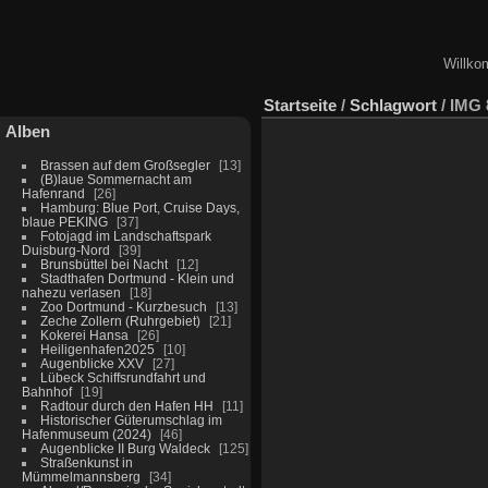
Willko
Startseite
/
Schlagwort
/
IMG 
Alben
Brassen auf dem Großsegler
13
(B)laue Sommernacht am
Hafenrand
26
Hamburg: Blue Port, Cruise Days,
blaue PEKING
37
Fotojagd im Landschaftspark
Duisburg-Nord
39
Brunsbüttel bei Nacht
12
Stadthafen Dortmund - Klein und
nahezu verlasen
18
Zoo Dortmund - Kurzbesuch
13
Zeche Zollern (Ruhrgebiet)
21
Kokerei Hansa
26
Heiligenhafen2025
10
Augenblicke XXV
27
Lübeck Schiffsrundfahrt und
Bahnhof
19
Radtour durch den Hafen HH
11
Historischer Güterumschlag im
Hafenmuseum (2024)
46
Augenblicke II Burg Waldeck
125
Straßenkunst in
Mümmelmannsberg
34