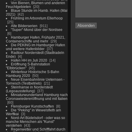
Von Bienen, Blumen und anderen
Feuchtgebieten
20
Blaue Stunde im Hamb. Hafen (Mai
2021)
42
Frühling im Arboretum Ellerhoop
25
Alte Bilderserien
911
"Super"-Mond über der Nordsee
6
Hamburger Hafen, Frühjahr 2021,
Containerschiffe und mehr
29
Die PEKING im Hamburger Hafen
und weitere Hafenbilder
37
Radtour Norderstedt (Stadtradeln
Ende)
4
Hafen HH im Juli 2020
14
Eröffnung S-Bahnstation
"Elbbrücken"
45
Wintertour Historische S-Bahn
Hamburg 2020
50
Neue Eisenbahnlinie Ueternsen -
Tornesch (Testbetrieb)
21
Steinhanse in Norderstedt
(Legoausstellung)
37
Miniaturwunderland Hamburg nach
Coronawiedereröffnung und mit Italien
60
Flensburger Kunstschaffen
8
Die "Peking" in Wewelsfleth am
Werftkai
3
Nord-Art Büdelsdorf - oder was so
manche Menschen als "Kunst"
verstehen
43
Regenwetter und Schifffahrt durch