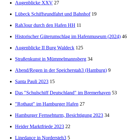
Augenblicke XXV
27
Lübeck Schiffsrundfahrt und Bahnhof
19
Rah3our durch den Hafen HH
11
Historischer Güterumschlag im Hafenmuseum (2024)
46
Augenblicke II Burg Waldeck
125
Straßenkunst in Mümmelmannsberg
34
Abend/Regen in der Speicherstah3 (Hamburg)
9
Santa Pauli 2023
15
Das "Schulschiff Deutschland" im Bremerhaven
53
"Rothaut" im Hamburger Hafen
27
Hamburger Fernsehturm, Besichtigung 2023
34
Heider Marktfriede 2023
22
Linedance in Nordersteh3
5