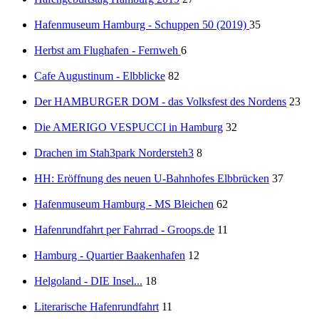
Hafenmuseum Hamburg - Schuppen 50 (2019)
35
Herbst am Flughafen - Fernweh
6
Cafe Augustinum - Elbblicke
82
Der HAMBURGER DOM - das Volksfest des Nordens
23
Die AMERIGO VESPUCCI in Hamburg
32
Drachen im Stah3park Nordersteh3
8
HH: Eröffnung des neuen U-Bahnhofes Elbbrücken
37
Hafenmuseum Hamburg - MS Bleichen
62
Hafenrundfahrt per Fahrrad - Groops.de
11
Hamburg - Quartier Baakenhafen
12
Helgoland - DIE Insel...
18
Literarische Hafenrundfahrt
11