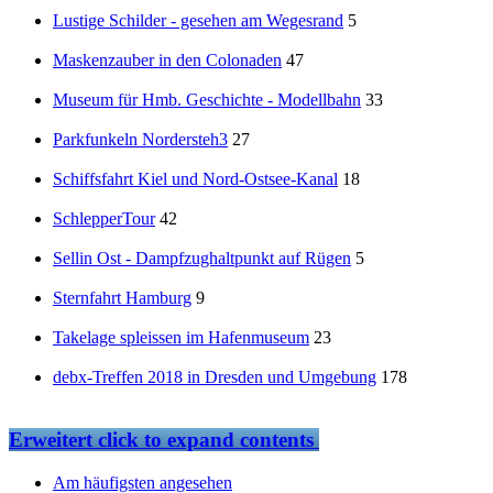
Lustige Schilder - gesehen am Wegesrand
5
Maskenzauber in den Colonaden
47
Museum für Hmb. Geschichte - Modellbahn
33
Parkfunkeln Nordersteh3
27
Schiffsfahrt Kiel und Nord-Ostsee-Kanal
18
SchlepperTour
42
Sellin Ost - Dampfzughaltpunkt auf Rügen
5
Sternfahrt Hamburg
9
Takelage spleissen im Hafenmuseum
23
debx-Treffen 2018 in Dresden und Umgebung
178
Erweitert
click to expand contents
Am häufigsten angesehen