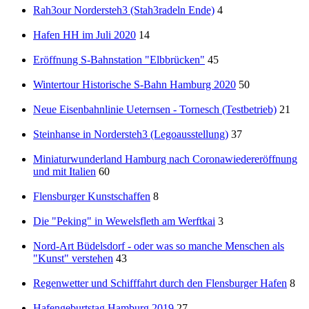
Rah3our Nordersteh3 (Stah3radeln Ende)
4
Hafen HH im Juli 2020
14
Eröffnung S-Bahnstation "Elbbrücken"
45
Wintertour Historische S-Bahn Hamburg 2020
50
Neue Eisenbahnlinie Ueternsen - Tornesch (Testbetrieb)
21
Steinhanse in Nordersteh3 (Legoausstellung)
37
Miniaturwunderland Hamburg nach Coronawiedereröffnung
und mit Italien
60
Flensburger Kunstschaffen
8
Die "Peking" in Wewelsfleth am Werftkai
3
Nord-Art Büdelsdorf - oder was so manche Menschen als
"Kunst" verstehen
43
Regenwetter und Schifffahrt durch den Flensburger Hafen
8
Hafengeburtstag Hamburg 2019
27