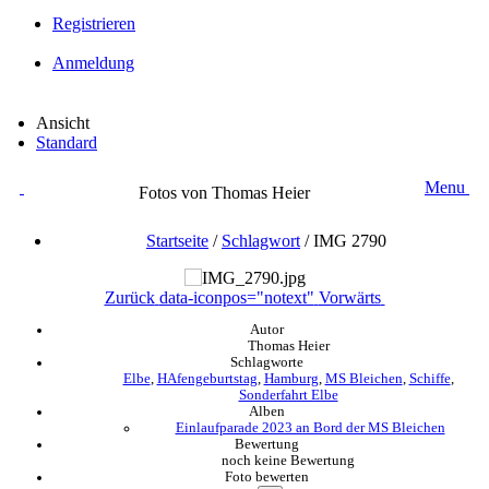
Registrieren
Anmeldung
Ansicht
Standard
Menu
Fotos von Thomas Heier
Startseite
/
Schlagwort
/
IMG 2790
Zurück
data-iconpos="notext"
Vorwärts
Autor
Thomas Heier
Schlagworte
Elbe
,
HAfengeburtstag
,
Hamburg
,
MS Bleichen
,
Schiffe
,
Sonderfahrt Elbe
Alben
Einlaufparade 2023 an Bord der MS Bleichen
Bewertung
noch keine Bewertung
Foto bewerten