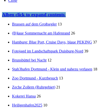
Close
Alben
click to expand contents
Brassen auf dem Großsegler
13
(B)laue Sommernacht am Hafenrand
26
Hamburg: Blue Port, Cruise Days, blaue PEKING
37
Fotojagd im Landschaftspark Duisburg-Nord
39
Brunsbüttel bei Nacht
12
Stah3hafen Dortmund - Klein und nahezu verlasen
18
Zoo Dortmund - Kurzbesuch
13
Zeche Zollern (Ruhrgebiet)
21
Kokerei Hansa
26
Heiligenhafen2025
10