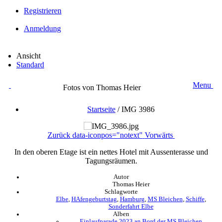
Registrieren
Anmeldung
Ansicht
Standard
Menu
Fotos von Thomas Heier
Startseite
/
IMG 3986
Zurück
data-iconpos="notext"
Vorwärts
In den oberen Etage ist ein nettes Hotel mit Aussenterasse und
Tagungsräumen.
Autor
Thomas Heier
Schlagworte
Elbe
,
HAfengeburtstag
,
Hamburg
,
MS Bleichen
,
Schiffe
,
Sonderfahrt Elbe
Alben
Einlaufparade 2023 an Bord der MS Bleichen