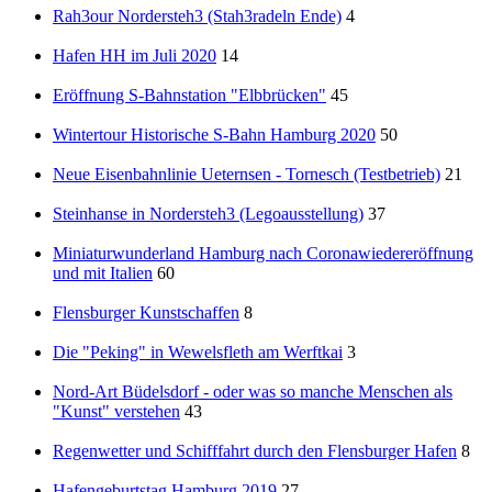
Rah3our Nordersteh3 (Stah3radeln Ende)
4
Hafen HH im Juli 2020
14
Eröffnung S-Bahnstation "Elbbrücken"
45
Wintertour Historische S-Bahn Hamburg 2020
50
Neue Eisenbahnlinie Ueternsen - Tornesch (Testbetrieb)
21
Steinhanse in Nordersteh3 (Legoausstellung)
37
Miniaturwunderland Hamburg nach Coronawiedereröffnung
und mit Italien
60
Flensburger Kunstschaffen
8
Die "Peking" in Wewelsfleth am Werftkai
3
Nord-Art Büdelsdorf - oder was so manche Menschen als
"Kunst" verstehen
43
Regenwetter und Schifffahrt durch den Flensburger Hafen
8
Hafengeburtstag Hamburg 2019
27