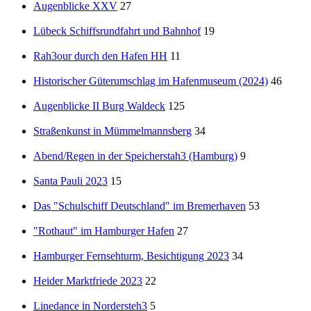
Augenblicke XXV
27
Lübeck Schiffsrundfahrt und Bahnhof
19
Rah3our durch den Hafen HH
11
Historischer Güterumschlag im Hafenmuseum (2024)
46
Augenblicke II Burg Waldeck
125
Straßenkunst in Mümmelmannsberg
34
Abend/Regen in der Speicherstah3 (Hamburg)
9
Santa Pauli 2023
15
Das "Schulschiff Deutschland" im Bremerhaven
53
"Rothaut" im Hamburger Hafen
27
Hamburger Fernsehturm, Besichtigung 2023
34
Heider Marktfriede 2023
22
Linedance in Nordersteh3
5