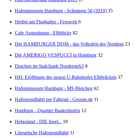
Hafenmuseum Hamburg - Schuppen 50 (2019)
35
Herbst am Flughafen - Fernweh
6
Cafe Augustinum - Elbblicke
82
Der HAMBURGER DOM - das Volksfest des Nordens
23
Die AMERIGO VESPUCCI in Hamburg
32
Drachen im Stah3park Nordersteh3
8
HH: Eröffnung des neuen U-Bahnhofes Elbbrücken
37
Hafenmuseum Hamburg - MS Bleichen
62
Hafenrundfahrt per Fahrrad - Groops.de
11
Hamburg - Quartier Baakenhafen
12
Helgoland - DIE Insel...
18
Literarische Hafenrundfahrt
11