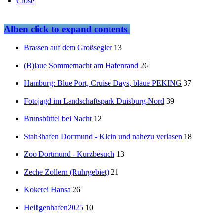
Close
Alben
click to expand contents
Brassen auf dem Großsegler
13
(B)laue Sommernacht am Hafenrand
26
Hamburg: Blue Port, Cruise Days, blaue PEKING
37
Fotojagd im Landschaftspark Duisburg-Nord
39
Brunsbüttel bei Nacht
12
Stah3hafen Dortmund - Klein und nahezu verlasen
18
Zoo Dortmund - Kurzbesuch
13
Zeche Zollern (Ruhrgebiet)
21
Kokerei Hansa
26
Heiligenhafen2025
10