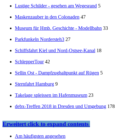
Lustige Schilder - gesehen am Wegesrand
5
Maskenzauber in den Colonaden
47
Museum für Hmb. Geschichte - Modellbahn
33
Parkfunkeln Nordersteh3
27
Schiffsfahrt Kiel und Nord-Ostsee-Kanal
18
SchlepperTour
42
Sellin Ost - Dampfzughaltpunkt auf Rügen
5
Sternfahrt Hamburg
9
Takelage spleissen im Hafenmuseum
23
debx-Treffen 2018 in Dresden und Umgebung
178
Erweitert
click to expand contents
Am häufigsten angesehen