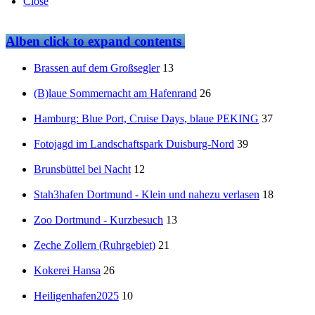
Close
Alben
click to expand contents
Brassen auf dem Großsegler
13
(B)laue Sommernacht am Hafenrand
26
Hamburg: Blue Port, Cruise Days, blaue PEKING
37
Fotojagd im Landschaftspark Duisburg-Nord
39
Brunsbüttel bei Nacht
12
Stah3hafen Dortmund - Klein und nahezu verlasen
18
Zoo Dortmund - Kurzbesuch
13
Zeche Zollern (Ruhrgebiet)
21
Kokerei Hansa
26
Heiligenhafen2025
10