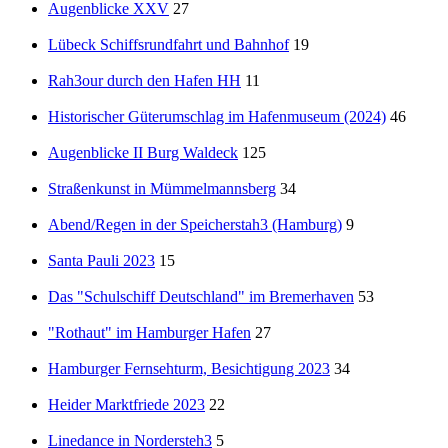
Augenblicke XXV
27
Lübeck Schiffsrundfahrt und Bahnhof
19
Rah3our durch den Hafen HH
11
Historischer Güterumschlag im Hafenmuseum (2024)
46
Augenblicke II Burg Waldeck
125
Straßenkunst in Mümmelmannsberg
34
Abend/Regen in der Speicherstah3 (Hamburg)
9
Santa Pauli 2023
15
Das "Schulschiff Deutschland" im Bremerhaven
53
"Rothaut" im Hamburger Hafen
27
Hamburger Fernsehturm, Besichtigung 2023
34
Heider Marktfriede 2023
22
Linedance in Nordersteh3
5