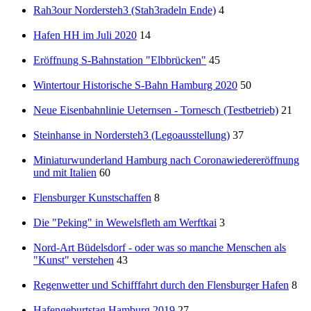
Rah3our Nordersteh3 (Stah3radeln Ende)
4
Hafen HH im Juli 2020
14
Eröffnung S-Bahnstation "Elbbrücken"
45
Wintertour Historische S-Bahn Hamburg 2020
50
Neue Eisenbahnlinie Ueternsen - Tornesch (Testbetrieb)
21
Steinhanse in Nordersteh3 (Legoausstellung)
37
Miniaturwunderland Hamburg nach Coronawiedereröffnung
und mit Italien
60
Flensburger Kunstschaffen
8
Die "Peking" in Wewelsfleth am Werftkai
3
Nord-Art Büdelsdorf - oder was so manche Menschen als
"Kunst" verstehen
43
Regenwetter und Schifffahrt durch den Flensburger Hafen
8
Hafengeburtstag Hamburg 2019
27