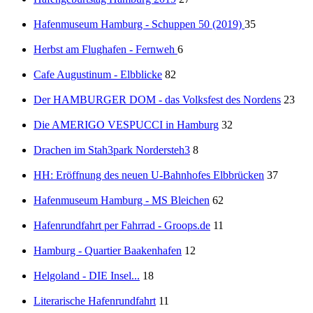
Hafenmuseum Hamburg - Schuppen 50 (2019)
35
Herbst am Flughafen - Fernweh
6
Cafe Augustinum - Elbblicke
82
Der HAMBURGER DOM - das Volksfest des Nordens
23
Die AMERIGO VESPUCCI in Hamburg
32
Drachen im Stah3park Nordersteh3
8
HH: Eröffnung des neuen U-Bahnhofes Elbbrücken
37
Hafenmuseum Hamburg - MS Bleichen
62
Hafenrundfahrt per Fahrrad - Groops.de
11
Hamburg - Quartier Baakenhafen
12
Helgoland - DIE Insel...
18
Literarische Hafenrundfahrt
11