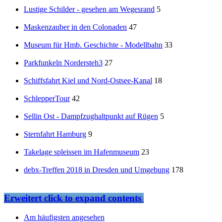
Lustige Schilder - gesehen am Wegesrand
5
Maskenzauber in den Colonaden
47
Museum für Hmb. Geschichte - Modellbahn
33
Parkfunkeln Nordersteh3
27
Schiffsfahrt Kiel und Nord-Ostsee-Kanal
18
SchlepperTour
42
Sellin Ost - Dampfzughaltpunkt auf Rügen
5
Sternfahrt Hamburg
9
Takelage spleissen im Hafenmuseum
23
debx-Treffen 2018 in Dresden und Umgebung
178
Erweitert
click to expand contents
Am häufigsten angesehen