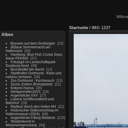
Willko
Startseite
/
IMG 1237
Alben
Brassen auf dem Großsegler
13
(B)laue Sommernacht am
Hafenrand
26
Hamburg: Blue Port, Cruise Days,
blaue PEKING
37
Fotojagd im Landschaftspark
Duisburg-Nord
39
Brunsbüttel bei Nacht
12
Stadthafen Dortmund - Klein und
nahezu verlasen
18
Zoo Dortmund - Kurzbesuch
13
Zeche Zollern (Ruhrgebiet)
21
Kokerei Hansa
26
Heiligenhafen2025
10
Augenblicke XXV
27
Lübeck Schiffsrundfahrt und
Bahnhof
19
Radtour durch den Hafen HH
11
Historischer Güterumschlag im
Hafenmuseum (2024)
46
Augenblicke II Burg Waldeck
125
Straßenkunst in
Mümmelmannsberg
34