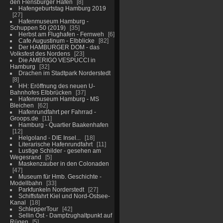
den Flensburger Hafen
8
Hafengeburtstag Hamburg 2019
27
Hafenmuseum Hamburg -
Schuppen 50 (2019)
35
Herbst am Flughafen - Fernweh
6
Cafe Augustinum - Elbblicke
82
Der HAMBURGER DOM - das
Volksfest des Nordens
23
Die AMERIGO VESPUCCI in
Hamburg
32
Drachen im Stadtpark Norderstedt
8
HH: Eröffnung des neuen U-
Bahnhofes Elbbrücken
37
Hafenmuseum Hamburg - MS
Bleichen
62
Hafenrundfahrt per Fahrrad -
Groops.de
11
Hamburg - Quartier Baakenhafen
12
Helgoland - DIE Insel...
18
Literarische Hafenrundfahrt
11
Lustige Schilder - gesehen am
Wegesrand
5
Maskenzauber in den Colonaden
47
Museum für Hmb. Geschichte -
Modellbahn
33
Parkfunkeln Norderstedt
27
Schiffsfahrt Kiel und Nord-Ostsee-
Kanal
18
SchlepperTour
42
Sellin Ost - Dampfzughaltpunkt auf
Rügen
5