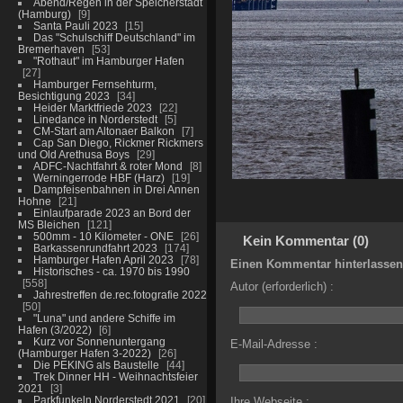
Abend/Regen in der Speicherstadt
(Hamburg)
9
Santa Pauli 2023
15
Das "Schulschiff Deutschland" im
Bremerhaven
53
"Rothaut" im Hamburger Hafen
27
Hamburger Fernsehturm,
Besichtigung 2023
34
Heider Marktfriede 2023
22
Linedance in Norderstedt
5
CM-Start am Altonaer Balkon
7
Cap San Diego, Rickmer Rickmers
und Old Arethusa Boys
29
ADFC-Nachtfahrt & roter Mond
8
Werningerrode HBF (Harz)
19
Dampfeisenbahnen in Drei Annen
Hohne
21
Einlaufparade 2023 an Bord der
MS Bleichen
121
500mm - 10 Kilometer - ONE
26
Kein Kommentar (0)
Barkassenrundfahrt 2023
174
Hamburger Hafen April 2023
78
Einen Kommentar hinterlassen
Historisches - ca. 1970 bis 1990
558
Autor (erforderlich) :
Jahrestreffen de.rec.fotografie 2022
50
"Luna" und andere Schiffe im
Hafen (3/2022)
6
Kurz vor Sonnenuntergang
E-Mail-Adresse :
(Hamburger Hafen 3-2022)
26
Die PEKING als Baustelle
44
Trek Dinner HH - Weihnachtsfeier
2021
3
Parkfunkeln Norderstedt 2021
20
Ihre Webseite :