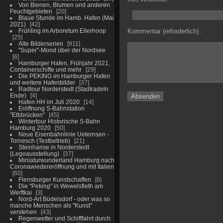
Von Bienen, Blumen und anderen
Feuchtgebieten
20
Blaue Stunde im Hamb. Hafen (Mai
2021)
42
Frühling im Arboretum Ellerhoop
Kommentar (erforderlich) :
25
Alte Bilderserien
911
"Super"-Mond über der Nordsee
6
Hamburger Hafen, Frühjahr 2021,
Containerschiffe und mehr
29
Die PEKING im Hamburger Hafen
und weitere Hafenbilder
37
Radtour Norderstedt (Stadtradeln
Ende)
4
Hafen HH im Juli 2020
14
Eröffnung S-Bahnstation
"Elbbrücken"
45
Wintertour Historische S-Bahn
Hamburg 2020
50
Neue Eisenbahnlinie Ueternsen -
Tornesch (Testbetrieb)
21
Steinhanse in Norderstedt
(Legoausstellung)
37
Miniaturwunderland Hamburg nach
Coronawiedereröffnung und mit Italien
60
Flensburger Kunstschaffen
8
Die "Peking" in Wewelsfleth am
Werftkai
3
Nord-Art Büdelsdorf - oder was so
manche Menschen als "Kunst"
verstehen
43
Regenwetter und Schifffahrt durch