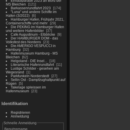
Einlaufparade 2023 an Bord der
MS Bleichen
121
Barkassenrundfahrt 2023
174
"Luna" und andere Schiffe im
Hafen (3/2022)
6
Hamburger Hafen, Frühjahr 2021,
Containerschiffe und mehr
29
Die PEKING im Hamburger Hafen
und weitere Hafenbilder
37
Cafe Augustinum - Elbblicke
9
Der HAMBURGER DOM - das
Volksfest des Nordens
23
Die AMERIGO VESPUCCI in
Hamburg
32
Hafenmuseum Hamburg - MS
Bleichen
62
Helgoland - DIE Insel...
18
Literarische Hafenrundfahrt
11
Lustige Schilder - gesehen am
Wegesrand
1
Parkfunkeln Norderstedt
27
Sellin Ost - Dampfzughaltpunkt auf
Rügen
5
Takelage spleissen im
Hafenmuseum
23
Identifikation
Registrieren
Anmeldung
Schnelle Anmeldung
Benutzername