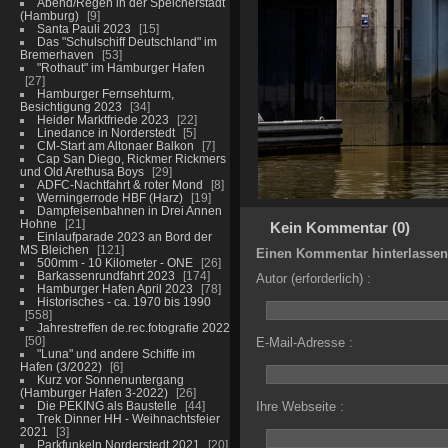
Abend/Regen in der Speicherstadt
(Hamburg)
9
Santa Pauli 2023
15
Das "Schulschiff Deutschland" im
Bremerhaven
53
"Rothaut" im Hamburger Hafen
27
Hamburger Fernsehturm,
Besichtigung 2023
34
Heider Marktfriede 2023
22
Linedance in Norderstedt
5
CM-Start am Altonaer Balkon
7
Cap San Diego, Rickmer Rickmers
und Old Arethusa Boys
29
ADFC-Nachtfahrt & roter Mond
8
Werningerrode HBF (Harz)
19
Dampfeisenbahnen in Drei Annen
Hohne
21
Kein Kommentar (0)
Einlaufparade 2023 an Bord der
MS Bleichen
121
Einen Kommentar hinterlassen
500mm - 10 Kilometer - ONE
26
Barkassenrundfahrt 2023
174
Autor (erforderlich) :
Hamburger Hafen April 2023
78
Historisches - ca. 1970 bis 1990
558
Jahrestreffen de.rec.fotografie 2022
50
E-Mail-Adresse :
"Luna" und andere Schiffe im
Hafen (3/2022)
6
Kurz vor Sonnenuntergang
(Hamburger Hafen 3-2022)
26
Die PEKING als Baustelle
44
Ihre Webseite :
Trek Dinner HH - Weihnachtsfeier
2021
3
Parkfunkeln Norderstedt 2021
20