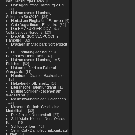
den Flensburger Hafen
8
Hafengeburtstag Hamburg 2019
27
Hafenmuseum Hamburg -
Schuppen 50 (2019)
35
Herbst am Flughafen - Fernweh
6
Cafe Augustinum - Elbblicke
82
Der HAMBURGER DOM - das
Volksfest des Nordens
23
Die AMERIGO VESPUCCI in
Hamburg
32
Drachen im Stadtpark Norderstedt
8
HH: Eröffnung des neuen U-
Bahnhofes Elbbrücken
37
Hafenmuseum Hamburg - MS
Bleichen
62
Hafenrundfahrt per Fahrrad -
Groops.de
11
Hamburg - Quartier Baakenhafen
12
Helgoland - DIE Insel...
18
Literarische Hafenrundfahrt
11
Lustige Schilder - gesehen am
Wegesrand
5
Maskenzauber in den Colonaden
47
Museum für Hmb. Geschichte -
Modellbahn
33
Parkfunkeln Norderstedt
27
Schiffsfahrt Kiel und Nord-Ostsee-
Kanal
18
SchlepperTour
42
Sellin Ost - Dampfzughaltpunkt auf
Rügen
5