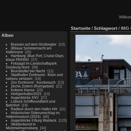
Willko
Startseite
/
Schlagwort
/
IMG 
Alben
Brassen auf dem Großsegler
13
(B)laue Sommernacht am
Hafenrand
26
Hamburg: Blue Port, Cruise Days,
blaue PEKING
37
Fotojagd im Landschaftspark
Duisburg-Nord
39
Brunsbüttel bei Nacht
12
Stadthafen Dortmund - Klein und
nahezu verlasen
18
Zoo Dortmund - Kurzbesuch
13
Zeche Zollern (Ruhrgebiet)
21
Kokerei Hansa
26
Heiligenhafen2025
10
Augenblicke XXV
27
Lübeck Schiffsrundfahrt und
Bahnhof
19
Radtour durch den Hafen HH
11
Historischer Güterumschlag im
Hafenmuseum (2024)
46
Augenblicke II Burg Waldeck
125
Straßenkunst in
Mümmelmannsberg
34