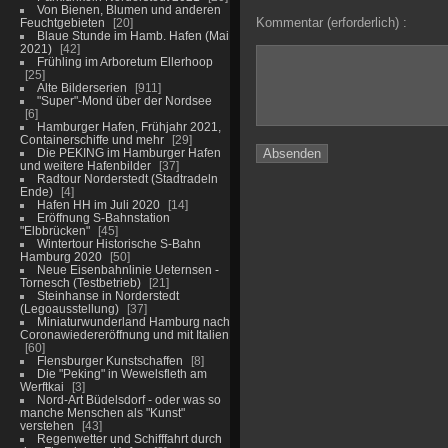
Von Bienen, Blumen und anderen
Kommentar (erforderlich) :
Feuchtgebieten
20
Blaue Stunde im Hamb. Hafen (Mai
2021)
42
Frühling im Arboretum Ellerhoop
25
Alte Bilderserien
911
"Super"-Mond über der Nordsee
6
Hamburger Hafen, Frühjahr 2021,
Containerschiffe und mehr
29
Die PEKING im Hamburger Hafen
und weitere Hafenbilder
37
Radtour Norderstedt (Stadtradeln
Ende)
4
Hafen HH im Juli 2020
14
Eröffnung S-Bahnstation
"Elbbrücken"
45
Wintertour Historische S-Bahn
Hamburg 2020
50
Neue Eisenbahnlinie Ueternsen -
Tornesch (Testbetrieb)
21
Steinhanse in Norderstedt
(Legoausstellung)
37
Miniaturwunderland Hamburg nach
Coronawiedereröffnung und mit Italien
60
Flensburger Kunstschaffen
8
Die "Peking" in Wewelsfleth am
Werftkai
3
Nord-Art Büdelsdorf - oder was so
manche Menschen als "Kunst"
verstehen
43
Regenwetter und Schifffahrt durch