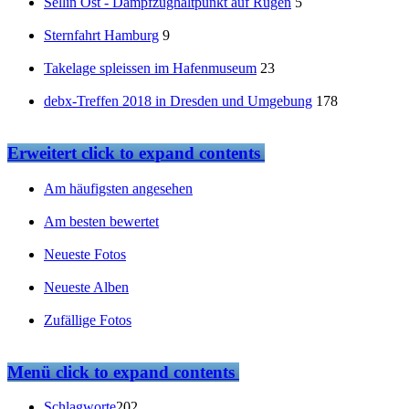
Sellin Ost - Dampfzughaltpunkt auf Rügen
5
Sternfahrt Hamburg
9
Takelage spleissen im Hafenmuseum
23
debx-Treffen 2018 in Dresden und Umgebung
178
Erweitert
click to expand contents
Am häufigsten angesehen
Am besten bewertet
Neueste Fotos
Neueste Alben
Zufällige Fotos
Menü
click to expand contents
Schlagworte
202