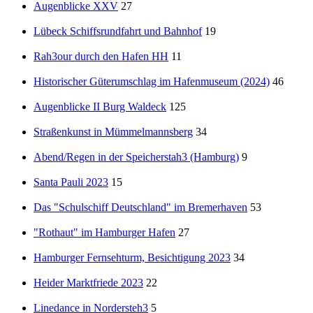
Augenblicke XXV
27
Lübeck Schiffsrundfahrt und Bahnhof
19
Rah3our durch den Hafen HH
11
Historischer Güterumschlag im Hafenmuseum (2024)
46
Augenblicke II Burg Waldeck
125
Straßenkunst in Mümmelmannsberg
34
Abend/Regen in der Speicherstah3 (Hamburg)
9
Santa Pauli 2023
15
Das "Schulschiff Deutschland" im Bremerhaven
53
"Rothaut" im Hamburger Hafen
27
Hamburger Fernsehturm, Besichtigung 2023
34
Heider Marktfriede 2023
22
Linedance in Nordersteh3
5