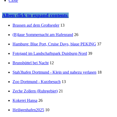
Close
Alben
click to expand contents
Brassen auf dem Großsegler
13
(B)laue Sommernacht am Hafenrand
26
Hamburg: Blue Port, Cruise Days, blaue PEKING
37
Fotojagd im Landschaftspark Duisburg-Nord
39
Brunsbüttel bei Nacht
12
Stah3hafen Dortmund - Klein und nahezu verlasen
18
Zoo Dortmund - Kurzbesuch
13
Zeche Zollern (Ruhrgebiet)
21
Kokerei Hansa
26
Heiligenhafen2025
10