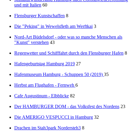
und mit Italien
60
Flensburger Kunstschaffen
8
Die "Peking" in Wewelsfleth am Werftkai
3
Nord-Art Büdelsdorf - oder was so manche Menschen als
"Kunst" verstehen
43
Regenwetter und Schifffahrt durch den Flensburger Hafen
8
Hafengeburtstag Hamburg 2019
27
Hafenmuseum Hamburg - Schuppen 50 (2019)
35
Herbst am Flughafen - Fernweh
6
Cafe Augustinum - Elbblicke
82
Der HAMBURGER DOM - das Volksfest des Nordens
23
Die AMERIGO VESPUCCI in Hamburg
32
Drachen im Stah3park Nordersteh3
8