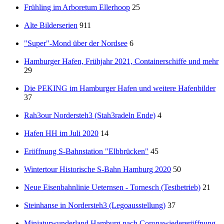
Frühling im Arboretum Ellerhoop
25
Alte Bilderserien
911
"Super"-Mond über der Nordsee
6
Hamburger Hafen, Frühjahr 2021, Containerschiffe und mehr
29
Die PEKING im Hamburger Hafen und weitere Hafenbilder
37
Rah3our Nordersteh3 (Stah3radeln Ende)
4
Hafen HH im Juli 2020
14
Eröffnung S-Bahnstation "Elbbrücken"
45
Wintertour Historische S-Bahn Hamburg 2020
50
Neue Eisenbahnlinie Ueternsen - Tornesch (Testbetrieb)
21
Steinhanse in Nordersteh3 (Legoausstellung)
37
Miniaturwunderland Hamburg nach Coronawiedereröffnung