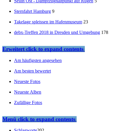
Sellin Ost - Dampfzughaltpunkt auf Rügen
5
Sternfahrt Hamburg
9
Takelage spleissen im Hafenmuseum
23
debx-Treffen 2018 in Dresden und Umgebung
178
Erweitert
click to expand contents
Am häufigsten angesehen
Am besten bewertet
Neueste Fotos
Neueste Alben
Zufällige Fotos
Menü
click to expand contents
Schlagworte
202