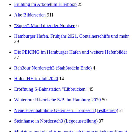
Frühling im Arboretum Ellerhoop
25
Alte Bilderserien
911
"Super"-Mond über der Nordsee
6
Hamburger Hafen, Frühjahr 2021, Containerschiffe und mehr
29
Die PEKING im Hamburger Hafen und weitere Hafenbilder
37
Rah3our Nordersteh3 (Stah3radeln Ende)
4
Hafen HH im Juli 2020
14
Eröffnung S-Bahnstation "Elbbrücken"
45
Wintertour Historische S-Bahn Hamburg 2020
50
Neue Eisenbahnlinie Ueternsen - Tornesch (Testbetrieb)
21
Steinhanse in Nordersteh3 (Legoausstellung)
37
Miniaturwunderland Hamburg nach Coronawiedereröffnung