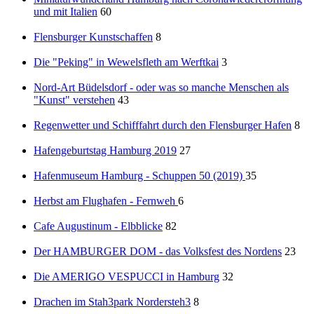
und mit Italien
60
Flensburger Kunstschaffen
8
Die "Peking" in Wewelsfleth am Werftkai
3
Nord-Art Büdelsdorf - oder was so manche Menschen als
"Kunst" verstehen
43
Regenwetter und Schifffahrt durch den Flensburger Hafen
8
Hafengeburtstag Hamburg 2019
27
Hafenmuseum Hamburg - Schuppen 50 (2019)
35
Herbst am Flughafen - Fernweh
6
Cafe Augustinum - Elbblicke
82
Der HAMBURGER DOM - das Volksfest des Nordens
23
Die AMERIGO VESPUCCI in Hamburg
32
Drachen im Stah3park Nordersteh3
8