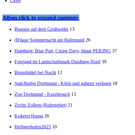
Close
Alben
click to expand contents
Brassen auf dem Großsegler
13
(B)laue Sommernacht am Hafenrand
26
Hamburg: Blue Port, Cruise Days, blaue PEKING
37
Fotojagd im Landschaftspark Duisburg-Nord
39
Brunsbüttel bei Nacht
12
Stah3hafen Dortmund - Klein und nahezu verlasen
18
Zoo Dortmund - Kurzbesuch
13
Zeche Zollern (Ruhrgebiet)
21
Kokerei Hansa
26
Heiligenhafen2025
10