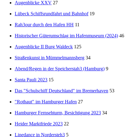
Augenblicke XXV
27
Lübeck Schiffsrundfahrt und Bahnhof
19
Rah3our durch den Hafen HH
11
Historischer Güterumschlag im Hafenmuseum (2024)
46
Augenblicke II Burg Waldeck
125
Straßenkunst in Mümmelmannsberg
34
Abend/Regen in der Speicherstah3 (Hamburg)
9
Santa Pauli 2023
15
Das "Schulschiff Deutschland" im Bremerhaven
53
"Rothaut" im Hamburger Hafen
27
Hamburger Fernsehturm, Besichtigung 2023
34
Heider Marktfriede 2023
22
Linedance in Nordersteh3
5